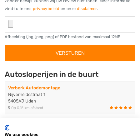
Zonder bewijs kunnen wij uw review niet tonen. Meer informatie
vindt u in ons
privacybeleid
en onze
disclaimer
.
Afbeelding (jpg, jpeg, png) of PDF bestand van maximaal 12MB
Autosloperijen in de buurt
Verberk Autodemontage
Nijverheidsstraat 1
5405AJ Uden
Op 0,15 km afstand
Van Deijne Japanse auto-onderde..
We use cookies
Jochem de Wildstraat 7