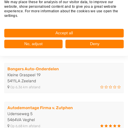
We may place these for analysis of our visitor data, to improve our
5408RT Volkel
website, show personalised content and to give you a great website
Op 1,23 km afstand
experience. For more information about the cookies we use open the
settings.
Van Deijne Volvo onderdelen
Accept all
Kruisweg 1
5406PB Uden
No, adjust
Deny
Op 3,18 km afstand
Bongers Auto-Onderdelen
Kleine Graspeel 19
5411LA Zeeland
Op 6,36 km afstand
Autodemontage Firma v. Zutphen
Udenseweg 5
5464VA Veghel
Op 6,68 km afstand