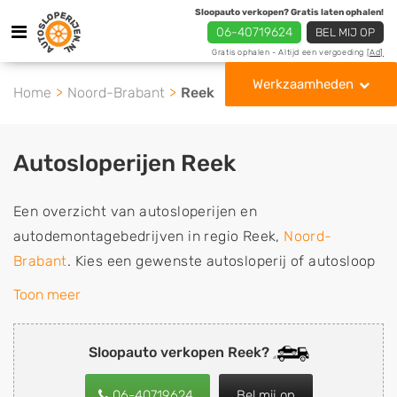
Sloopauto verkopen? Gratis laten ophalen!
06-40719624
BEL MIJ OP
Gratis ophalen - Altijd een vergoeding
[Ad]
Werkzaamheden
Home
Noord-Brabant
Reek
Autosloperijen Reek
Een overzicht van autosloperijen en
autodemontagebedrijven in regio Reek,
Noord-
Brabant
. Kies een gewenste autosloperij of autosloop
uit de lijst die gespecialiseerd is in de verkoop van
Toon meer
gebruikte, tweedehands en sloopauto onderdelen of in
de inkoop van sloopauto's, schadeauto's en
Sloopauto verkopen Reek?
tweedehands auto's (ook zonder apk keuring). Wilt u
uw auto, camper, vrachtwagen, motor of brommobiel
06-40719624
Bel mij op