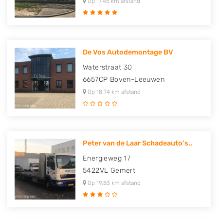
Op 17,45 km afstand
De Vos Autodemontage BV
Waterstraat 30
6657CP
Boven-Leeuwen
Op 18,74 km afstand
Peter van de Laar Schadeauto’s..
Energieweg 17
5422VL
Gemert
Op 19,83 km afstand