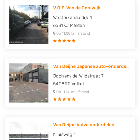
V.O.F. Van de Coolwijk
Westerkanaaldijk 1
6581KC
Malden
Op 11,08 km afstand
Van Deijne Japanse auto-onderde..
Jochem de Wildstraat 7
5408RT
Volkel
Op 11,14 km afstand
Van Deijne Volvo onderdelen
Kruisweg 1