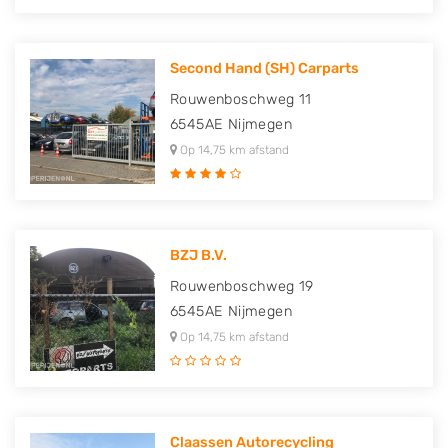
Second Hand (SH) Carparts
Rouwenboschweg 11
6545AE
Nijmegen
Op 14,75 km afstand
BZJ B.V.
Rouwenboschweg 19
6545AE
Nijmegen
Op 14,75 km afstand
Claassen Autorecycling