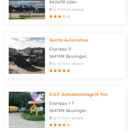
5406PB
Uden
Op 11,94 km afstand
Gerrits Automotive
Elsenpas 9
6641KM
Beuningen
Op 12,10 km afstand
V.O.F. Autodemontage N. Vos
Elsenpas 7 T
6641KM
Beuningen
Op 12,14 km afstand