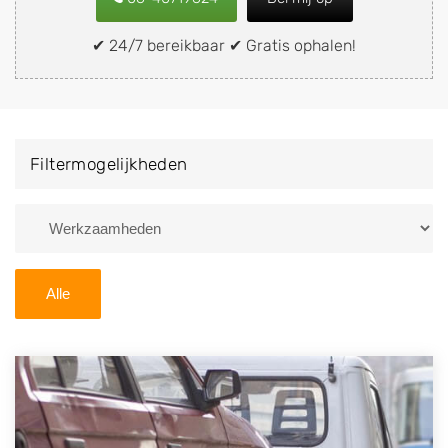
snel en eenvoudig verkopen aan een
demontagebedrijf in de buurt, deze zelf wegbrengen
✔ 24/7 bereikbaar ✔ Gratis ophalen!
naar de sloop of deze liever laten ophalen op een
locatie naar keuze? Kies dan voor een
autodemontagebedrijf of autosloperij in de omgeving
van Reek en ontvang een vergoeding voor uw oude of
Filtermogelijkheden
kapotte auto.
Zoekt u liever naar een sloperij in een andere plaats of
regio? U vindt hier alle bedrijven in
Noord-Brabant
. U
kunt ook
zoeken
naar een sloop met behulp van uw
Alle
postcode.
U kunt er ook voor kiezen om direct uw sloopauto te
verkopen en op te laten halen door de Sloopauto
Ophaaldienst van Autosloperijen.nl. Wij kunnen uw
auto gratis ophalen in Reek
. Neem telefonisch