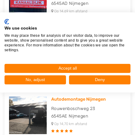
6545AD
Nijmegen
Op 14,69 km afstand
We use cookies
We may place these for analysis of our visitor data, to improve our
website, show personalised content and to give you a great website
Autosloperij Alex Van Alles Wat
experience. For more information about the cookies we use open the
settings.
Vosheuvelweg 8
6545AD
Nijmegen
Op 14,69 km afstand
Accept all
No, adjust
Deny
Autodemontage Nijmegen
Rouwenboschweg 23
6545AE
Nijmegen
Op 14,70 km afstand