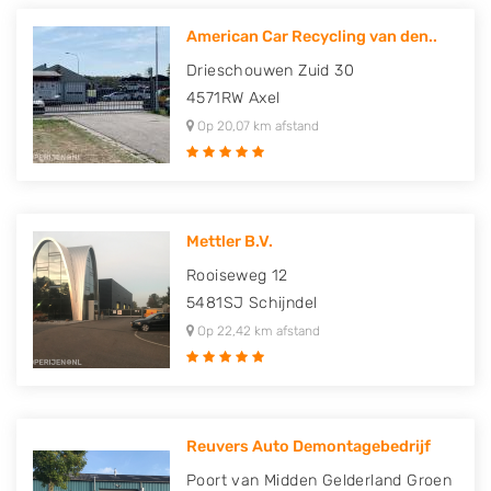
American Car Recycling van den..
Drieschouwen Zuid 30
4571RW
Axel
Op 20,07 km afstand
Mettler B.V.
Rooiseweg 12
5481SJ
Schijndel
Op 22,42 km afstand
Reuvers Auto Demontagebedrijf
Poort van Midden Gelderland Groen