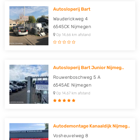
Autosloperij Bart
Wauderickweg 4
6545CK
Nijmegen
Op 14,66 km afstand
Autosloperij Bart Junior Nijmeg..
Rouwenboschweg 5 A
6545AE
Nijmegen
Op 14,67 km afstand
Autodemontage Kanaaldijk Nijmeg..
Vosheuvelweg 8