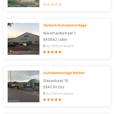
Verberk Autodemontage
Nijverheidsstraat 1
5405AJ
Uden
Op 10,95 km afstand
Autodemontage Netten
Diezestraat 10
5347JH
Oss
Op 11,00 km afstand