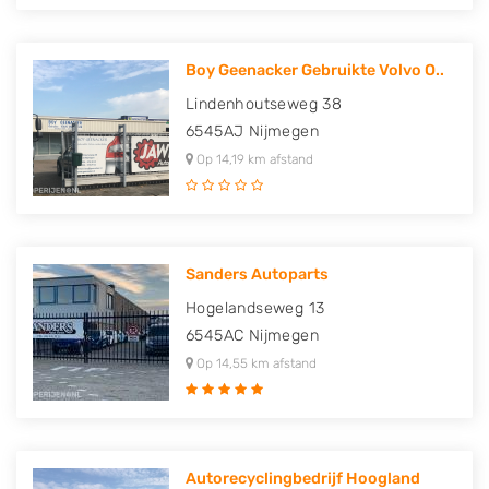
Boy Geenacker Gebruikte Volvo O..
Lindenhoutseweg 38
6545AJ
Nijmegen
Op 14,19 km afstand
Sanders Autoparts
Hogelandseweg 13
6545AC
Nijmegen
Op 14,55 km afstand
Autorecyclingbedrijf Hoogland