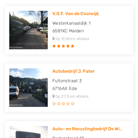
V.O.F. Van de Coolwijk
Westerkanaaldijk 1
6581KC
Malden
Op 19,28 km afstand
Autobedrijf J. Pater
Fultonstraat 3
6716AX
Ede
Op 21,13 km afstand
Auto- en Recyclingbedrijf De Wi..