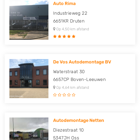
Auto Rima
Industrieweg 22
6651KR
Druten
Op 4,50 km afstand
De Vos Autodemontage BV
Waterstraat 30
6657CP
Boven-Leeuwen
Op 4,64 km afstand
Autodemontage Netten
Diezestraat 10
5347JH
Oss