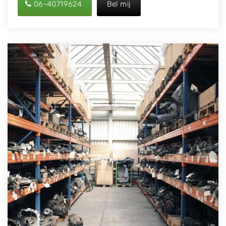
06-40719624
Bel mij