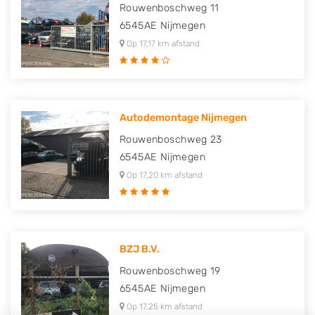
Rouwenboschweg 11
6545AE
Nijmegen
Op 17,17 km afstand
Autodemontage Nijmegen
Rouwenboschweg 23
6545AE
Nijmegen
Op 17,20 km afstand
BZJ B.V.
Rouwenboschweg 19
6545AE
Nijmegen
Op 17,25 km afstand