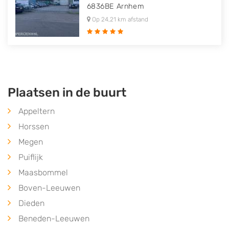
6836BE
Arnhem
Op 24,21 km afstand
Plaatsen in de buurt
Appeltern
Horssen
Megen
Puiflijk
Maasbommel
Boven-Leeuwen
Dieden
Beneden-Leeuwen