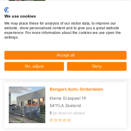
We use cookies
We may place these for analysis of our visitor data, to improve our
Reuvers Auto Demontagebedrijf
website, show personalised content and to give you a great website
experience. For more information about the cookies we use open the
Poort van Midden Gelderland Groen
settings.
16
6666LP
Heteren
Accept all
Op 17,34 km afstand
No, adjust
Deny
Bongers Auto-Onderdelen
Kleine Graspeel 19
5411LA
Zeeland
Op 18,66 km afstand