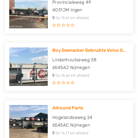
Provincialeweg 49
4031JM
Ingen
Op 13,61 km afstand
Boy Geenacker Gebruikte Volvo O..
Lindenhoutseweg 38
6545AJ
Nijmegen
Op 16,66 km afstand
Allround Parts
Hogelandseweg 24
6545AC
Nijmegen
Op 16,71 km afstand