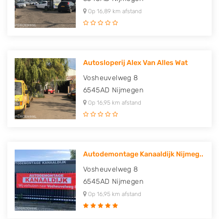
Op 16,89 km afstand
Autosloperij Alex Van Alles Wat
Vosheuvelweg 8
6545AD
Nijmegen
Op 16,95 km afstand
Autodemontage Kanaaldijk Nijmeg..
Vosheuvelweg 8
6545AD
Nijmegen
Op 16,95 km afstand