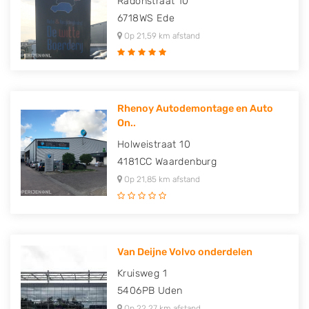
Radonstraat 10
6718WS
Ede
Op 21,59 km afstand
Rhenoy Autodemontage en Auto
On..
Holweistraat 10
4181CC
Waardenburg
Op 21,85 km afstand
Van Deijne Volvo onderdelen
Kruisweg 1
5406PB
Uden
Op 22,27 km afstand