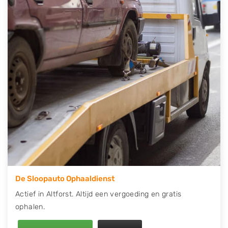
contact op of maak een terugbelafspraak. Wilt u
direct een tweedehands auto onderdelen offerte
aanvragen? Dat kan via de Onderdelenlijn! Vul uw
kenteken in en druk op verzenden.
Wij kunnen u helpen met de inkoop van auto's van
eigenlijk alle merken, zoals Alfa Romeo, Audi, BMW,
Chevrolet, Citroën, Dacia, Fiat, Ford, Honda, Hyundai,
Kia, Mazda, Mercedes Benz, Mitsubishi, Nissan, Opel,
Peugeot, Porsche, Renault, Seat, Skoda, Suzuki, Tesla,
Toyota, Volkswagen en Volvo.
De Sloopauto Ophaaldienst
Actief in Altforst. Altijd een vergoeding en gratis
ophalen.