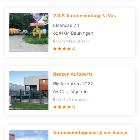
V.O.F. Autodemontage N. Vos
Elsenpas 7 T
6641KM
Beuningen
Op 12,91 km afstand
Benzon Autoparts
Bijsterhuizen 2022
6604LJ
Wijchen
Op 13,22 km afstand
Autodemontagebedrijf van Spanje..