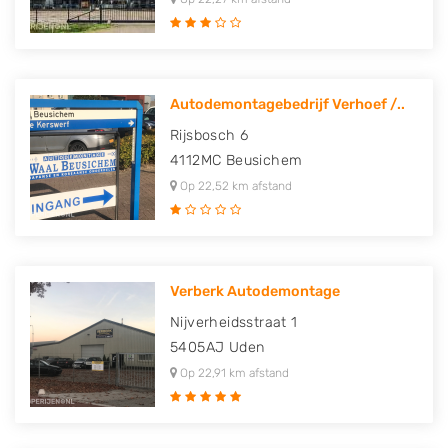
Autodemontagebedrijf Verhoef /..
Rijsbosch 6
4112MC
Beusichem
Op 22,52 km afstand
Verberk Autodemontage
Nijverheidsstraat 1
5405AJ
Uden
Op 22,91 km afstand