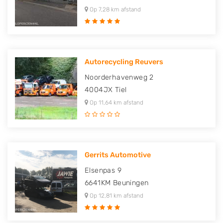
Op 7,28 km afstand
Autorecycling Reuvers
Noorderhavenweg 2
4004JX
Tiel
Op 11,64 km afstand
Gerrits Automotive
Elsenpas 9
6641KM
Beuningen
Op 12,81 km afstand