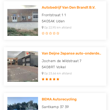
Autobedrijf Van Den Brandt B.V.
Frontstraat 1 1
5405AK
Uden
Op 22,95 km afstand
Van Deijne Japanse auto-onderde..
Jochem de Wildstraat 7
5408RT
Volkel
Op 23,66 km afstand
BEMA Autorecycling
Santkamp 37 39