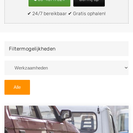
snel en eenvoudig verkopen aan een
demontagebedrijf in de buurt, deze zelf wegbrengen
✔ 24/7 bereikbaar ✔ Gratis ophalen!
naar de sloop of deze liever laten ophalen op een
locatie naar keuze? Kies dan voor een
autodemontagebedrijf of autosloperij in de omgeving
van Altforst en ontvang een vergoeding voor uw oude
Filtermogelijkheden
of kapotte auto.
Zoekt u liever naar een sloperij in een andere plaats of
regio? U vindt hier alle bedrijven in
Gelderland
. U kunt
ook
zoeken
naar een sloop met behulp van uw
Alle
postcode.
U kunt er ook voor kiezen om direct uw sloopauto te
verkopen en op te laten halen door de Sloopauto
Ophaaldienst van Autosloperijen.nl. Wij kunnen uw
auto gratis ophalen in Altforst
. Neem telefonisch