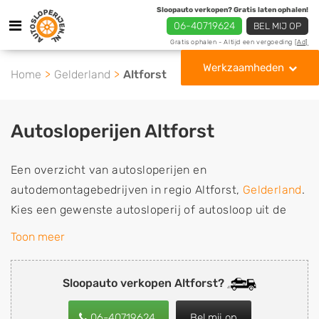
Sloopauto verkopen? Gratis laten ophalen!
06-40719624
BEL MIJ OP
Gratis ophalen - Altijd een vergoeding
[Ad]
Werkzaamheden
Home
Gelderland
Altforst
Autosloperijen Altforst
Een overzicht van autosloperijen en
autodemontagebedrijven in regio Altforst,
Gelderland
.
Kies een gewenste autosloperij of autosloop uit de
lijst die gespecialiseerd is in de verkoop van
Toon meer
gebruikte, tweedehands en sloopauto onderdelen of in
de inkoop van sloopauto's, schadeauto's en
Sloopauto verkopen Altforst?
tweedehands auto's (ook zonder apk keuring). Wilt u
uw auto, camper, vrachtwagen, motor of brommobiel
06-40719624
Bel mij op