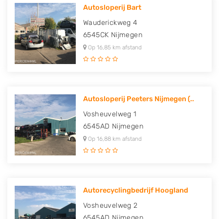
Autosloperij Bart
Wauderickweg 4
6545CK
Nijmegen
Op 16,85 km afstand
Autosloperij Peeters Nijmegen (..
Vosheuvelweg 1
6545AD
Nijmegen
Op 16,88 km afstand
Autorecyclingbedrijf Hoogland
Vosheuvelweg 2
6545AD
Nijmegen