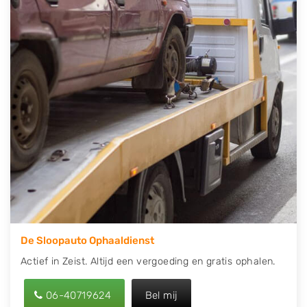
direct een tweedehands auto onderdelen offerte
aanvragen? Dat kan via de Onderdelenlijn! Vul uw
kenteken in en druk op verzenden.
Wij kunnen u helpen met de inkoop van auto's van
eigenlijk alle merken, zoals Alfa Romeo, Audi, BMW,
Chevrolet, Citroën, Dacia, Fiat, Ford, Honda, Hyundai,
Kia, Mazda, Mercedes Benz, Mitsubishi, Nissan, Opel,
Peugeot, Porsche, Renault, Seat, Skoda, Suzuki, Tesla,
Toyota, Volkswagen en Volvo.
De Sloopauto Ophaaldienst
Actief in Zeist. Altijd een vergoeding en gratis ophalen.
06-40719624
Bel mij