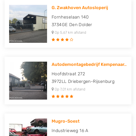
G. Zwakhoven Autosloperij
Fornheselaan 140
3734GE
Den Dolder
Op 5,67 km afstand
Autodemontagebedrijf Kempenaar..
Hoofdstraat 272
3972LL
Driebergen-Rijsenburg
Op 7,01 km afstand
Mugro-Soest
Industrieweg 16 A