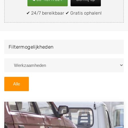
verkopen aan een demontagebedrijf in de buurt, deze
zelf wegbrengen naar de sloop of deze liever laten
✔ 24/7 bereikbaar ✔ Gratis ophalen!
ophalen op een locatie naar keuze? Kies dan voor een
autodemontagebedrijf of autosloperij in de omgeving
van Zeist en ontvang een vergoeding voor uw oude of
kapotte auto.
Filtermogelijkheden
Zoekt u liever naar een sloperij in een andere plaats of
regio? U vindt hier alle bedrijven in
Utrecht
. U kunt
ook
zoeken
naar een sloop met behulp van uw
postcode.
Alle
U kunt er ook voor kiezen om direct uw sloopauto te
verkopen en op te laten halen door de Sloopauto
Ophaaldienst van Autosloperijen.nl. Wij kunnen uw
auto gratis ophalen in Zeist
. Neem telefonisch
contact op of maak een terugbelafspraak. Wilt u