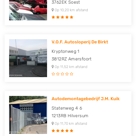
3762EK
Soest
Op 10,20 km afstand
V.O.F. Autosloperij De Birkt
Kryptonweg 1
3812RZ
Amersfoort
Op 11,52 km afstand
Autodemontagebedrijf J.M. Kuik
Statenweg 4 6
1213RB
Hilversum
Op 11,70 km afstand