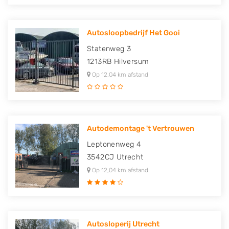
Autosloopbedrijf Het Gooi
Statenweg 3
1213RB
Hilversum
Op 12,04 km afstand
Autodemontage 't Vertrouwen
Leptonenweg 4
3542CJ
Utrecht
Op 12,04 km afstand
Autosloperij Utrecht