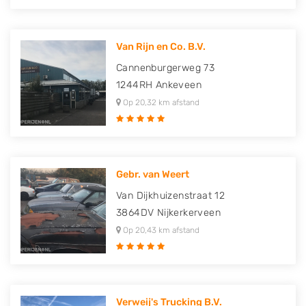
Van Rijn en Co. B.V.
Cannenburgerweg 73
1244RH
Ankeveen
Op 20,32 km afstand
Gebr. van Weert
Van Dijkhuizenstraat 12
3864DV
Nijkerkerveen
Op 20,43 km afstand
Verweij's Trucking B.V.