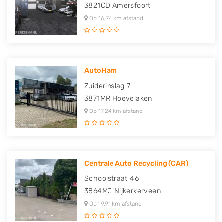
3821CD
Amersfoort
Op 16,74 km afstand
AutoHam
Zuiderinslag 7
3871MR
Hoevelaken
Op 17,24 km afstand
Centrale Auto Recycling (CAR)
Schoolstraat 46
3864MJ
Nijkerkerveen
Op 19,91 km afstand