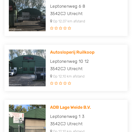
Leptonenweg 6 8
3542CJ
Utrecht
Op 12,07 km afstand
Autosloperij Ruilkoop
Leptonenweg 10 12
3542CJ
Utrecht
Op 12,10 km afstand
ADB Lage Weide B.V.
Leptonenweg 1 3
3542CJ
Utrecht
Op 12,10 km afstand