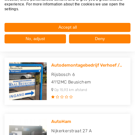
experience. For more information about the cookies we use open the
C.H. Mastenbroek
settings.
Driftakkerweg 8 A
3833AB
Leusden
Accept all
Op 13,84 km afstand
No, adjust
Deny
Autodemontagebedrijf Verhoef /..
Rijsbosch 6
4112MC
Beusichem
Op 15,93 km afstand
AutoHam
Nijkerkerstraat 27 A