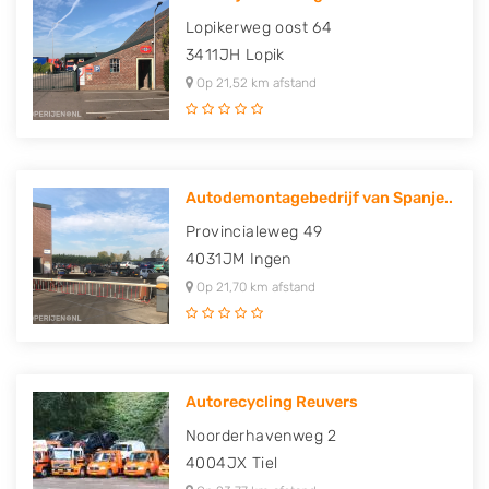
Lopikerweg oost 64
3411JH
Lopik
Op 21,52 km afstand
Autodemontagebedrijf van Spanje..
Provincialeweg 49
4031JM
Ingen
Op 21,70 km afstand
Autorecycling Reuvers
Noorderhavenweg 2
4004JX
Tiel