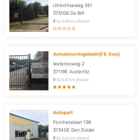
Utrechtseweg 351
3731GB
De Bilt
Op 4,84 km afstand
Autodemontagebedrijf E. Kooij
Waterlooweg 2
3711BE
Austerlitz
Op 5,51 km afstand
Autopart
Fornheselaan 138
3734GE
Den Dolder
Op 5,64 km afstand