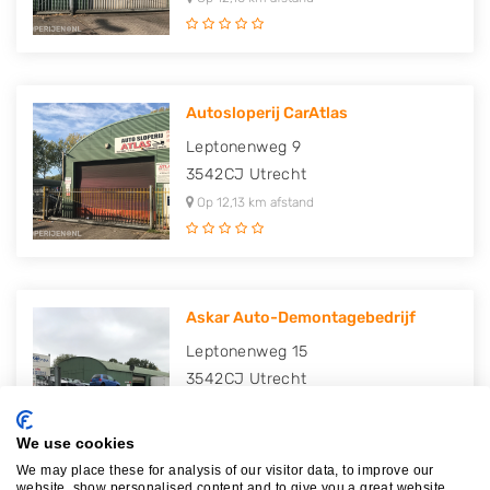
Autosloperij CarAtlas
Leptonenweg 9
3542CJ
Utrecht
Op 12,13 km afstand
Askar Auto-Demontagebedrijf
Leptonenweg 15
3542CJ
Utrecht
Op 12,21 km afstand
We use cookies
We may place these for analysis of our visitor data, to improve our
website, show personalised content and to give you a great website