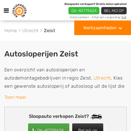
Sloopauto verkopen? Gratis laten ophalen!
06-40719624
BEL MIJ OP
Gratis ophalen - Altijd een vergoeding
[Ad]
Werkzaamheden
Home
Utrecht
Zeist
Autosloperijen Zeist
Een overzicht van autosloperijen en
autodemontagebedrijven in regio Zeist,
Utrecht
. Kies
een gewenste autosloperij of autosloop uit de lijst die
gespecialiseerd is in de verkoop van gebruikte,
Toon meer
tweedehands en sloopauto onderdelen of in de inkoop
van sloopauto's, schadeauto's en tweedehands auto's
Sloopauto verkopen Zeist?
(ook zonder apk keuring). Wilt u uw auto, camper,
vrachtwagen, motor of brommobiel snel en eenvoudig
06-40719624
Bel mij op