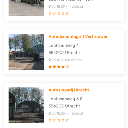
Op 15,09 km afstand
Autodemontage 't Vertrouwen
Leptonenweg 4
3542CJ
Utrecht
Op 15,21 km afstand
Autosloperij Utrecht
Leptonenweg 6 8
3542CJ
Utrecht
Op 15,25 km afstand