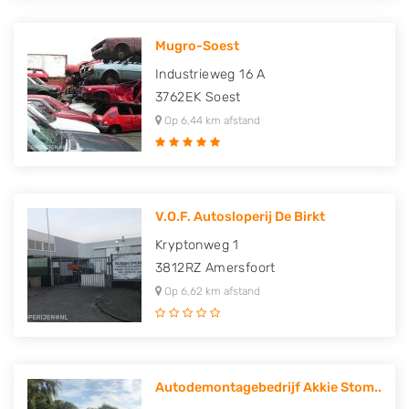
Mugro-Soest
Industrieweg 16 A
3762EK
Soest
Op 6,44 km afstand
V.O.F. Autosloperij De Birkt
Kryptonweg 1
3812RZ
Amersfoort
Op 6,62 km afstand
Autodemontagebedrijf Akkie Stom..