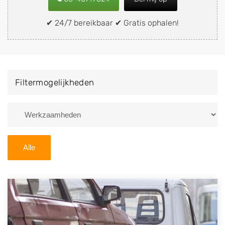
snel en eenvoudig verkopen aan een
demontagebedrijf in de buurt, deze zelf wegbrengen
✔ 24/7 bereikbaar ✔ Gratis ophalen!
naar de sloop of deze liever laten ophalen op een
locatie naar keuze? Kies dan voor een
autodemontagebedrijf of autosloperij in de omgeving
van Soesterberg en ontvang een vergoeding voor uw
Filtermogelijkheden
oude of kapotte auto.
Zoekt u liever naar een sloperij in een andere plaats of
regio? U vindt hier alle bedrijven in
Utrecht
. U kunt
ook
zoeken
naar een sloop met behulp van uw
Alle
postcode.
U kunt er ook voor kiezen om direct uw sloopauto te
verkopen en op te laten halen door de Sloopauto
Ophaaldienst van Autosloperijen.nl. Wij kunnen uw
auto gratis ophalen in Soesterberg
. Neem