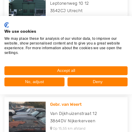
Leptonenweg 10 12
3542CJ
Utrecht
Op 15,29 km afstand
We use cookies
We may place these for analysis of our visitor data, to improve our
website, show personalised content and to give you a great website
experience. For more information about the cookies we use open the
Askar Auto-Demontagebedrijf
settings.
Leptonenweg 15
3542CJ
Utrecht
Accept all
Op 15,38 km afstand
No, adjust
Deny
Gebr. van Weert
Van Dijkhuizenstraat 12
3864DV
Nijkerkerveen
Op 15,55 km afstand