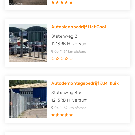
Autosloopbedrijf Het Gooi
Statenweg 3
1213RB
Hilversum
Op 11,61 km afstand
Autodemontagebedrijf J.M. Kuik
Statenweg 4 6
1213RB
Hilversum
Op 11,62 km afstand