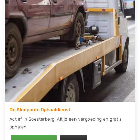
telefonisch contact op of maak een terugbelafspraak.
Wilt u direct een tweedehands auto onderdelen
offerte aanvragen? Dat kan via de Onderdelenlijn! Vul
uw kenteken in en druk op verzenden.
Wij kunnen u helpen met de inkoop van auto's van
eigenlijk alle merken, zoals Alfa Romeo, Audi, BMW,
Chevrolet, Citroën, Dacia, Fiat, Ford, Honda, Hyundai,
Kia, Mazda, Mercedes Benz, Mitsubishi, Nissan, Opel,
Peugeot, Porsche, Renault, Seat, Skoda, Suzuki, Tesla,
Toyota, Volkswagen en Volvo.
De Sloopauto Ophaaldienst
Actief in Soesterberg. Altijd een vergoeding en gratis
ophalen.