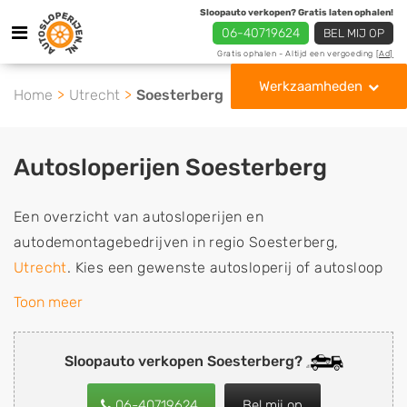
Sloopauto verkopen? Gratis laten ophalen!
06-40719624
BEL MIJ OP
Gratis ophalen - Altijd een vergoeding
[Ad]
Werkzaamheden
Home
Utrecht
Soesterberg
Autosloperijen Soesterberg
Een overzicht van autosloperijen en
autodemontagebedrijven in regio Soesterberg,
Utrecht
. Kies een gewenste autosloperij of autosloop
uit de lijst die gespecialiseerd is in de verkoop van
Toon meer
gebruikte, tweedehands en sloopauto onderdelen of in
de inkoop van sloopauto's, schadeauto's en
Sloopauto verkopen Soesterberg?
tweedehands auto's (ook zonder apk keuring). Wilt u
uw auto, camper, vrachtwagen, motor of brommobiel
06-40719624
Bel mij op