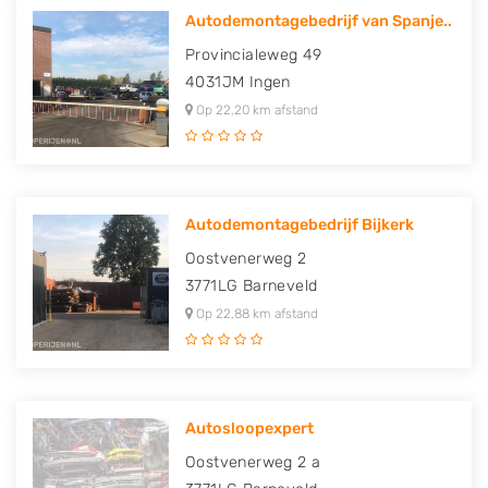
Autodemontagebedrijf van Spanje..
Provincialeweg 49
4031JM
Ingen
Op 22,20 km afstand
Autodemontagebedrijf Bijkerk
Oostvenerweg 2
3771LG
Barneveld
Op 22,88 km afstand
Autosloopexpert
Oostvenerweg 2 a