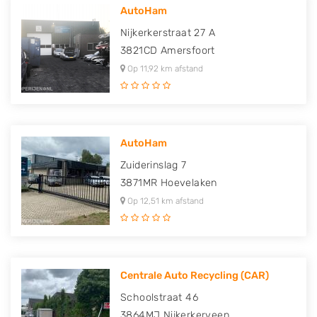
AutoHam
Nijkerkerstraat 27 A
3821CD
Amersfoort
Op 11,92 km afstand
AutoHam
Zuiderinslag 7
3871MR
Hoevelaken
Op 12,51 km afstand
Centrale Auto Recycling (CAR)
Schoolstraat 46
3864MJ
Nijkerkerveen