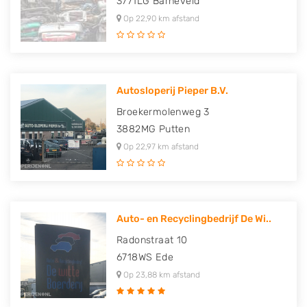
3771LG
Barneveld
Op 22,90 km afstand
Autosloperij Pieper B.V.
Broekermolenweg 3
3882MG
Putten
Op 22,97 km afstand
Auto- en Recyclingbedrijf De Wi..
Radonstraat 10
6718WS
Ede
Op 23,88 km afstand