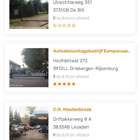
Utrechtseweg 351
3731GB
De Bilt
Op 8,66 km afstand
Autodemontagebedrijf Kempenaar..
Hoofdstraat 272
3972LL
Driebergen-Rijsenburg
Op 8,70 km afstand
C.H. Mastenbroek
Driftakkerweg 8 A
3833AB
Leusden
Op 9,24 km afstand