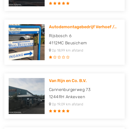
Autodemontagebedrijf Verhoef /..
Rijsbosch 6
4112MC
Beusichem
Op 18,99 km afstand
Van Rijn en Co. B.V.
Cannenburgerweg 73
1244RH
Ankeveen
Op 19,09 km afstand