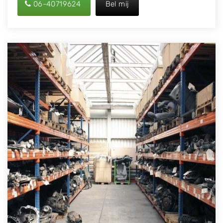
06-40719624
Bel mij