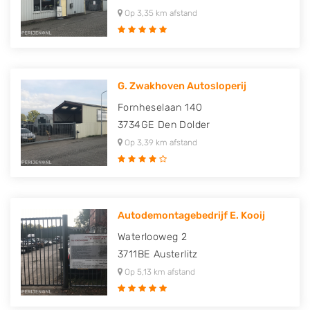
Op 3,35 km afstand
G. Zwakhoven Autosloperij
Fornheselaan 140
3734GE
Den Dolder
Op 3,39 km afstand
Autodemontagebedrijf E. Kooij
Waterlooweg 2
3711BE
Austerlitz
Op 5,13 km afstand