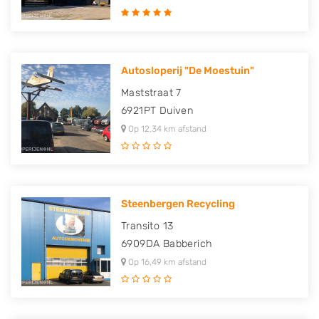
Autosloperij "De Moestuin"
Maststraat 7
6921PT
Duiven
Op 12,34 km afstand
Steenbergen Recycling
Transito 13
6909DA
Babberich
Op 16,49 km afstand