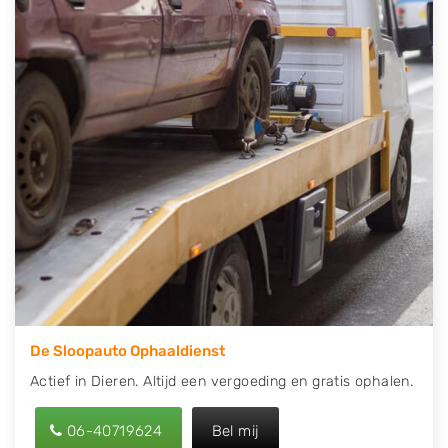
contact op of maak een terugbelafspraak. Wilt u
direct een tweedehands auto onderdelen offerte
aanvragen? Dat kan via de Onderdelenlijn! Vul uw
kenteken in en druk op verzenden.
Wij kunnen u helpen met de inkoop van auto's van
eigenlijk alle merken, zoals Alfa Romeo, Audi, BMW,
Chevrolet, Citroën, Dacia, Fiat, Ford, Honda, Hyundai,
Kia, Mazda, Mercedes Benz, Mitsubishi, Nissan, Opel,
Peugeot, Porsche, Renault, Seat, Skoda, Suzuki, Tesla,
Toyota, Volkswagen en Volvo.
De Sloopauto Ophaaldienst
Actief in Dieren. Altijd een vergoeding en gratis ophalen.
06-40719624
Bel mij