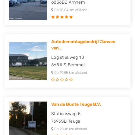
6836BE
Arnhem
Op 18,84 km afstand
Autodemontagebedrijf Jansen
van..
Logistiekweg 10
6681LS
Bemmel
Op 19,85 km afstand
Van de Bunte Teuge B.V.
Stationsweg 5
7395SB
Teuge
Op 20,18 km afstand