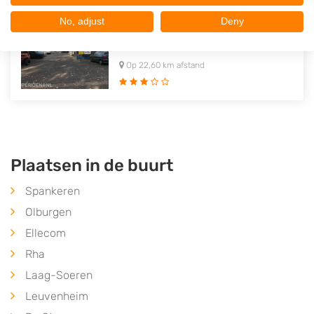
Autodemontagebedrijf v. Lies
No, adjust
Deny
Danzigweg 7
7418EN
Deventer
Op 22,60 km afstand
Plaatsen in de buurt
Spankeren
Olburgen
Ellecom
Rha
Laag-Soeren
Leuvenheim