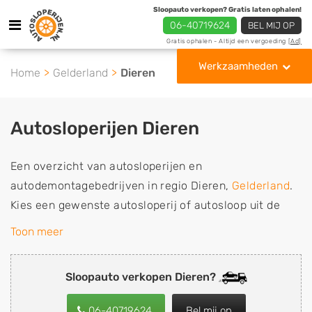
Sloopauto verkopen? Gratis laten ophalen!
06-40719624
BEL MIJ OP
Gratis ophalen - Altijd een vergoeding
[Ad]
Werkzaamheden
Home
Gelderland
Dieren
Autosloperijen Dieren
Een overzicht van autosloperijen en
autodemontagebedrijven in regio Dieren,
Gelderland
.
Kies een gewenste autosloperij of autosloop uit de
lijst die gespecialiseerd is in de verkoop van
Toon meer
gebruikte, tweedehands en sloopauto onderdelen of in
de inkoop van sloopauto's, schadeauto's en
Sloopauto verkopen Dieren?
tweedehands auto's (ook zonder apk keuring). Wilt u
uw auto, camper, vrachtwagen, motor of brommobiel
06-40719624
Bel mij op