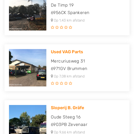
De Timp 19
6956CK
Spankeren
Op 1,43 km afstand
Used VAG Parts
Mercuriusweg 31
6971GV
Brummen
Op 7,08 km afstand
Sloperij B. Gräfe
Oude Steeg 16
6903PB
Zevenaar
Op 9,66 km afstand