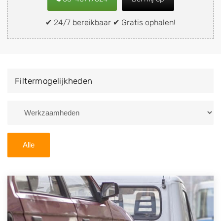
snel en eenvoudig verkopen aan een
demontagebedrijf in de buurt, deze zelf wegbrengen
✔ 24/7 bereikbaar ✔ Gratis ophalen!
naar de sloop of deze liever laten ophalen op een
locatie naar keuze? Kies dan voor een
autodemontagebedrijf of autosloperij in de omgeving
van Dieren en ontvang een vergoeding voor uw oude
Filtermogelijkheden
of kapotte auto.
Zoekt u liever naar een sloperij in een andere plaats of
regio? U vindt hier alle bedrijven in
Gelderland
. U kunt
ook
zoeken
naar een sloop met behulp van uw
Alle
postcode.
U kunt er ook voor kiezen om direct uw sloopauto te
verkopen en op te laten halen door de Sloopauto
Ophaaldienst van Autosloperijen.nl. Wij kunnen uw
auto gratis ophalen in Dieren
. Neem telefonisch