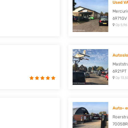
Used VA
uki, Tesla, Toyota,
Mercuri
6971GV
Op 5,96
Autoslo
Maststr
6921PT
Op 13,5
Auto- e
Roerstr
7005BR