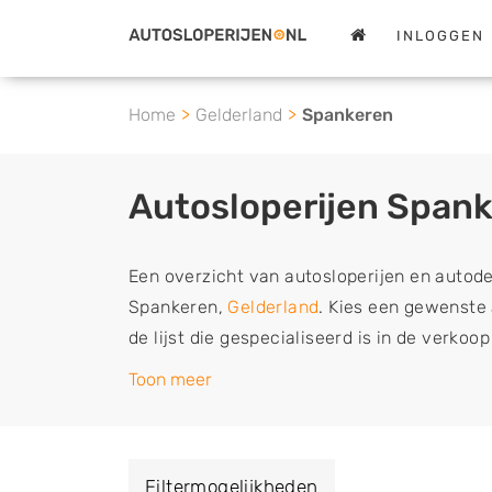
INLOGGEN
Home
Gelderland
Spankeren
Autosloperijen Span
Een overzicht van autosloperijen en autod
Spankeren,
Gelderland
. Kies een gewenste 
de lijst die gespecialiseerd is in de verko
en sloopauto onderdelen of in de inkoop va
Toon meer
en tweedehands auto's (ook zonder apk keur
vrachtwagen, motor of brommobiel snel e
een demontagebedrijf in de buurt, deze ze
Filtermogelijkheden
of deze liever laten ophalen op een locatie