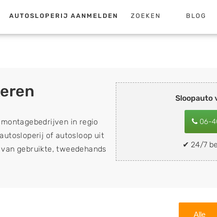
AUTOSLOPERIJ AANMELDEN
ZOEKEN
BLOG
keren
Sloopauto
emontagebedrijven in regio
06-4
autosloperij of autosloop uit
✔ 24/7 be
op van gebruikte, tweedehands
n sloopauto's, schadeauto's
ing). Wilt u uw auto, camper,
n eenvoudig verkopen aan
lf wegbrengen naar de sloop
Alle
 naar keuze? Kies dan voor