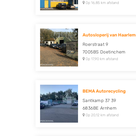
Op 16,85 km afstand
Autosloperij van Haarlem 
Roerstraat 9
7005BS
Doetinchem
Op 17,90 km afstand
BEMA Autorecycling
Santkamp 37 39
6836BE
Arnhem
Op 20,12 km afstand