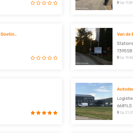
Op 17,81
Doetin..
Van de 
Station
7395SB
Op 19,8
Autodem
Logisti
6681LS
Op 21,01