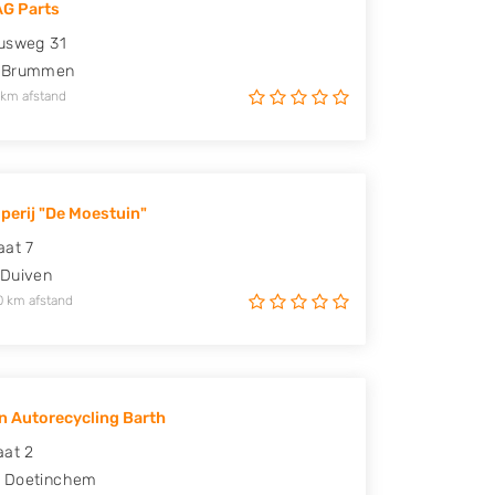
G Parts
usweg 31
Brummen
 km afstand
perij "De Moestuin"
aat 7
Duiven
0 km afstand
n Autorecycling Barth
aat 2
Doetinchem