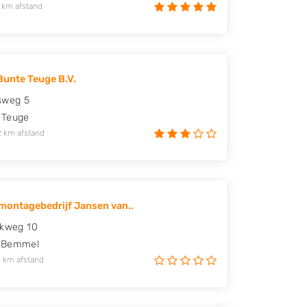
 km afstand
Bunte Teuge B.V.
sweg 5
Teuge
2 km afstand
ontagebedrijf Jansen van..
ekweg 10
Bemmel
 km afstand