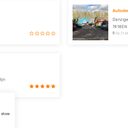
Autodem
Danzig
7418EN
Op 21,6
ijn
, show
e