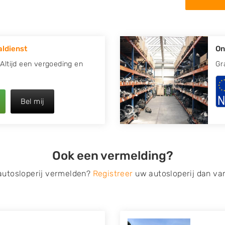
in de omgeving van
 uw oude of kapotte auto.
ldienst
On
re plaats of regio? U vindt
k
zoeken
naar een sloop met
 Altijd een vergoeding en
Gr
opauto te verkopen en op te
Bel mij
 van Autosloperijen.nl. Wij
ren
. Neem telefonisch
ilt u direct een
Ook een vermelding?
ragen? Dat kan via de
 op verzenden.
 autosloperij vermelden?
Registreer
uw autosloperij dan va
s van eigenlijk alle merken,
roën, Dacia, Fiat, Ford,
 Mitsubishi, Nissan, Opel,