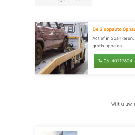
een autodemontagebedrijf of autosloperij 
Spankeren en ontvang een vergoeding voor
De Sloopauto Ophaa
Zoekt u liever naar een sloperij in een ande
hier alle bedrijven in
Gelderland
. U kunt oo
Actief in Spankeren.
gratis ophalen.
behulp van uw postcode.
U kunt er ook voor kiezen om direct uw slo
06-40719624
laten halen door de Sloopauto Ophaaldienst
kunnen uw
auto gratis ophalen in Spanke
contact op of maak een terugbelafspraak. W
tweedehands auto onderdelen offerte aanv
Onderdelenlijn! Vul uw kenteken in en druk
Wilt u uw
Wij kunnen u helpen met de inkoop van auto'
zoals Alfa Romeo, Audi, BMW, Chevrolet, Cit
Honda, Hyundai, Kia, Mazda, Mercedes Benz,