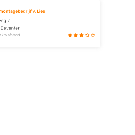
ontagebedrijf v. Lies
weg 7
Deventer
8 km afstand