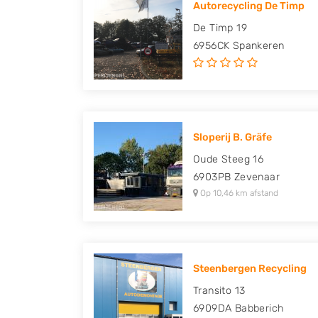
Autorecycling De Timp
Peugeot, Porsche, Renault, Seat, Skoda, Suz
De Timp 19
Volkswagen en Volvo.
6956CK
Spankeren
Sloperij B. Gräfe
Oude Steeg 16
6903PB
Zevenaar
Op 10,46 km afstand
Steenbergen Recycling
Transito 13
6909DA
Babberich