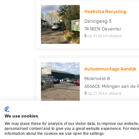
Hoekstra Recycling
Danzigweg 3
7418EN
Deventer
Op 21,65 km afstand
Autodemontage Aandijk
Molenveld 8
6566CK
Millingen aan de R
Op 21,74 km afstand
We use cookies
We may place these for analysis of our visitor data, to improve our website
personalised content and to give you a great website experience. For mor
Plaatsen in de buurt
information about the cookies we use open the settings.