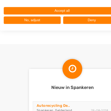
Dieren
Accept all
Leuvenheim
Brummen
No, adjust
Deny
Steenderen
Nieuw in Spankeren
Autorecycling De..
Spankeren, Gelderland
29-08-2018