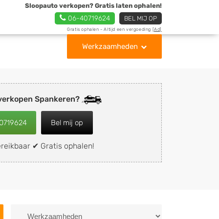
Sloopauto verkopen? Gratis laten ophalen!
06-40719624
BEL MIJ OP
Gratis ophalen - Altijd een vergoeding
[Ad]
Werkzaamheden
 verkopen Spankeren?
0719624
Bel mij op
reikbaar ✔ Gratis ophalen!