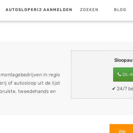
AUTOSLOPERIJ AANMELDEN
ZOEKEN
BLOG
Sloopau
emontagebedrijven in regio
06-4
ij of autosloop uit de lijst
✔ 24/7 be
ebruikte, tweedehands en
loopauto's, schadeauto's en
). Wilt u uw auto, camper,
n eenvoudig verkopen aan
lf wegbrengen naar de sloop
Alle
 naar keuze? Kies dan voor