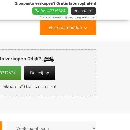
Sloopauto verkopen? Gratis laten ophalen!
06-40719624
BEL MIJ OP
Gratis ophalen - Altijd een vergoeding
[Ad]
Werkzaamheden
to verkopen Odijk?
0719624
Bel mij op
reikbaar ✔ Gratis ophalen!