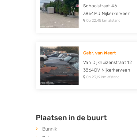
Schoolstraat 46
3864MJ
Nijkerkerveen
Op 22,45 km afstand
Gebr. van Weert
Van Dijkhuizenstraat 12
3864DV
Nijkerkerveen
Op 23,19 km afstand
Plaatsen in de buurt
Bunnik