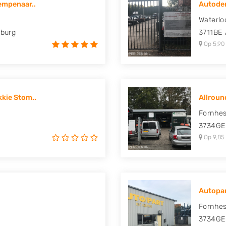
empenaar..
Autodem
uki, Tesla, Toyota,
Waterlo
nburg
3711BE
Op 5,90
kie Stom..
Allrou
Fornhes
3734GE
Op 9,85
Autopa
Fornhes
3734GE