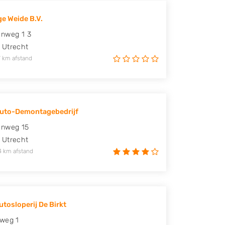
e Weide B.V.
enweg 1 3
Utrecht
 km afstand
Auto-Demontagebedrijf
enweg 15
Utrecht
4 km afstand
utosloperij De Birkt
weg 1