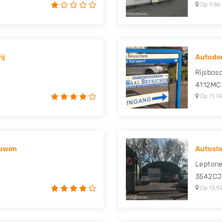
Op 9,86
ij
Autodem
Rijsbos
4112MC
Op 11,74
ouwen
Autoslo
Lepton
3542CJ
Op 13,9