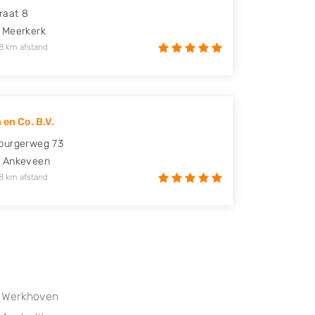
raat 8
Meerkerk
8 km afstand
 en Co. B.V.
burgerweg 73
Ankeveen
8 km afstand
Werkhoven