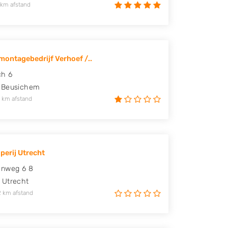
 km afstand
ontagebedrijf Verhoef /..
ch 6
Beusichem
 km afstand
perij Utrecht
enweg 6 8
Utrecht
2 km afstand