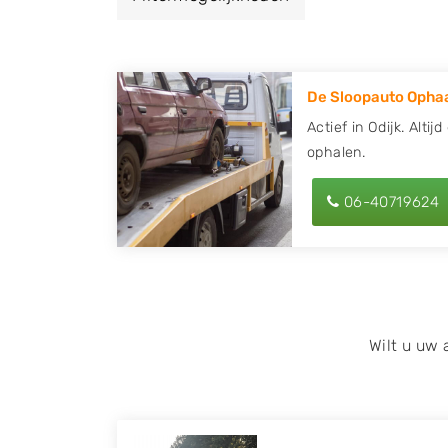
een autodemontagebedrijf of autosloperij 
ontvang een vergoeding voor uw oude of k
De Sloopauto Ophaa
Zoekt u liever naar een sloperij in een ande
hier alle bedrijven in
Utrecht
. U kunt ook
z
Actief in Odijk. Alti
ophalen.
behulp van uw postcode.
U kunt er ook voor kiezen om direct uw slo
06-40719624
laten halen door de Sloopauto Ophaaldienst
kunnen uw
auto gratis ophalen in Odijk
. 
of maak een terugbelafspraak. Wilt u dire
onderdelen offerte aanvragen? Dat kan via 
kenteken in en druk op verzenden.
Wilt u uw
Wij kunnen u helpen met de inkoop van auto'
zoals Alfa Romeo, Audi, BMW, Chevrolet, Cit
Honda, Hyundai, Kia, Mazda, Mercedes Benz,