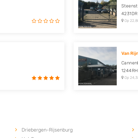
Steenst
4231DR
Op 22,8
Van Rijn
Cannen
1244RH
Op 24,3
Driebergen-Rijsenburg