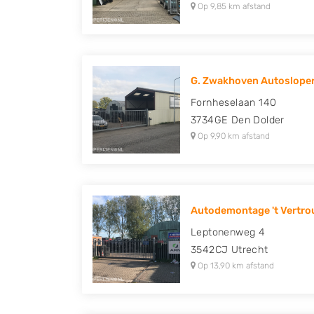
Op 9,85 km afstand
G. Zwakhoven Autosloper
Fornheselaan 140
3734GE
Den Dolder
Op 9,90 km afstand
Autodemontage 't Vertr
Leptonenweg 4
3542CJ
Utrecht
Op 13,90 km afstand