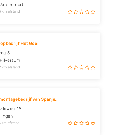
Amersfoort
5 km afstand
opbedrijf Het Gooi
weg 3
Hilversum
2 km afstand
ontagebedrijf van Spanje..
ialeweg 49
M
Ingen
4 km afstand