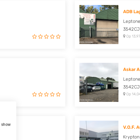
ADB Lag
Lepton
3542CJ
Op 13,97
Askar 
Lepton
3542CJ
Op 14,0
, show
V.O.F. A
e
Krypton