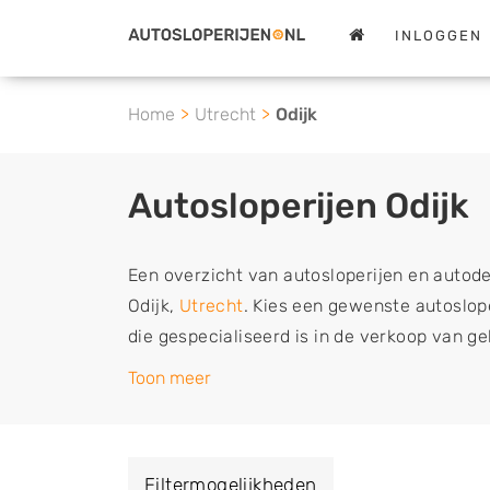
INLOGGEN
Home
Utrecht
Odijk
Autosloperijen Odijk
Een overzicht van autosloperijen en autod
Odijk,
Utrecht
. Kies een gewenste autosloper
die gespecialiseerd is in de verkoop van g
sloopauto onderdelen of in de inkoop van s
Toon meer
tweedehands auto's (ook zonder apk keuring
vrachtwagen, motor of brommobiel snel e
een demontagebedrijf in de buurt, deze ze
Filtermogelijkheden
of deze liever laten ophalen op een locatie