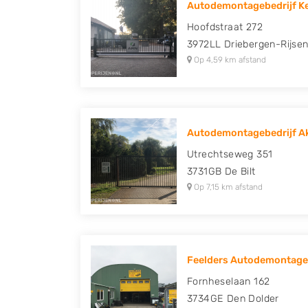
Autodemontagebedrijf K
Peugeot, Porsche, Renault, Seat, Skoda, Suz
Hoofdstraat 272
Volkswagen en Volvo.
3972LL
Driebergen-Rijse
Op 4,59 km afstand
Autodemontagebedrijf Ak
Utrechtseweg 351
3731GB
De Bilt
Op 7,15 km afstand
Feelders Autodemontage
Fornheselaan 162
3734GE
Den Dolder