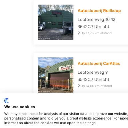
Autosloperij Ruilkoop
Leptonenweg 10 12
3542CJ
Utrecht
Op 13,93 km afstand
Autosloperij CarAtlas
Leptonenweg 9
3542CJ
Utrecht
Op 14,00 km afstand
We use cookies
We may place these for analysis of our visitor data, to improve our website
Mugro-Soest
personalised content and to give you a great website experience. For mor
information about the cookies we use open the settings.
Industrieweg 16 A