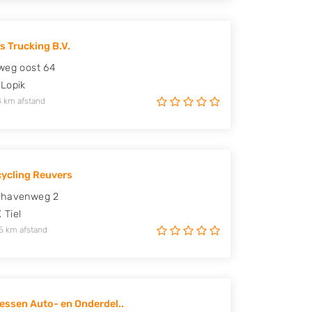
s Trucking B.V.
weg oost 64
Lopik
4 km afstand
ycling Reuvers
rhavenweg 2
X
Tiel
5 km afstand
Zessen Auto- en Onderdel..