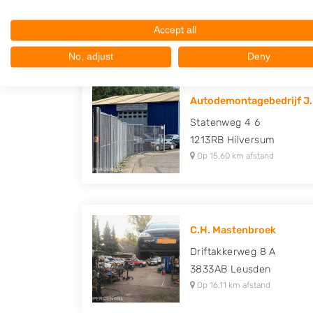
3762EK
Soest
Op 14,32 km afstand
Accept all
No, adjust
Deny
Autodemontagebedrijf J.
Statenweg 4 6
1213RB
Hilversum
Op 15,60 km afstand
C.H. Mastenbroek
Driftakkerweg 8 A
3833AB
Leusden
Op 16,11 km afstand