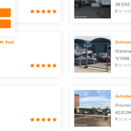
3812RZ
Op 14,8
M. Kuik
Autoslo
Staten
1213RB
Op 16,0
Autodem
Provinc
4031J
Op 18,7