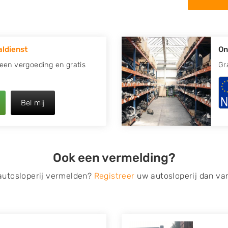
in de omgeving van Odijk en
apotte auto.
ldienst
On
re plaats of regio? U vindt
oeken
naar een sloop met
jd een vergoeding en gratis
Gr
opauto te verkopen en op te
Bel mij
 van Autosloperijen.nl. Wij
Neem telefonisch contact op
ct een tweedehands auto
Ook een vermelding?
de Onderdelenlijn! Vul uw
 autosloperij vermelden?
Registreer
uw autosloperij dan va
s van eigenlijk alle merken,
roën, Dacia, Fiat, Ford,
 Mitsubishi, Nissan, Opel,