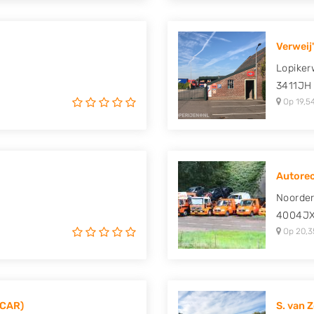
Verweij'
Lopiker
3411JH
Op 19,5
Autorec
Noorde
4004J
Op 20,3
(CAR)
S. van 