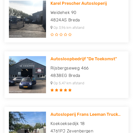
Karel Prescher Autosloperij
Weidehek 90
4824AS
Breda
Op 3,96 km afstand
Autosloopbedrijf "De Toekomst"
Rijsbergseweg 466
4838EG
Breda
Op 5,47 km afstand
Autosloperij Frans Leeman Truck..
Koekoeksedijk 18
4761PJ
Zevenbergen