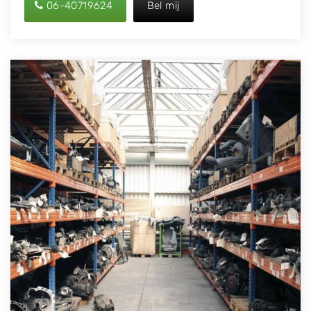
06-40719624
Bel mij