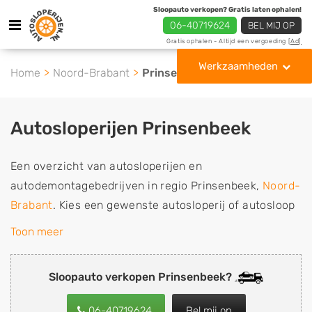
Sloopauto verkopen? Gratis laten ophalen!
06-40719624
BEL MIJ OP
Gratis ophalen - Altijd een vergoeding
[Ad]
Werkzaamheden
Home
Noord-Brabant
Prinsenbeek
Autosloperijen Prinsenbeek
Een overzicht van autosloperijen en
autodemontagebedrijven in regio Prinsenbeek,
Noord-
Brabant
. Kies een gewenste autosloperij of autosloop
uit de lijst die gespecialiseerd is in de verkoop van
Toon meer
gebruikte, tweedehands en sloopauto onderdelen of in
de inkoop van sloopauto's, schadeauto's en
Sloopauto verkopen Prinsenbeek?
tweedehands auto's (ook zonder apk keuring). Wilt u
uw auto, camper, vrachtwagen, motor of brommobiel
06-40719624
Bel mij op