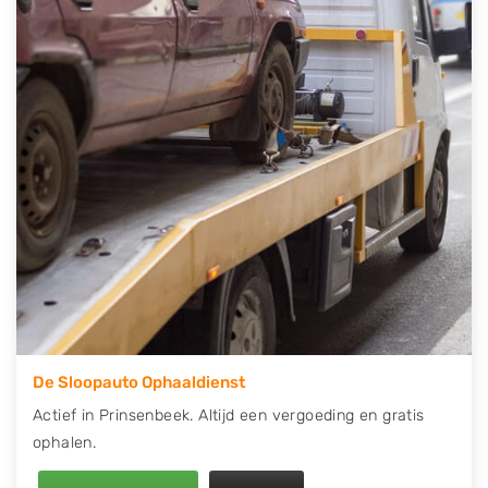
telefonisch contact op of maak een terugbelafspraak.
Wilt u direct een tweedehands auto onderdelen
offerte aanvragen? Dat kan via de Onderdelenlijn! Vul
uw kenteken in en druk op verzenden.
Wij kunnen u helpen met de inkoop van auto's van
eigenlijk alle merken, zoals Alfa Romeo, Audi, BMW,
Chevrolet, Citroën, Dacia, Fiat, Ford, Honda, Hyundai,
Kia, Mazda, Mercedes Benz, Mitsubishi, Nissan, Opel,
Peugeot, Porsche, Renault, Seat, Skoda, Suzuki, Tesla,
Toyota, Volkswagen en Volvo.
De Sloopauto Ophaaldienst
Actief in Prinsenbeek. Altijd een vergoeding en gratis
ophalen.