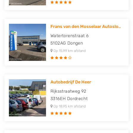
Frans van den Mosselaar Autoslo..
Watertorenstraat 6
5102AG
Dongen
Op 15,99 km afstand
Autobedrijf De Heer
Rijksstraatweg 92
3316EH
Dordrecht
Op 18,95 km afstand