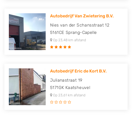
Autobedrijf Van Zwietering B.V.
Nies van der Schansstraat 12
5161CE
Sprang-Capelle
Op 23,48 km afstand
Autobedrijf Eric de Kort B.V.
Julianastraat 19
5171GK
Kaatsheuvel
Op 23,61 km afstand