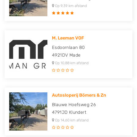
Op 9,39 km afstand
M. Leeman VOF
Esdoornlaan 80
4921DV
Made
Op 10,88 km afstand
Autosloperij Bömers & Zn
Blauwe Hoefsweg 26
4791JD
Klundert
Op 14,60 km afstand