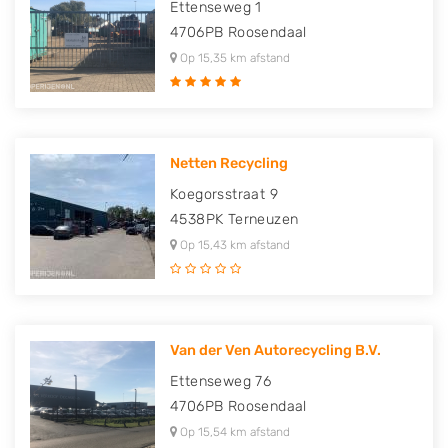
Ettenseweg 1
4706PB
Roosendaal
Op 15,35 km afstand
Netten Recycling
Koegorsstraat 9
4538PK
Terneuzen
Op 15,43 km afstand
Van der Ven Autorecycling B.V.
Ettenseweg 76
4706PB
Roosendaal
Op 15,54 km afstand