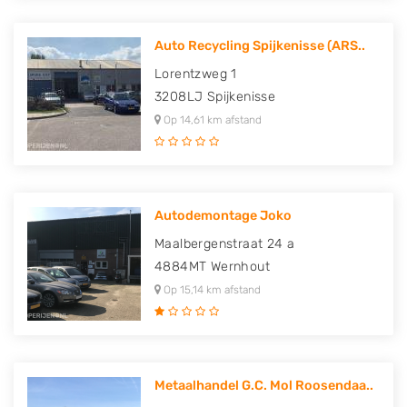
Auto Recycling Spijkenisse (ARS..
Lorentzweg 1
3208LJ
Spijkenisse
Op 14,61 km afstand
Autodemontage Joko
Maalbergenstraat 24 a
4884MT
Wernhout
Op 15,14 km afstand
Metaalhandel G.C. Mol Roosendaa..