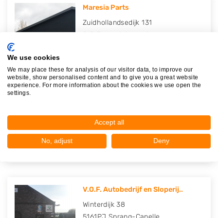
Maresia Parts
Zuidhollandsedijk 131
5171TL
Kaatsheuvel
Op 21,55 km afstand
We use cookies
We may place these for analysis of our visitor data, to improve our
website, show personalised content and to give you a great website
experience. For more information about the cookies we use open the
settings.
Maresia Auto Recycling B.V.
Zuidhollandsedijk 135
Accept all
5171TL
Kaatsheuvel
Op 21,57 km afstand
No, adjust
Deny
V.O.F. Autobedrijf en Sloperij..
Winterdijk 38
5161PJ
Sprang-Capelle