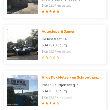
Op 22,07 km afstand
Autosloperij Damen
Hellasstraat 14
5047SK
Tilburg
Op 22,27 km afstand
H. de Kok Metaal- en Schroothan..
Pater Geurtjensweg 7
5047SL
Tilburg
Op 22,34 km afstand