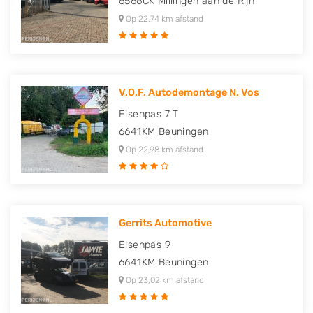
6566CK
Millingen aan de Rijn
Op 22,74 km afstand
V.O.F. Autodemontage N. Vos
Elsenpas 7 T
6641KM
Beuningen
Op 22,98 km afstand
Gerrits Automotive
Elsenpas 9
6641KM
Beuningen
Op 23,02 km afstand