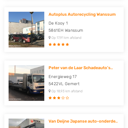
Autoplus Autorecycling Wanssum
De Kooy 1
5861EH
Wanssum
Op 17,91 km afstand
Peter van de Laar Schadeauto’s..
Energieweg 17
5422VL
Gemert
Op 18,93 km afstand
Van Deijne Japanse auto-onderde..