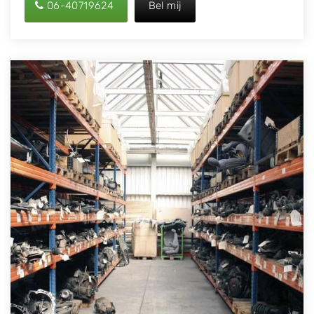
06-40719624
Bel mij