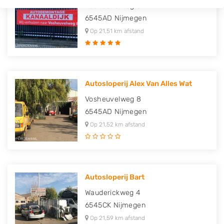
Vosheuvelweg 8
6545AD
Nijmegen
Op 21,51 km afstand
Autosloperij Alex Van Alles Wat
Vosheuvelweg 8
6545AD
Nijmegen
Op 21,52 km afstand
Autosloperij Bart
Wauderickweg 4
6545CK
Nijmegen
Op 21,59 km afstand