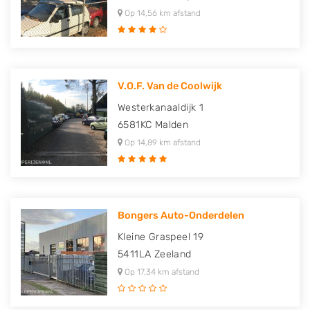
Op 14,56 km afstand
V.O.F. Van de Coolwijk
Westerkanaaldijk 1
6581KC
Malden
Op 14,89 km afstand
Bongers Auto-Onderdelen
Kleine Graspeel 19
5411LA
Zeeland
Op 17,34 km afstand