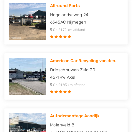
Allround Parts
Hogelandseweg 24
6545AC
Nijmegen
Op 21,72 km afstand
American Car Recycling van den..
Drieschouwen Zuid 30
4571RW
Axel
Op 21,83 km afstand
Autodemontage Aandijk
Molenveld 8