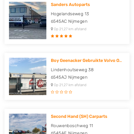
Sanders Autoparts
Hogelandseweg 13
6545AC
Nijmegen
Op 21,27 km afstand
Boy Geenacker Gebruikte Volvo O..
Lindenhoutseweg 38
6545AJ
Nijmegen
Op 21,27 km afstand
Second Hand (SH) Carparts
Rouwenboschweg 11
6545AE
Nijmegen