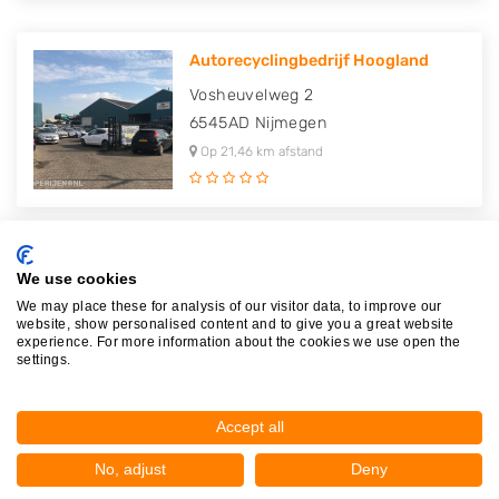
Autorecyclingbedrijf Hoogland
Vosheuvelweg 2
6545AD
Nijmegen
Op 21,46 km afstand
Autosloperij Peeters Nijmegen (..
We use cookies
Vosheuvelweg 1
We may place these for analysis of our visitor data, to improve our
website, show personalised content and to give you a great website
6545AD
Nijmegen
experience. For more information about the cookies we use open the
settings.
Op 21,51 km afstand
Accept all
No, adjust
Deny
Autodemontage Kanaaldijk Nijmeg..