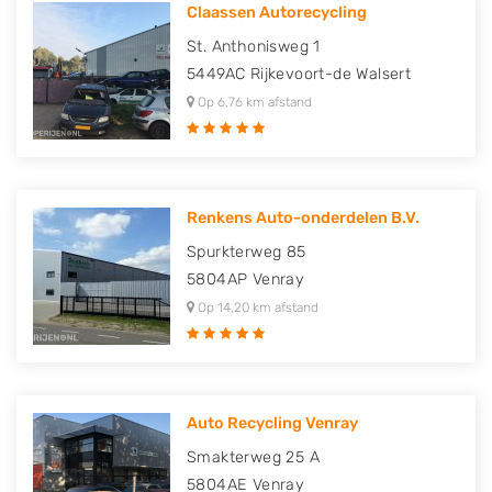
Claassen Autorecycling
St. Anthonisweg 1
5449AC
Rijkevoort-de Walsert
Op 6,76 km afstand
Renkens Auto-onderdelen B.V.
Spurkterweg 85
5804AP
Venray
Op 14,20 km afstand
Auto Recycling Venray
Smakterweg 25 A
5804AE
Venray