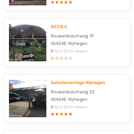
BZJ B.V.
Rouwenboschweg 19
6545AE
Nijmegen
Op 21,25 km afstand
Autodemontage Nijmegen
Rouwenboschweg 23
6545AE
Nijmegen
Op 21,25 km afstand