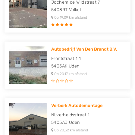
Jochem de Wildstraat 7
5408RT
Volkel
Op 19,09 km afstand
Autobedrijf Van Den Brandt B.V.
Frontstraat 1 1
5405AK
Uden
Op 20,17 km afstand
Verberk Autodemontage
Nijverheidsstraat 1
5405AJ
Uden
Op 20,32 km afstand