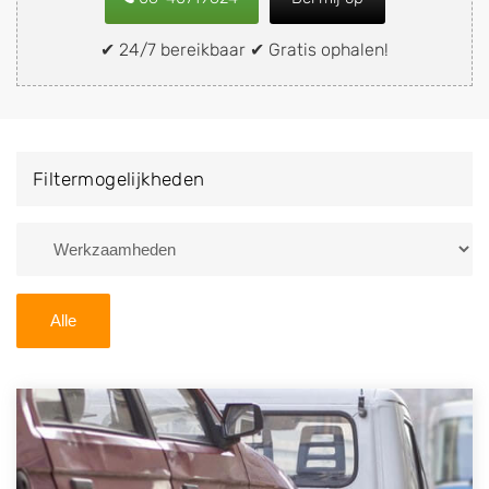
snel en eenvoudig verkopen aan een
demontagebedrijf in de buurt, deze zelf wegbrengen
✔ 24/7 bereikbaar ✔ Gratis ophalen!
naar de sloop of deze liever laten ophalen op een
locatie naar keuze? Kies dan voor een
autodemontagebedrijf of autosloperij in de omgeving
van Beugen en ontvang een vergoeding voor uw oude
Filtermogelijkheden
of kapotte auto.
Zoekt u liever naar een sloperij in een andere plaats of
regio? U vindt hier alle bedrijven in
Noord-Brabant
. U
kunt ook
zoeken
naar een sloop met behulp van uw
Alle
postcode.
U kunt er ook voor kiezen om direct uw sloopauto te
verkopen en op te laten halen door de Sloopauto
Ophaaldienst van Autosloperijen.nl. Wij kunnen uw
auto gratis ophalen in Beugen
. Neem telefonisch