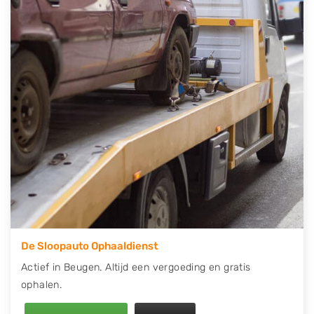
contact op of maak een terugbelafspraak. Wilt u
direct een tweedehands auto onderdelen offerte
aanvragen? Dat kan via de Onderdelenlijn! Vul uw
kenteken in en druk op verzenden.
Wij kunnen u helpen met de inkoop van auto's van
eigenlijk alle merken, zoals Alfa Romeo, Audi, BMW,
Chevrolet, Citroën, Dacia, Fiat, Ford, Honda, Hyundai,
Kia, Mazda, Mercedes Benz, Mitsubishi, Nissan, Opel,
Peugeot, Porsche, Renault, Seat, Skoda, Suzuki, Tesla,
Toyota, Volkswagen en Volvo.
De Sloopauto Ophaaldienst
Actief in Beugen. Altijd een vergoeding en gratis
ophalen.