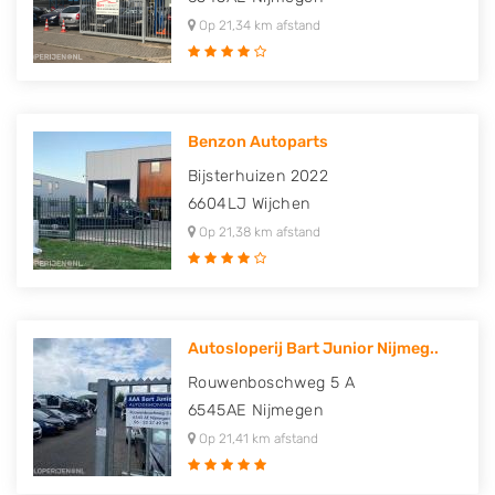
Op 21,34 km afstand
Benzon Autoparts
Bijsterhuizen 2022
6604LJ
Wijchen
Op 21,38 km afstand
Autosloperij Bart Junior Nijmeg..
Rouwenboschweg 5 A
6545AE
Nijmegen
Op 21,41 km afstand