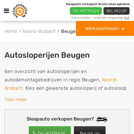
Sloopauto verkopen? Gratis laten ophalen!
06-40719624
BEL MIJ OP
Gratis ophalen - Altijd een vergoeding
[Ad]
Werkzaamheden
Home
Noord-Brabant
Beugen
Autosloperijen Beugen
Een overzicht van autosloperijen en
autodemontagebedrijven in regio Beugen,
Noord-
Brabant
. Kies een gewenste autosloperij of autosloop
uit de lijst die gespecialiseerd is in de verkoop van
Toon meer
gebruikte, tweedehands en sloopauto onderdelen of in
de inkoop van sloopauto's, schadeauto's en
Sloopauto verkopen Beugen?
tweedehands auto's (ook zonder apk keuring). Wilt u
uw auto, camper, vrachtwagen, motor of brommobiel
06-40719624
Bel mij op