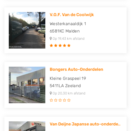
V.O.F. Van de Coolwijk
Westerkanaaldijk 1
6581KC
Malden
Op 19,43 km afstand
Bongers Auto-Onderdelen
Kleine Graspeel 19
5411LA
Zeeland
Op 20,30 km afstand
Van Deijne Japanse auto-onderde..