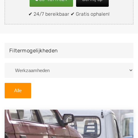
snel en eenvoudig verkopen aan een
demontagebedrijf in de buurt, deze zelf wegbrengen
✔ 24/7 bereikbaar ✔ Gratis ophalen!
naar de sloop of deze liever laten ophalen op een
locatie naar keuze? Kies dan voor een
autodemontagebedrijf of autosloperij in de omgeving
van Sambeek en ontvang een vergoeding voor uw
Filtermogelijkheden
oude of kapotte auto.
Zoekt u liever naar een sloperij in een andere plaats of
regio? U vindt hier alle bedrijven in
Noord-Brabant
. U
kunt ook
zoeken
naar een sloop met behulp van uw
Alle
postcode.
U kunt er ook voor kiezen om direct uw sloopauto te
verkopen en op te laten halen door de Sloopauto
Ophaaldienst van Autosloperijen.nl. Wij kunnen uw
auto gratis ophalen in Sambeek
. Neem telefonisch