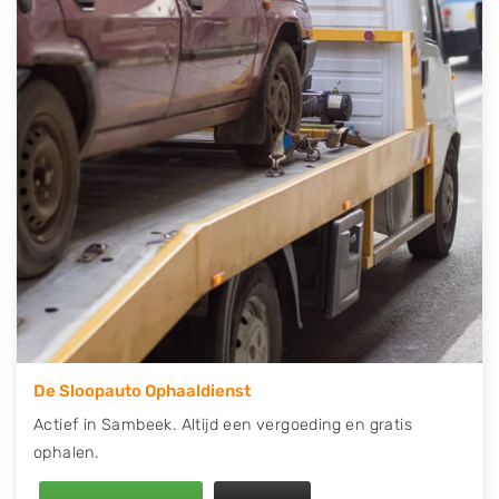
contact op of maak een terugbelafspraak. Wilt u
direct een tweedehands auto onderdelen offerte
aanvragen? Dat kan via de Onderdelenlijn! Vul uw
kenteken in en druk op verzenden.
Wij kunnen u helpen met de inkoop van auto's van
eigenlijk alle merken, zoals Alfa Romeo, Audi, BMW,
Chevrolet, Citroën, Dacia, Fiat, Ford, Honda, Hyundai,
Kia, Mazda, Mercedes Benz, Mitsubishi, Nissan, Opel,
Peugeot, Porsche, Renault, Seat, Skoda, Suzuki, Tesla,
Toyota, Volkswagen en Volvo.
De Sloopauto Ophaaldienst
Actief in Sambeek. Altijd een vergoeding en gratis
ophalen.