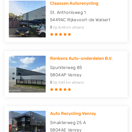
Claassen Autorecycling
St. Anthonisweg 1
5449AC
Rijkevoort-de Walsert
Op 8,48 km afstand
Renkens Auto-onderdelen B.V.
Spurkterweg 85
5804AP
Venray
Op 9,83 km afstand
Auto Recycling Venray
Smakterweg 25 A
5804AE
Venray