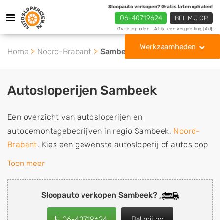
Sloopauto verkopen? Gratis laten ophalen!
06-40719624
BEL MIJ OP
Gratis ophalen - Altijd een vergoeding
[Ad]
Werkzaamheden
Home
Noord-Brabant
Sambeek
Autosloperijen Sambeek
Een overzicht van autosloperijen en
autodemontagebedrijven in regio Sambeek,
Noord-
Brabant
. Kies een gewenste autosloperij of autosloop
uit de lijst die gespecialiseerd is in de verkoop van
Toon meer
gebruikte, tweedehands en sloopauto onderdelen of in
de inkoop van sloopauto's, schadeauto's en
Sloopauto verkopen Sambeek?
tweedehands auto's (ook zonder apk keuring). Wilt u
uw auto, camper, vrachtwagen, motor of brommobiel
06-40719624
Bel mij op