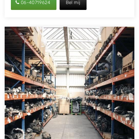
06-40719624
Bel mij