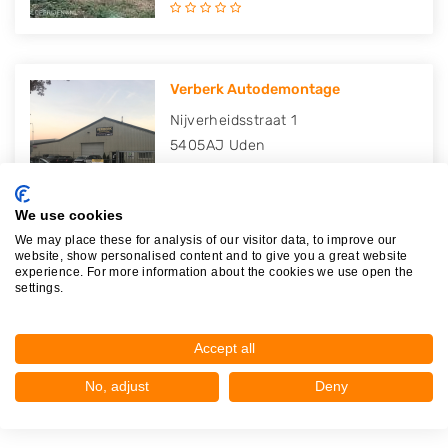
Verberk Autodemontage
Nijverheidsstraat 1
5405AJ
Uden
Op 22,12 km afstand
We use cookies
We may place these for analysis of our visitor data, to improve our
website, show personalised content and to give you a great website
experience. For more information about the cookies we use open the
Katalysator Recycling Benelux
settings.
Fabriekstraat 40
5753AH
Deurne
Accept all
Op 23,42 km afstand
No, adjust
Deny