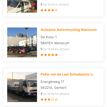
Op 10,14 km afstand
Autoplus Autorecycling Wanssum
De Kooy 1
5861EH
Wanssum
Op 13,44 km afstand
Peter van de Laar Schadeauto’s..
Energieweg 17
5422VL
Gemert
Op 18,44 km afstand