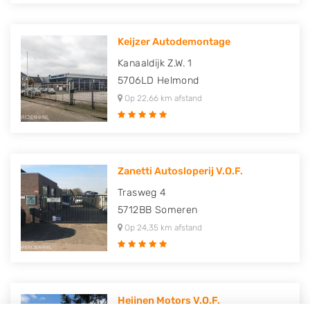
Keijzer Autodemontage
Kanaaldijk Z.W. 1
5706LD
Helmond
Op 22,66 km afstand
Zanetti Autosloperij V.O.F.
Trasweg 4
5712BB
Someren
Op 24,35 km afstand
Heijnen Motors V.O.F.