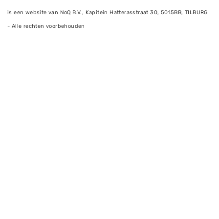
is een website van NoQ B.V., Kapitein Hatterasstraat 30, 5015BB, TILBURG
- Alle rechten voorbehouden