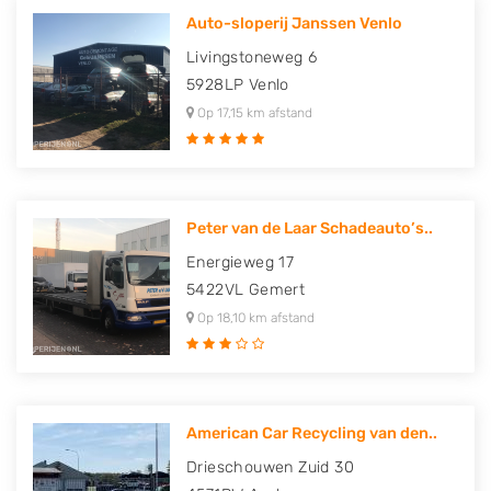
Auto-sloperij Janssen Venlo
Livingstoneweg 6
5928LP
Venlo
Op 17,15 km afstand
Peter van de Laar Schadeauto’s..
Energieweg 17
5422VL
Gemert
Op 18,10 km afstand
American Car Recycling van den..
Drieschouwen Zuid 30