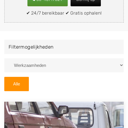
snel en eenvoudig verkopen aan een
demontagebedrijf in de buurt, deze zelf wegbrengen
✔ 24/7 bereikbaar ✔ Gratis ophalen!
naar de sloop of deze liever laten ophalen op een
locatie naar keuze? Kies dan voor een
autodemontagebedrijf of autosloperij in de omgeving
van Venray en ontvang een vergoeding voor uw oude
Filtermogelijkheden
of kapotte auto.
Zoekt u liever naar een sloperij in een andere plaats of
regio? U vindt hier alle bedrijven in
Limburg
. U kunt
ook
zoeken
naar een sloop met behulp van uw
Alle
postcode.
U kunt er ook voor kiezen om direct uw sloopauto te
verkopen en op te laten halen door de Sloopauto
Ophaaldienst van Autosloperijen.nl. Wij kunnen uw
auto gratis ophalen in Venray
. Neem telefonisch