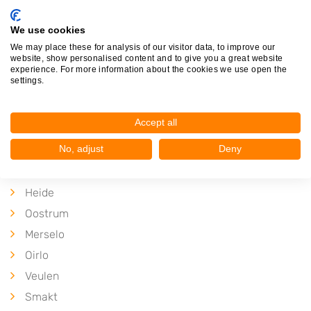
Kaldenkerkerweg 485
5915PP
Venlo
We use cookies
We may place these for analysis of our visitor data, to improve our
Op 24,73 km afstand
website, show personalised content and to give you a great website
experience. For more information about the cookies we use open the
settings.
Accept all
Plaatsen in de buurt
No, adjust
Deny
Leunen
Heide
Oostrum
Merselo
Oirlo
Veulen
Smakt