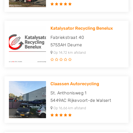
Katalysator Recycling Benelux
Fabriekstraat 40
5753AH
Deurne
Op 14,72 km afstand
Claassen Autorecycling
St. Anthonisweg 1
5449AC
Rijkevoort-de Walsert
Op 16,66 km afstand