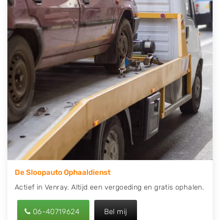
contact op of maak een terugbelafspraak. Wilt u
direct een tweedehands auto onderdelen offerte
aanvragen? Dat kan via de Onderdelenlijn! Vul uw
kenteken in en druk op verzenden.
Wij kunnen u helpen met de inkoop van auto's van
eigenlijk alle merken, zoals Alfa Romeo, Audi, BMW,
Chevrolet, Citroën, Dacia, Fiat, Ford, Honda, Hyundai,
Kia, Mazda, Mercedes Benz, Mitsubishi, Nissan, Opel,
Peugeot, Porsche, Renault, Seat, Skoda, Suzuki, Tesla,
Toyota, Volkswagen en Volvo.
De Sloopauto Ophaaldienst
Actief in Venray. Altijd een vergoeding en gratis ophalen.
06-40719624
Bel mij