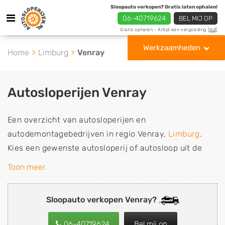
Sloopauto verkopen? Gratis laten ophalen!
06-40719624
BEL MIJ OP
Gratis ophalen - Altijd een vergoeding
[Ad]
Werkzaamheden
Home
Limburg
Venray
Autosloperijen Venray
Een overzicht van autosloperijen en
autodemontagebedrijven in regio Venray,
Limburg
.
Kies een gewenste autosloperij of autosloop uit de
lijst die gespecialiseerd is in de verkoop van
Toon meer
gebruikte, tweedehands en sloopauto onderdelen of in
de inkoop van sloopauto's, schadeauto's en
Sloopauto verkopen Venray?
tweedehands auto's (ook zonder apk keuring). Wilt u
uw auto, camper, vrachtwagen, motor of brommobiel
06-40719624
Bel mij op