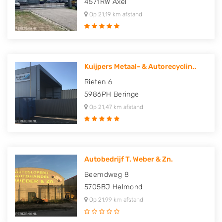
4571RW
Axel
Op 21,19 km afstand
Kuijpers Metaal- & Autorecyclin..
Rieten 6
5986PH
Beringe
Op 21,47 km afstand
Autobedrijf T. Weber & Zn.
Beemdweg 8
5705BJ
Helmond
Op 21,99 km afstand