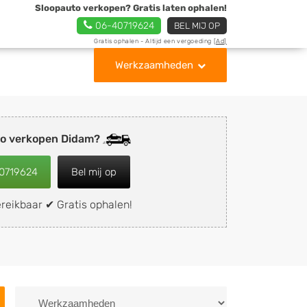
Sloopauto verkopen? Gratis laten ophalen!
06-40719624
BEL MIJ OP
Gratis ophalen - Altijd een vergoeding
[Ad]
Werkzaamheden
to verkopen Didam?
0719624
Bel mij op
reikbaar ✔ Gratis ophalen!