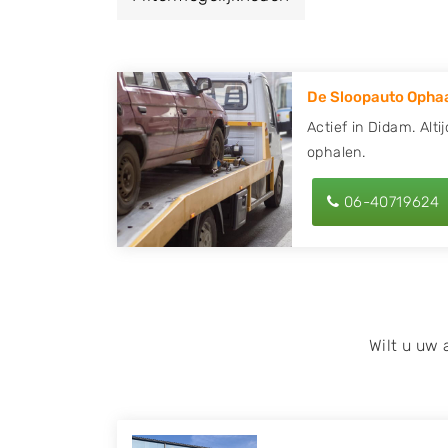
een autodemontagebedrijf of autosloperij
ontvang een vergoeding voor uw oude of k
De Sloopauto Ophaa
Zoekt u liever naar een sloperij in een ande
hier alle bedrijven in
Gelderland
. U kunt oo
Actief in Didam. Alti
ophalen.
behulp van uw postcode.
U kunt er ook voor kiezen om direct uw slo
06-40719624
laten halen door de Sloopauto Ophaaldienst
kunnen uw
auto gratis ophalen in Didam
.
of maak een terugbelafspraak. Wilt u dire
onderdelen offerte aanvragen? Dat kan via 
kenteken in en druk op verzenden.
Wilt u uw
Wij kunnen u helpen met de inkoop van auto'
zoals Alfa Romeo, Audi, BMW, Chevrolet, Cit
Honda, Hyundai, Kia, Mazda, Mercedes Benz,