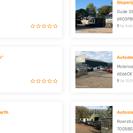
Sloperij
uki, Tesla, Toyota,
Oude St
6903PB
Op 4,66
n"
Autode
Molenve
6566CK
Op 10,51
arth
Autoslo
Roerstr
7005BS