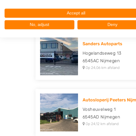
6545AD
Nijmegen
Op 24,03 km afstand
Accept all
No, adjust
Deny
Sanders Autoparts
Hogelandseweg 13
6545AC
Nijmegen
Op 24,06 km afstand
Autosloperij Peeters Nijm
Vosheuvelweg 1
6545AD
Nijmegen
Op 24,12 km afstand