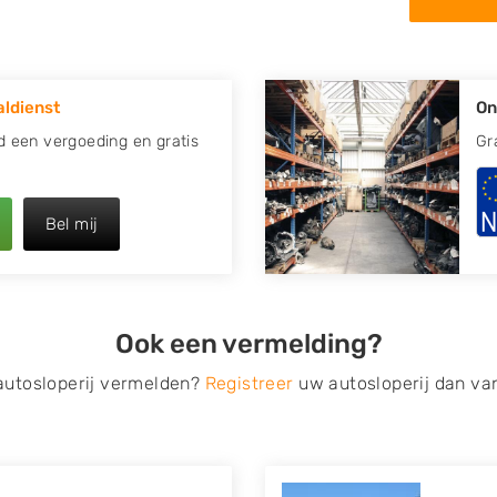
 in de omgeving van Didam en
apotte auto.
ldienst
On
re plaats of regio? U vindt
k
zoeken
naar een sloop met
jd een vergoeding en gratis
Gr
opauto te verkopen en op te
Bel mij
 van Autosloperijen.nl. Wij
 Neem telefonisch contact op
ct een tweedehands auto
Ook een vermelding?
de Onderdelenlijn! Vul uw
 autosloperij vermelden?
Registreer
uw autosloperij dan va
s van eigenlijk alle merken,
roën, Dacia, Fiat, Ford,
 Mitsubishi, Nissan, Opel,