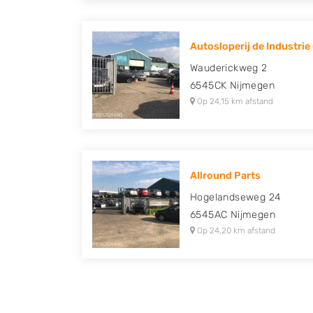
Autosloperij de Industrie 
Wauderickweg 2
6545CK
Nijmegen
Op 24,15 km afstand
Allround Parts
Hogelandseweg 24
6545AC
Nijmegen
Op 24,20 km afstand