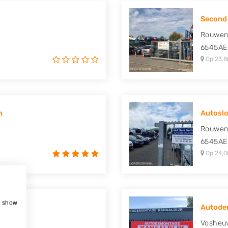
Second 
Rouwen
6545AE
Op 23,8
n
Autoslo
Rouwen
6545AE
Op 24,0
, show
es Wat
Autodem
e
Vosheu