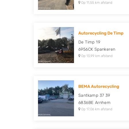
Op 11,55 km afstand
Autorecycling De Timp
De Timp 19
6956CK
Spankeren
Op 13,99 km afstand
BEMA Autorecycling
Santkamp 37 39
6836BE
Arnhem
Op 17,06 km afstand