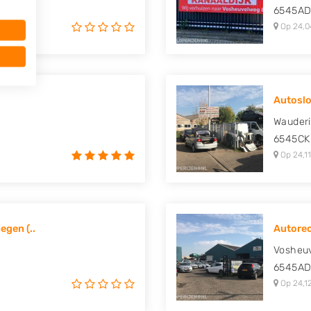
6545A
Op 24,0
Autoslo
Wauder
6545CK
Op 24,11
egen (..
Autorec
Vosheu
6545A
Op 24,1