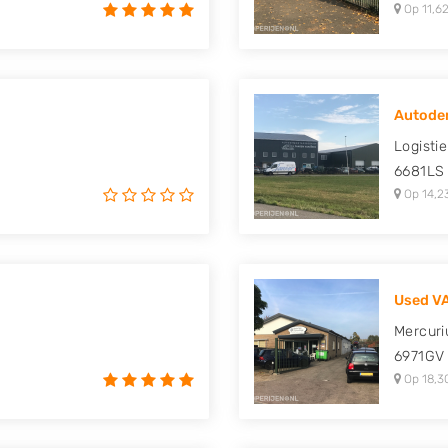
Op 11,62
Autodem
Logisti
6681LS
Op 14,2
Used VA
Mercuri
6971GV
Op 18,3