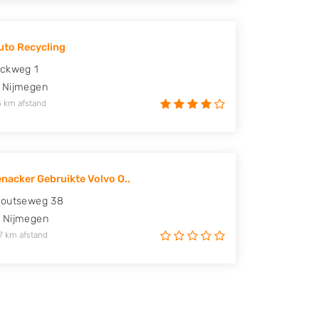
uto Recycling
ickweg 1
Nijmegen
5 km afstand
nacker Gebruikte Volvo O..
houtseweg 38
Nijmegen
7 km afstand