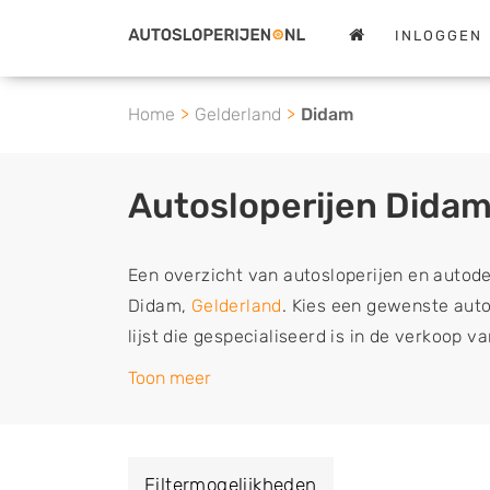
INLOGGEN
Home
Gelderland
Didam
Autosloperijen Dida
Een overzicht van autosloperijen en autod
Didam,
Gelderland
. Kies een gewenste auto
lijst die gespecialiseerd is in de verkoop 
sloopauto onderdelen of in de inkoop van s
Toon meer
tweedehands auto's (ook zonder apk keuring
vrachtwagen, motor of brommobiel snel e
een demontagebedrijf in de buurt, deze ze
Filtermogelijkheden
of deze liever laten ophalen op een locatie