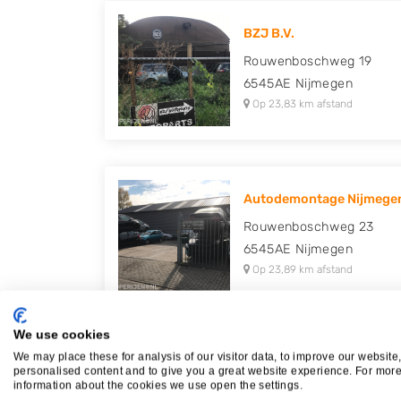
BZJ B.V.
Rouwenboschweg 19
6545AE
Nijmegen
Op 23,83 km afstand
Autodemontage Nijmege
Rouwenboschweg 23
6545AE
Nijmegen
Op 23,89 km afstand
We use cookies
We may place these for analysis of our visitor data, to improve our website
Autosloperij Alex Van All
personalised content and to give you a great website experience. For mor
information about the cookies we use open the settings.
Vosheuvelweg 8