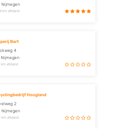
D
Nijmegen
4 km afstand
perij Bart
ickweg 4
Nijmegen
 km afstand
yclingbedrijf Hoogland
velweg 2
D
Nijmegen
2 km afstand