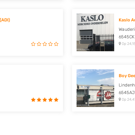
(ADI)
Kaslo A
Wauder
6545CK
Op 24,1
Boy Gee
Linden
6545AJ
Op 24,4