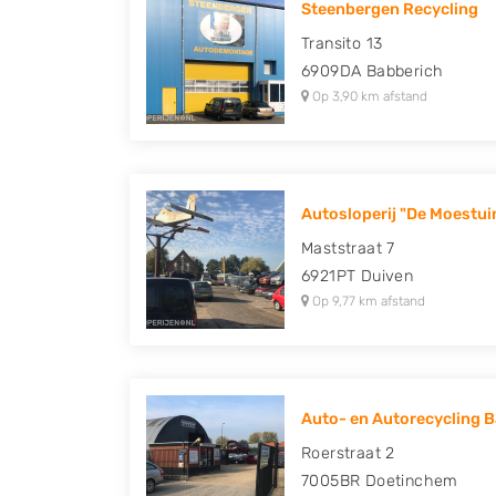
Steenbergen Recycling
Peugeot, Porsche, Renault, Seat, Skoda, Suz
Transito 13
Volkswagen en Volvo.
6909DA
Babberich
Op 3,90 km afstand
Autosloperij "De Moestui
Maststraat 7
6921PT
Duiven
Op 9,77 km afstand
Auto- en Autorecycling B
Roerstraat 2
7005BR
Doetinchem