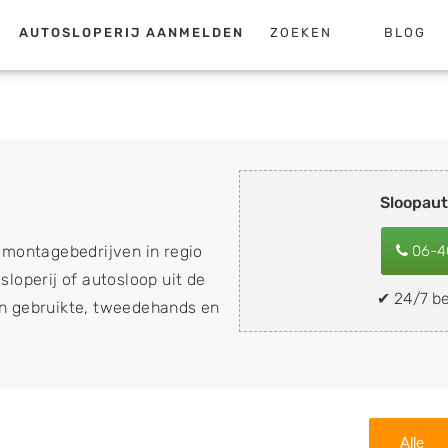
AUTOSLOPERIJ AANMELDEN
ZOEKEN
BLOG
m
Sloopau
emontagebedrijven in regio
06-4
sloperij of autosloop uit de
✔ 24/7 be
van gebruikte, tweedehands en
loopauto's, schadeauto's en
). Wilt u uw auto, camper,
n eenvoudig verkopen aan
lf wegbrengen naar de sloop
Alle
 naar keuze? Kies dan voor