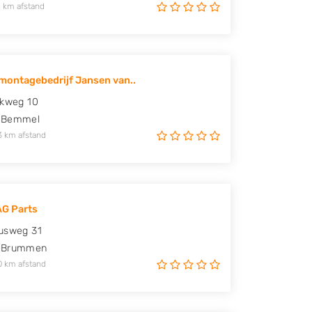
 km afstand
ontagebedrijf Jansen van..
ekweg 10
Bemmel
3 km afstand
G Parts
usweg 31
Brummen
0 km afstand