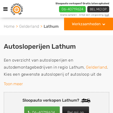
Sloopauto verkopen? Gratis laten ophalen!
06-40719624
BEL MIJ OP
Gratis ophalen - Altijd een vergoeding
[Ad]
Werkzaamheden
Home
Gelderland
Lathum
Autosloperijen Lathum
Een overzicht van autosloperijen en
autodemontagebedrijven in regio Lathum,
Gelderland
.
Kies een gewenste autosloperij of autosloop uit de
lijst die gespecialiseerd is in de verkoop van
Toon meer
gebruikte, tweedehands en sloopauto onderdelen of in
de inkoop van sloopauto's, schadeauto's en
Sloopauto verkopen Lathum?
tweedehands auto's (ook zonder apk keuring). Wilt u
uw auto, camper, vrachtwagen, motor of brommobiel
06-40719624
Bel mij op