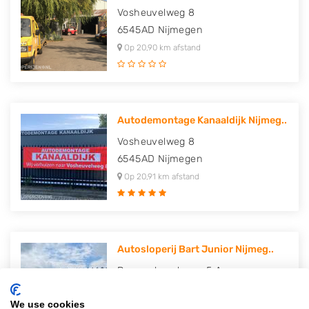
Vosheuvelweg 8
6545AD
Nijmegen
Op 20,90 km afstand
Autodemontage Kanaaldijk Nijmeg..
Vosheuvelweg 8
6545AD
Nijmegen
Op 20,91 km afstand
Autosloperij Bart Junior Nijmeg..
Rouwenboschweg 5 A
6545AE
Nijmegen
We use cookies
Op 20,91 km afstand