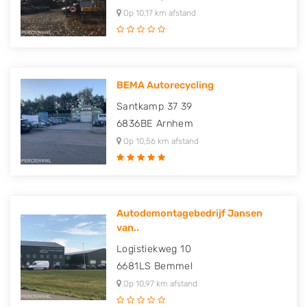
Op 10,17 km afstand
BEMA Autorecycling
Santkamp 37 39
6836BE
Arnhem
Op 10,56 km afstand
Autodemontagebedrijf Jansen
van..
Logistiekweg 10
6681LS
Bemmel
Op 10,97 km afstand