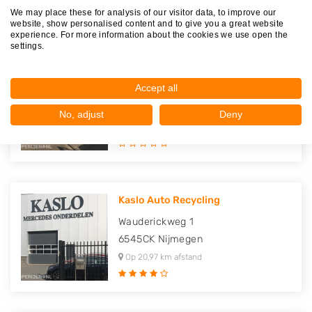
We may place these for analysis of our visitor data, to improve our
website, show personalised content and to give you a great website
experience. For more information about the cookies we use open the
settings.
Autosloperij Bart
Accept all
Wauderickweg 4
6545CK
Nijmegen
No, adjust
Deny
Op 20,95 km afstand
Kaslo Auto Recycling
Wauderickweg 1
6545CK
Nijmegen
Op 20,97 km afstand