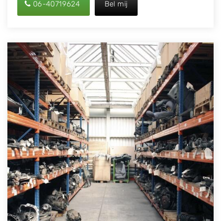
06-40719624
Bel mij