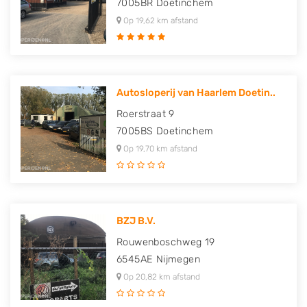
7005BR
Doetinchem
Op 19,62 km afstand
Autosloperij van Haarlem Doetin..
Roerstraat 9
7005BS
Doetinchem
Op 19,70 km afstand
BZJ B.V.
Rouwenboschweg 19
6545AE
Nijmegen
Op 20,82 km afstand