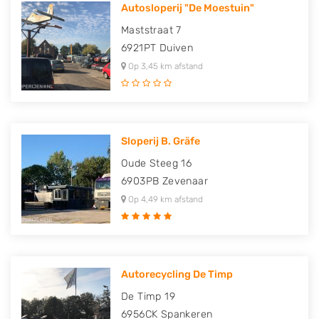
Autosloperij "De Moestuin"
Maststraat 7
6921PT
Duiven
Op 3,45 km afstand
Sloperij B. Gräfe
Oude Steeg 16
6903PB
Zevenaar
Op 4,49 km afstand
Autorecycling De Timp
De Timp 19
6956CK
Spankeren