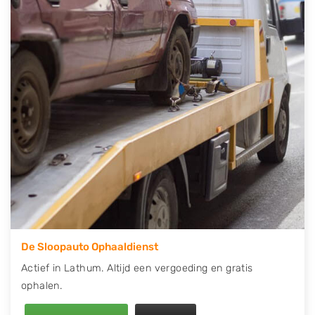
contact op of maak een terugbelafspraak. Wilt u
direct een tweedehands auto onderdelen offerte
aanvragen? Dat kan via de Onderdelenlijn! Vul uw
kenteken in en druk op verzenden.
Wij kunnen u helpen met de inkoop van auto's van
eigenlijk alle merken, zoals Alfa Romeo, Audi, BMW,
Chevrolet, Citroën, Dacia, Fiat, Ford, Honda, Hyundai,
Kia, Mazda, Mercedes Benz, Mitsubishi, Nissan, Opel,
Peugeot, Porsche, Renault, Seat, Skoda, Suzuki, Tesla,
Toyota, Volkswagen en Volvo.
De Sloopauto Ophaaldienst
Actief in Lathum. Altijd een vergoeding en gratis
ophalen.