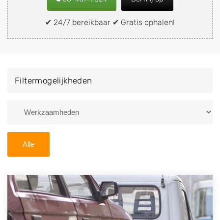
snel en eenvoudig verkopen aan een
demontagebedrijf in de buurt, deze zelf wegbrengen
✔ 24/7 bereikbaar ✔ Gratis ophalen!
naar de sloop of deze liever laten ophalen op een
locatie naar keuze? Kies dan voor een
autodemontagebedrijf of autosloperij in de omgeving
van Lathum en ontvang een vergoeding voor uw oude
Filtermogelijkheden
of kapotte auto.
Zoekt u liever naar een sloperij in een andere plaats of
regio? U vindt hier alle bedrijven in
Gelderland
. U kunt
ook
zoeken
naar een sloop met behulp van uw
Alle
postcode.
U kunt er ook voor kiezen om direct uw sloopauto te
verkopen en op te laten halen door de Sloopauto
Ophaaldienst van Autosloperijen.nl. Wij kunnen uw
auto gratis ophalen in Lathum
. Neem telefonisch