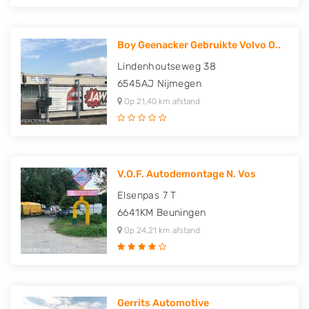
Boy Geenacker Gebruikte Volvo O..
Lindenhoutseweg 38
6545AJ
Nijmegen
Op 21,40 km afstand
V.O.F. Autodemontage N. Vos
Elsenpas 7 T
6641KM
Beuningen
Op 24,21 km afstand
Gerrits Automotive