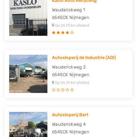
Kaslo Auto Recycling
Wauderickweg 1
6545CK
Nijmegen
Op 24,73 km afstand
Autosloperij de Industrie (ADI)
Wauderickweg 2
6545CK
Nijmegen
Op 24,74 km afstand
Autosloperij Bart
Wauderickweg 4
6545CK
Nijmegen