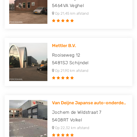
5464VA
Veghel
Op 21,45 km afstand
Mettler B.V.
Rooiseweg 12
5481SJ
Schijndel
Op 21,90 km afstand
Van Deijne Japanse auto-onderde..
Jochem de Wildstraat 7
5408RT
Volkel
Op 22,32 km afstand