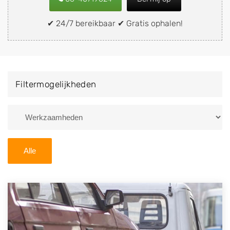
snel en eenvoudig verkopen aan een
demontagebedrijf in de buurt, deze zelf wegbrengen
✔ 24/7 bereikbaar ✔ Gratis ophalen!
naar de sloop of deze liever laten ophalen op een
locatie naar keuze? Kies dan voor een
autodemontagebedrijf of autosloperij in de omgeving
van Lithoijen en ontvang een vergoeding voor uw
Filtermogelijkheden
oude of kapotte auto.
Zoekt u liever naar een sloperij in een andere plaats of
regio? U vindt hier alle bedrijven in
Noord-Brabant
. U
kunt ook
zoeken
naar een sloop met behulp van uw
Alle
postcode.
U kunt er ook voor kiezen om direct uw sloopauto te
verkopen en op te laten halen door de Sloopauto
Ophaaldienst van Autosloperijen.nl. Wij kunnen uw
auto gratis ophalen in Lithoijen
. Neem telefonisch