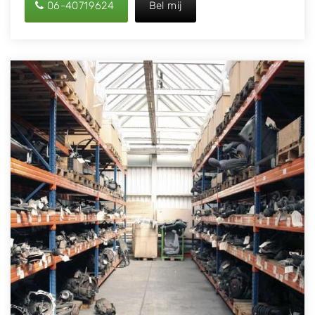
06-40719624
Bel mij