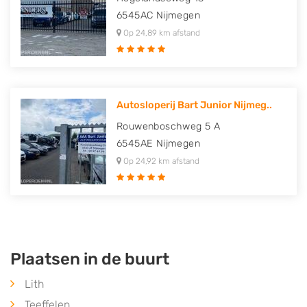
6545AC
Nijmegen
Op 24,89 km afstand
Autosloperij Bart Junior Nijmeg..
Rouwenboschweg 5 A
6545AE
Nijmegen
Op 24,92 km afstand
Plaatsen in de buurt
Lith
Teeffelen