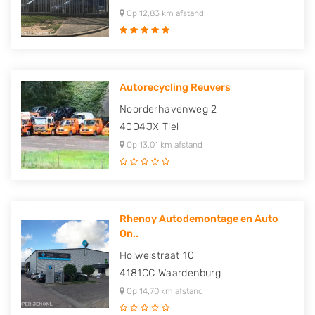
Op 12,83 km afstand
Autorecycling Reuvers
Noorderhavenweg 2
4004JX
Tiel
Op 13,01 km afstand
Rhenoy Autodemontage en Auto
On..
Holweistraat 10
4181CC
Waardenburg
Op 14,70 km afstand