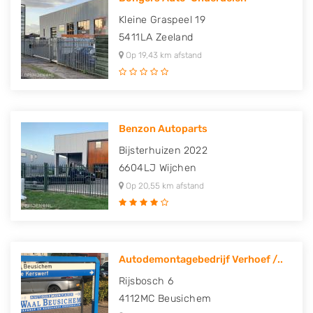
Kleine Graspeel 19
5411LA
Zeeland
Op 19,43 km afstand
Benzon Autoparts
Bijsterhuizen 2022
6604LJ
Wijchen
Op 20,55 km afstand
Autodemontagebedrijf Verhoef /..
Rijsbosch 6
4112MC
Beusichem