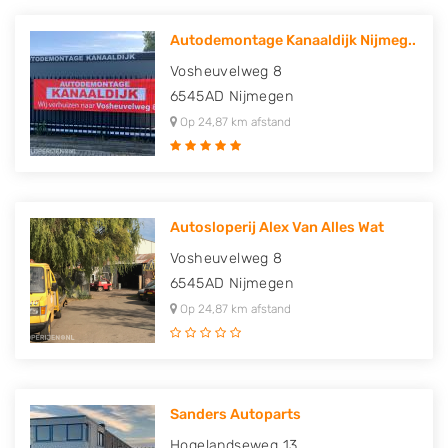
Autodemontage Kanaaldijk Nijmeg..
Vosheuvelweg 8
6545AD
Nijmegen
Op 24,87 km afstand
Autosloperij Alex Van Alles Wat
Vosheuvelweg 8
6545AD
Nijmegen
Op 24,87 km afstand
Sanders Autoparts
Hogelandseweg 13