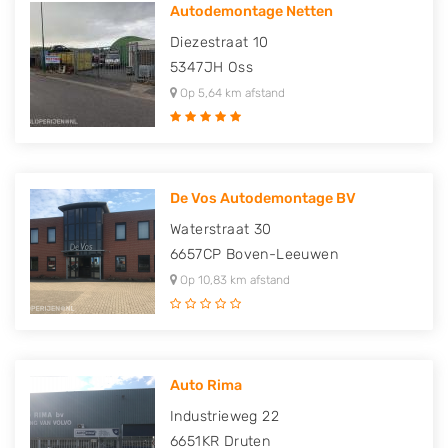
Autodemontage Netten
Diezestraat 10
5347JH
Oss
Op 5,64 km afstand
De Vos Autodemontage BV
Waterstraat 30
6657CP
Boven-Leeuwen
Op 10,83 km afstand
Auto Rima
Industrieweg 22
6651KR
Druten