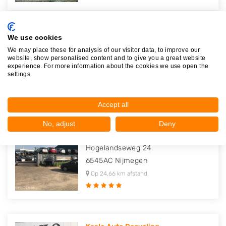
We use cookies
Boy Geenacker Gebruikte Volvo O..
We may place these for analysis of our visitor data, to improve our
Lindenhoutseweg 38
website, show personalised content and to give you a great website
6545AJ
Nijmegen
experience. For more information about the cookies we use open the
settings.
Op 24,50 km afstand
Accept all
No, adjust
Deny
Allround Parts
Hogelandseweg 24
6545AC
Nijmegen
Op 24,66 km afstand