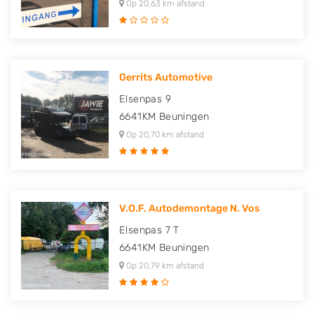
Op 20,63 km afstand
Gerrits Automotive
Elsenpas 9
6641KM
Beuningen
Op 20,70 km afstand
V.O.F. Autodemontage N. Vos
Elsenpas 7 T
6641KM
Beuningen
Op 20,79 km afstand