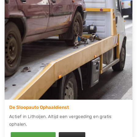
contact op of maak een terugbelafspraak. Wilt u
direct een tweedehands auto onderdelen offerte
aanvragen? Dat kan via de Onderdelenlijn! Vul uw
kenteken in en druk op verzenden.
Wij kunnen u helpen met de inkoop van auto's van
eigenlijk alle merken, zoals Alfa Romeo, Audi, BMW,
Chevrolet, Citroën, Dacia, Fiat, Ford, Honda, Hyundai,
Kia, Mazda, Mercedes Benz, Mitsubishi, Nissan, Opel,
Peugeot, Porsche, Renault, Seat, Skoda, Suzuki, Tesla,
Toyota, Volkswagen en Volvo.
De Sloopauto Ophaaldienst
Actief in Lithoijen. Altijd een vergoeding en gratis
ophalen.