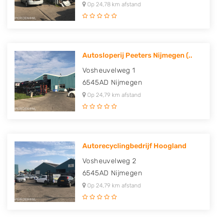
Op 24,78 km afstand
Autosloperij Peeters Nijmegen (..
Vosheuvelweg 1
6545AD
Nijmegen
Op 24,79 km afstand
Autorecyclingbedrijf Hoogland
Vosheuvelweg 2
6545AD
Nijmegen
Op 24,79 km afstand