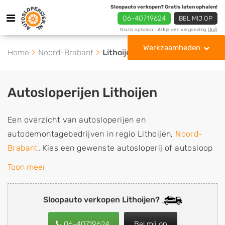
Sloopauto verkopen? Gratis laten ophalen!
06-40719624
BEL MIJ OP
Gratis ophalen - Altijd een vergoeding
[Ad]
Werkzaamheden
Home
Noord-Brabant
Lithoijen
Autosloperijen Lithoijen
Een overzicht van autosloperijen en
autodemontagebedrijven in regio Lithoijen,
Noord-
Brabant
. Kies een gewenste autosloperij of autosloop
uit de lijst die gespecialiseerd is in de verkoop van
Toon meer
gebruikte, tweedehands en sloopauto onderdelen of in
de inkoop van sloopauto's, schadeauto's en
Sloopauto verkopen Lithoijen?
tweedehands auto's (ook zonder apk keuring). Wilt u
uw auto, camper, vrachtwagen, motor of brommobiel
06-40719624
Bel mij op