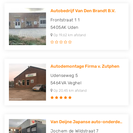
Autobedrijf Van Den Brandt B.V.
Frontstraat 1 1
5405AK
Uden
Op 19,62 km afstand
Autodemontage Firma v. Zutphen
Udenseweg 5
5464VA
Veghel
Op 20,45 km afstand
Van Deijne Japanse auto-onderde..
Jochem de Wildstraat 7