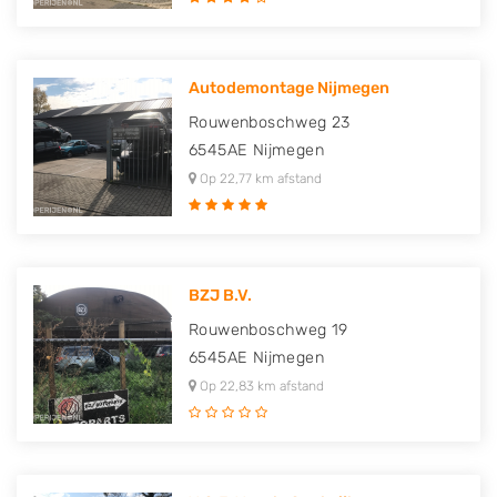
Autodemontage Nijmegen
Rouwenboschweg 23
6545AE
Nijmegen
Op 22,77 km afstand
BZJ B.V.
Rouwenboschweg 19
6545AE
Nijmegen
Op 22,83 km afstand