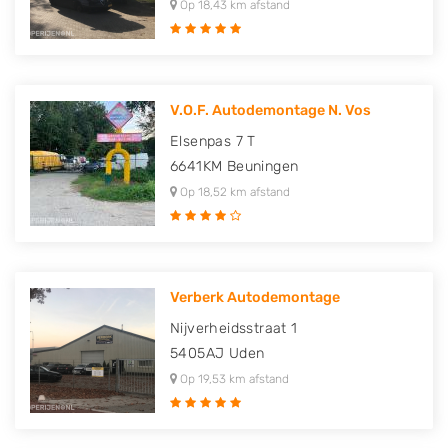
Op 18,43 km afstand
V.O.F. Autodemontage N. Vos
Elsenpas 7 T
6641KM
Beuningen
Op 18,52 km afstand
Verberk Autodemontage
Nijverheidsstraat 1
5405AJ
Uden
Op 19,53 km afstand