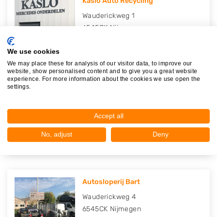
Kaslo Auto Recycling
Wauderickweg 1
6545CK
Nijmegen
Op 22,44 km afstand
We use cookies
We may place these for analysis of our visitor data, to improve our
website, show personalised content and to give you a great website
experience. For more information about the cookies we use open the
settings.
Autosloperij de Industrie (ADI)
Wauderickweg 2
Accept all
6545CK
Nijmegen
Op 22,45 km afstand
No, adjust
Deny
Autosloperij Bart
Wauderickweg 4
6545CK
Nijmegen