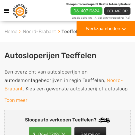
Sloopauto verkopen? Gratis laten ophalen!
06-40719624
BEL MIJ OP
Gratis ophalen - Altijd een vergoeding
[Ad]
Werkzaamheden
Home
Noord-Brabant
Teeffelen
Autosloperijen Teeffelen
Een overzicht van autosloperijen en
autodemontagebedrijven in regio Teeffelen,
Noord-
Brabant
. Kies een gewenste autosloperij of autosloop
uit de lijst die gespecialiseerd is in de verkoop van
Toon meer
gebruikte, tweedehands en sloopauto onderdelen of in
de inkoop van sloopauto's, schadeauto's en
Sloopauto verkopen Teeffelen?
tweedehands auto's (ook zonder apk keuring). Wilt u
uw auto, camper, vrachtwagen, motor of brommobiel
06-40719624
Bel mij op