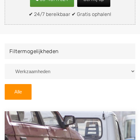
snel en eenvoudig verkopen aan een
demontagebedrijf in de buurt, deze zelf wegbrengen
✔ 24/7 bereikbaar ✔ Gratis ophalen!
naar de sloop of deze liever laten ophalen op een
locatie naar keuze? Kies dan voor een
autodemontagebedrijf of autosloperij in de omgeving
van Teeffelen en ontvang een vergoeding voor uw
Filtermogelijkheden
oude of kapotte auto.
Zoekt u liever naar een sloperij in een andere plaats of
regio? U vindt hier alle bedrijven in
Noord-Brabant
. U
kunt ook
zoeken
naar een sloop met behulp van uw
Alle
postcode.
U kunt er ook voor kiezen om direct uw sloopauto te
verkopen en op te laten halen door de Sloopauto
Ophaaldienst van Autosloperijen.nl. Wij kunnen uw
auto gratis ophalen in Teeffelen
. Neem telefonisch