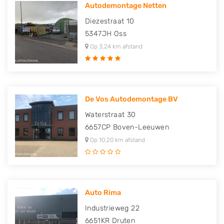
Autodemontage Netten
Diezestraat 10
5347JH
Oss
Op 3,24 km afstand
De Vos Autodemontage BV
Waterstraat 30
6657CP
Boven-Leeuwen
Op 10,20 km afstand
Auto Rima
Industrieweg 22
6651KR
Druten