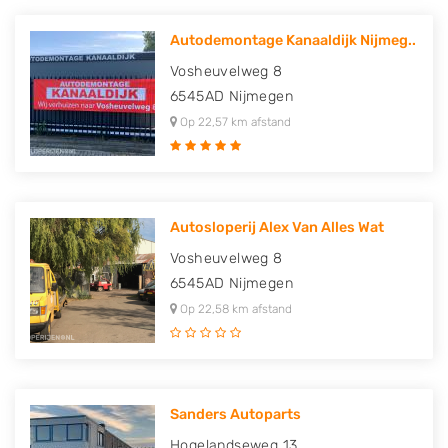
Autodemontage Kanaaldijk Nijmeg..
Vosheuvelweg 8
6545AD
Nijmegen
Op 22,57 km afstand
Autosloperij Alex Van Alles Wat
Vosheuvelweg 8
6545AD
Nijmegen
Op 22,58 km afstand
Sanders Autoparts
Hogelandseweg 13