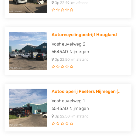
Op 22,49 km afstand
Autorecyclingbedrijf Hoogland
Vosheuvelweg 2
6545AD
Nijmegen
Op 22,50 km afstand
Autosloperij Peeters Nijmegen (..
Vosheuvelweg 1
6545AD
Nijmegen
Op 22,50 km afstand