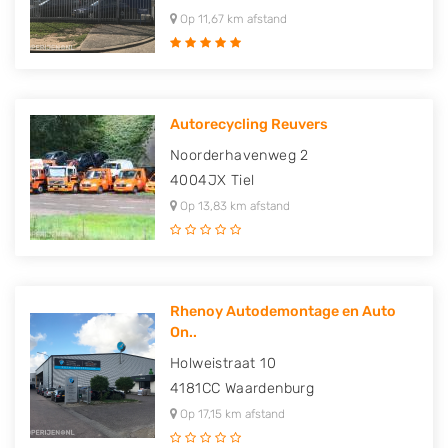
Op 11,67 km afstand
Autorecycling Reuvers
Noorderhavenweg 2
4004JX
Tiel
Op 13,83 km afstand
Rhenoy Autodemontage en Auto
On..
Holweistraat 10
4181CC
Waardenburg
Op 17,15 km afstand