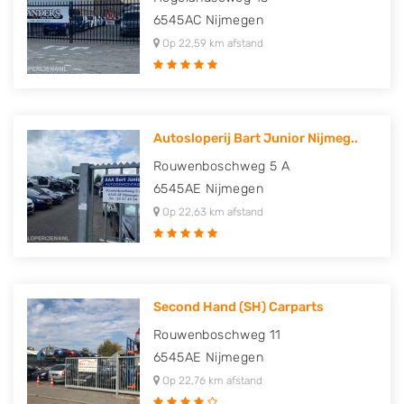
6545AC
Nijmegen
Op 22,59 km afstand
Autosloperij Bart Junior Nijmeg..
Rouwenboschweg 5 A
6545AE
Nijmegen
Op 22,63 km afstand
Second Hand (SH) Carparts
Rouwenboschweg 11
6545AE
Nijmegen
Op 22,76 km afstand