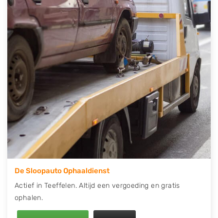
contact op of maak een terugbelafspraak. Wilt u
direct een tweedehands auto onderdelen offerte
aanvragen? Dat kan via de Onderdelenlijn! Vul uw
kenteken in en druk op verzenden.
Wij kunnen u helpen met de inkoop van auto's van
eigenlijk alle merken, zoals Alfa Romeo, Audi, BMW,
Chevrolet, Citroën, Dacia, Fiat, Ford, Honda, Hyundai,
Kia, Mazda, Mercedes Benz, Mitsubishi, Nissan, Opel,
Peugeot, Porsche, Renault, Seat, Skoda, Suzuki, Tesla,
Toyota, Volkswagen en Volvo.
De Sloopauto Ophaaldienst
Actief in Teeffelen. Altijd een vergoeding en gratis
ophalen.