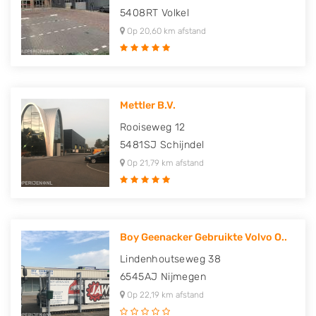
5408RT
Volkel
Op 20,60 km afstand
Mettler B.V.
Rooiseweg 12
5481SJ
Schijndel
Op 21,79 km afstand
Boy Geenacker Gebruikte Volvo O..
Lindenhoutseweg 38
6545AJ
Nijmegen
Op 22,19 km afstand