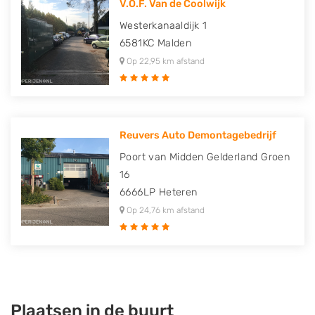
V.O.F. Van de Coolwijk
Westerkanaaldijk 1
6581KC
Malden
Op 22,95 km afstand
Reuvers Auto Demontagebedrijf
Poort van Midden Gelderland Groen
16
6666LP
Heteren
Op 24,76 km afstand
Plaatsen in de buurt