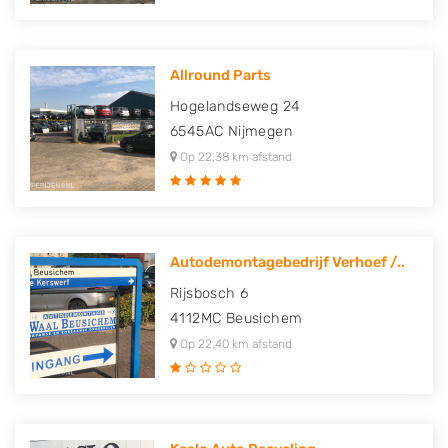
Allround Parts
Hogelandseweg 24
6545AC
Nijmegen
Op 22,38 km afstand
Autodemontagebedrijf Verhoef /..
Rijsbosch 6
4112MC
Beusichem
Op 22,40 km afstand