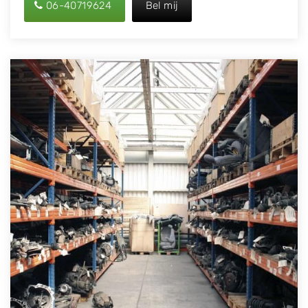
06-40719624
Bel mij