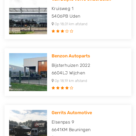
Kruisweg 1
5406PB
Uden
Op 18,01 km afstand
Benzon Autoparts
Bijsterhuizen 2022
6604LJ
Wijchen
Op 18,19 km afstand
Gerrits Automotive
Elsenpas 9
6641KM
Beuningen