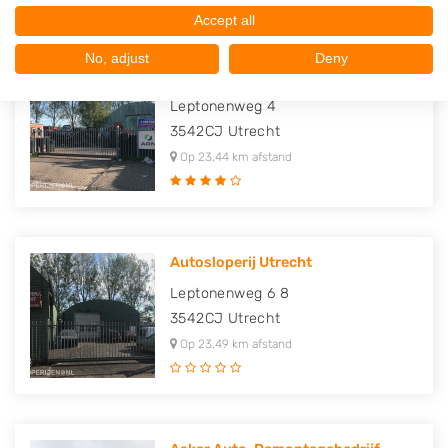
Accept all
No, adjust
Deny
Autodemontage 't Vertrouwen
Leptonenweg 4
3542CJ
Utrecht
Op 23,44 km afstand
Autosloperij Utrecht
Leptonenweg 6 8
3542CJ
Utrecht
Op 23,49 km afstand