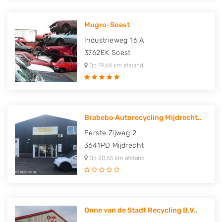
Mugro-Soest
Industrieweg 16 A
3762EK
Soest
Op 19,64 km afstand
Brabebo Autorecycling Mijdrecht..
Eerste Zijweg 2
3641PD
Mijdrecht
Op 20,65 km afstand
Onne van de Stadt Recycling B.V..