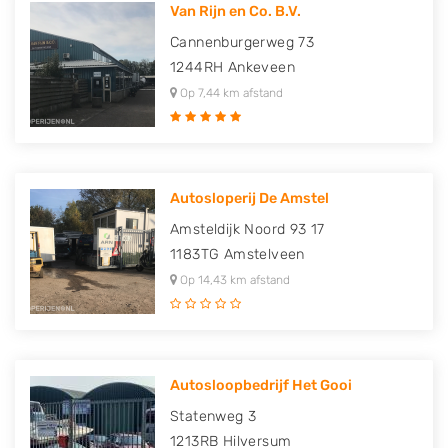
Van Rijn en Co. B.V.
Cannenburgerweg 73
1244RH
Ankeveen
Op 7,44 km afstand
Autosloperij De Amstel
Amsteldijk Noord 93 17
1183TG
Amstelveen
Op 14,43 km afstand
Autosloopbedrijf Het Gooi
Statenweg 3
1213RB
Hilversum