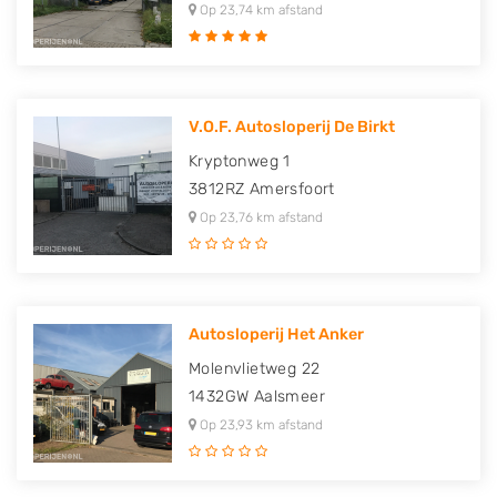
Op 23,74 km afstand
V.O.F. Autosloperij De Birkt
Kryptonweg 1
3812RZ
Amersfoort
Op 23,76 km afstand
Autosloperij Het Anker
Molenvlietweg 22
1432GW
Aalsmeer
Op 23,93 km afstand