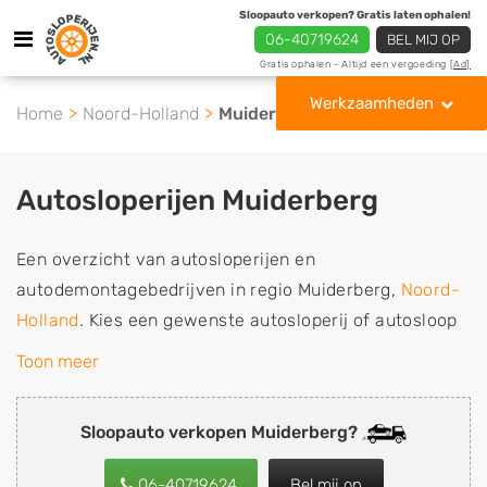
Sloopauto verkopen? Gratis laten ophalen!
06-40719624
BEL MIJ OP
Gratis ophalen - Altijd een vergoeding
[Ad]
Werkzaamheden
Home
Noord-Holland
Muiderberg
Autosloperijen Muiderberg
Een overzicht van autosloperijen en
autodemontagebedrijven in regio Muiderberg,
Noord-
Holland
. Kies een gewenste autosloperij of autosloop
uit de lijst die gespecialiseerd is in de verkoop van
Toon meer
gebruikte, tweedehands en sloopauto onderdelen of in
de inkoop van sloopauto's, schadeauto's en
Sloopauto verkopen Muiderberg?
tweedehands auto's (ook zonder apk keuring). Wilt u
uw auto, camper, vrachtwagen, motor of brommobiel
06-40719624
Bel mij op