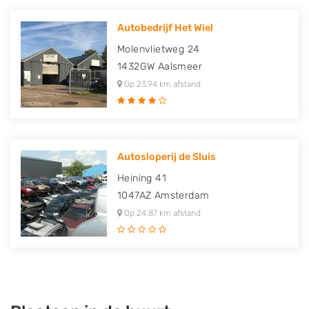
Autobedrijf Het Wiel
Molenvlietweg 24
1432GW
Aalsmeer
Op 23,94 km afstand
Autosloperij de Sluis
Heining 41
1047AZ
Amsterdam
Op 24,87 km afstand