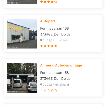
Autopart
Fornheselaan 138
3734GE
Den Dolder
Op 22,51 km afstand
Allround Autodemontage
Fornheselaan 158
3734GE
Den Dolder
Op 22,57 km afstand