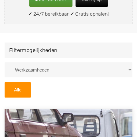
snel en eenvoudig verkopen aan een
demontagebedrijf in de buurt, deze zelf wegbrengen
✔ 24/7 bereikbaar ✔ Gratis ophalen!
naar de sloop of deze liever laten ophalen op een
locatie naar keuze? Kies dan voor een
autodemontagebedrijf of autosloperij in de omgeving
van Muiderberg en ontvang een vergoeding voor uw
Filtermogelijkheden
oude of kapotte auto.
Zoekt u liever naar een sloperij in een andere plaats of
regio? U vindt hier alle bedrijven in
Noord-Holland
. U
kunt ook
zoeken
naar een sloop met behulp van uw
Alle
postcode.
U kunt er ook voor kiezen om direct uw sloopauto te
verkopen en op te laten halen door de Sloopauto
Ophaaldienst van Autosloperijen.nl. Wij kunnen uw
auto gratis ophalen in Muiderberg
. Neem