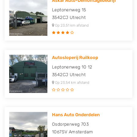
Askar Auto-Demontagebedrijf
Leptonenweg 15
3542CJ
Utrecht
Op 23,51 km afstand
Autosloperij Ruilkoop
Leptonenweg 10 12
3542CJ
Utrecht
Op 23,54 km afstand
Hans Auto Onderdelen
Osdorperweg 703
1067SV
Amsterdam