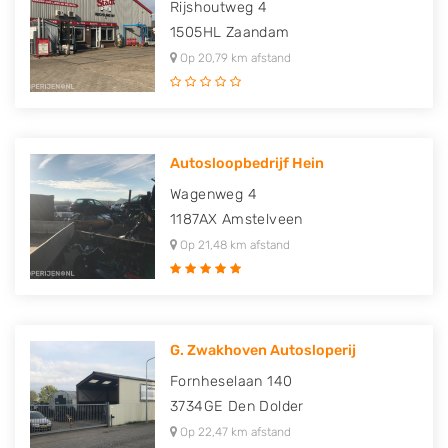
Rijshoutweg 4
1505HL
Zaandam
Op 20,79 km afstand
Autosloopbedrijf Hein
Wagenweg 4
1187AX
Amstelveen
Op 21,48 km afstand
G. Zwakhoven Autosloperij
Fornheselaan 140
3734GE
Den Dolder
Op 22,47 km afstand