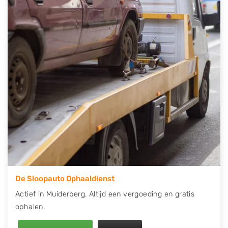
telefonisch contact op of maak een terugbelafspraak.
Wilt u direct een tweedehands auto onderdelen
offerte aanvragen? Dat kan via de Onderdelenlijn! Vul
uw kenteken in en druk op verzenden.
Wij kunnen u helpen met de inkoop van auto's van
eigenlijk alle merken, zoals Alfa Romeo, Audi, BMW,
Chevrolet, Citroën, Dacia, Fiat, Ford, Honda, Hyundai,
Kia, Mazda, Mercedes Benz, Mitsubishi, Nissan, Opel,
Peugeot, Porsche, Renault, Seat, Skoda, Suzuki, Tesla,
Toyota, Volkswagen en Volvo.
De Sloopauto Ophaaldienst
Actief in Muiderberg. Altijd een vergoeding en gratis
ophalen.