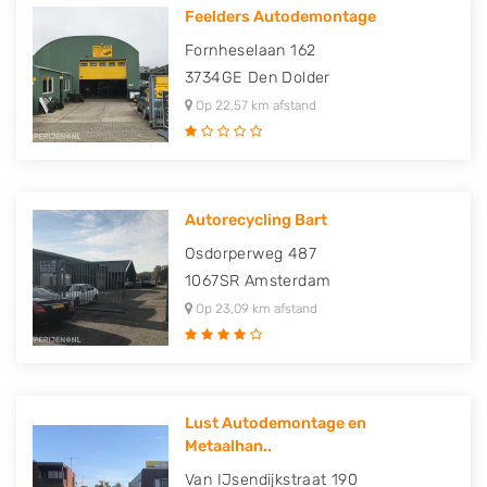
Feelders Autodemontage
Fornheselaan 162
3734GE
Den Dolder
Op 22,57 km afstand
Autorecycling Bart
Osdorperweg 487
1067SR
Amsterdam
Op 23,09 km afstand
Lust Autodemontage en
Metaalhan..
Van IJsendijkstraat 190