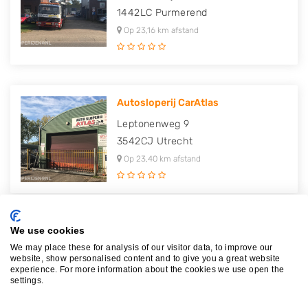
1442LC
Purmerend
Op 23,16 km afstand
Autosloperij CarAtlas
Leptonenweg 9
3542CJ
Utrecht
Op 23,40 km afstand
We use cookies
ADB Lage Weide B.V.
We may place these for analysis of our visitor data, to improve our
Leptonenweg 1 3
website, show personalised content and to give you a great website
3542CJ
Utrecht
experience. For more information about the cookies we use open the
settings.
Op 23,40 km afstand