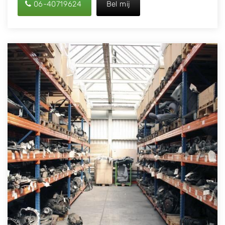
06-40719624
Bel mij