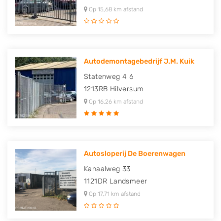
Op 15,68 km afstand
Autodemontagebedrijf J.M. Kuik
Statenweg 4 6
1213RB
Hilversum
Op 16,26 km afstand
Autosloperij De Boerenwagen
Kanaalweg 33
1121DR
Landsmeer
Op 17,71 km afstand