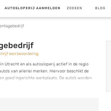
AUTOSLOPERIJ AANMELDEN
ZOEKEN
BLOG
ntagebedrijf
ebedrijf
hrijf een beoordeling
 Utrecht en als autosloperij actief in de regio
uto’s van allerlei merken. Hiervoor beschikt de
en goed ingerichte werkplaats. De auto’s worden
de ARN (Auto Recycling Nederland) zijn opgesteld.
atie en zorgt er zo voor dat onderdelen en
k kunnen worden hergebruikt. De onderneming koopt
 afgeven van vrijwaringsbewijzen. De auto’s worden