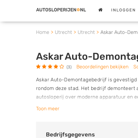
INLOGGEN
Home
Utrecht
Utrecht
Askar Auto-Demo
Askar Auto-Demontag
Beoordelingen bekijken
Sc
(3)
Askar Auto-Demontagebedrijf is gevestigd in
rondom deze stad. Het bedrijf demonteert a
autosloperij over moderne apparatuur en e
gedemonteerd volgens richtlijnen die door 
Toon meer
Het bedrijf is aangesloten bij deze organis
materialen van sloopauto’s zoveel mogelij
schadevoertuigen in en is bevoegd tot het
Bedrijfsgegevens