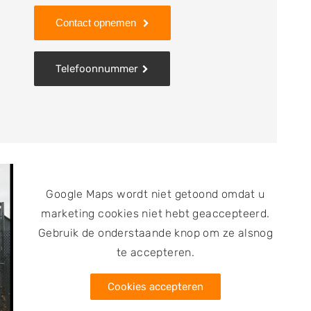
rvolgens worden ze in de werkplaats gedemonteerd.
Contact opnemen
auto afgehaald. Ze worden gecontroleerd en kunnen
cht. Alle materialen die niet door het bedrijf
elijk klaargemaakt voor recycling. Je kunt bij
Telefoonnummer
het kopen van gebruikte auto onderdelen, het
n, reparatie, onderhoud en voor het verkopen van
Google Maps wordt niet getoond omdat u
marketing cookies niet hebt geaccepteerd.
Gebruik de onderstaande knop om ze alsnog
te accepteren.
Cookies accepteren