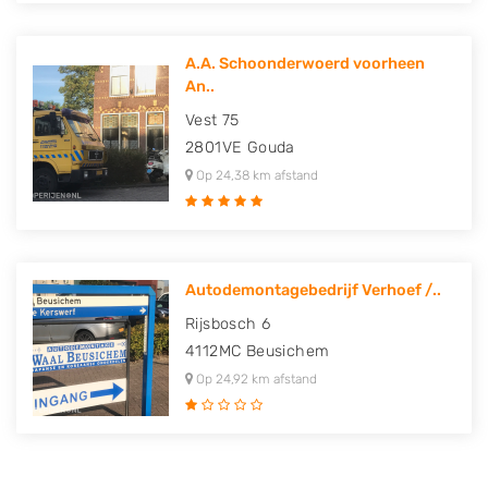
A.A. Schoonderwoerd voorheen
An..
Vest 75
2801VE
Gouda
Op 24,38 km afstand
Autodemontagebedrijf Verhoef /..
Rijsbosch 6
4112MC
Beusichem
Op 24,92 km afstand