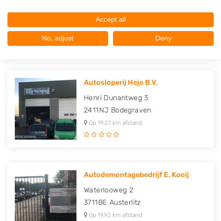
Industrieweg 16 A
3762EK
Soest
Accept all
Op 18,77 km afstand
No, adjust
Deny
Autosloperij Hejo B.V.
Henri Dunantweg 3
2411NJ
Bodegraven
Op 19,27 km afstand
Autodemontagebedrijf E. Kooij
Waterlooweg 2
3711BE
Austerlitz
Op 19,92 km afstand