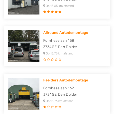
Op 15,65 km afstand
Allround Autodemontage
Fornheselaan 158
3734GE
Den Dolder
Op 15,76 km afstand
Feelders Autodemontage
Fornheselaan 162
3734GE
Den Dolder
Op 15,76 km afstand