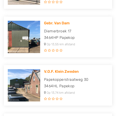
Gebr. Van Dam
Diemerbroek 17
3464HP
Papekop
Op 13,55 km afstand
V.O.F. Klein Zweden
Papekopperstraatweg 30
3464HL
Papekop
Op 13,74 km afstand