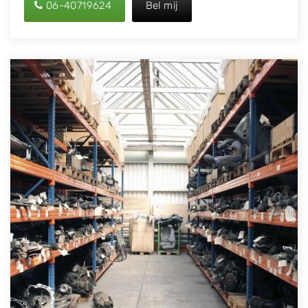
06-40719624
Bel mij