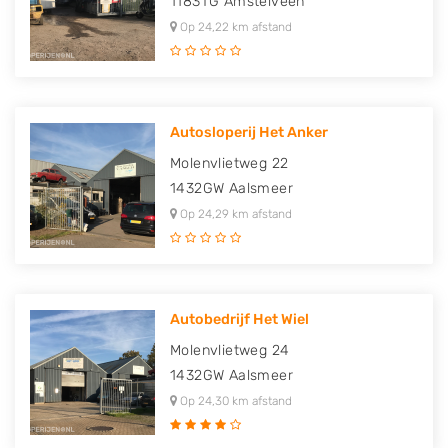
1183TG
Amstelveen
Op 24,22 km afstand
Autosloperij Het Anker
Molenvlietweg 22
1432GW
Aalsmeer
Op 24,29 km afstand
Autobedrijf Het Wiel
Molenvlietweg 24
1432GW
Aalsmeer
Op 24,30 km afstand