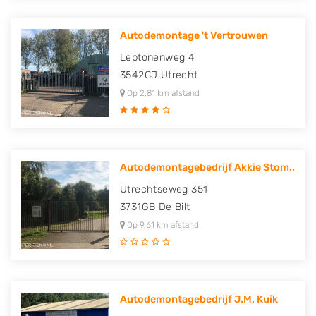
Autodemontage 't Vertrouwen
Leptonenweg 4
3542CJ
Utrecht
Op 2,81 km afstand
Autodemontagebedrijf Akkie Stom..
Utrechtseweg 351
3731GB
De Bilt
Op 9,61 km afstand
Autodemontagebedrijf J.M. Kuik