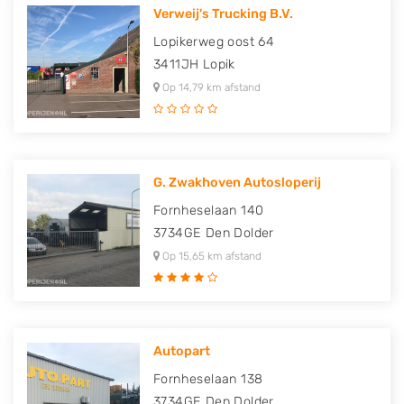
Verweij's Trucking B.V.
Lopikerweg oost 64
3411JH
Lopik
Op 14,79 km afstand
G. Zwakhoven Autosloperij
Fornheselaan 140
3734GE
Den Dolder
Op 15,65 km afstand
Autopart
Fornheselaan 138
3734GE
Den Dolder