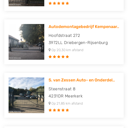
Autodemontagebedrijf Kempenaar..
Hoofdstraat 272
3972LL
Driebergen-Rijsenburg
Op 20,30 km afstand
S. van Zessen Auto- en Onderdel..
Steenstraat 8
4231DR
Meerkerk
Op 21,85 km afstand