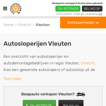
Sloopauto verkopen? Gratis laten ophalen!
06-40719624
BEL MIJ OP
Gratis ophalen - Altijd een vergoeding
[Ad]
Werkzaamheden
Home
Utrecht
Vleuten
Autosloperijen Vleuten
Een overzicht van autosloperijen en
autodemontagebedrijven in regio Vleuten,
Utrecht
.
Kies een gewenste autosloperij of autosloop uit de
lijst die gespecialiseerd is in de verkoop van
Toon meer
gebruikte, tweedehands en sloopauto onderdelen of in
de inkoop van sloopauto's, schadeauto's en
Sloopauto verkopen Vleuten?
tweedehands auto's (ook zonder apk keuring). Wilt u
uw auto, camper, vrachtwagen, motor of brommobiel
06-40719624
Bel mij op