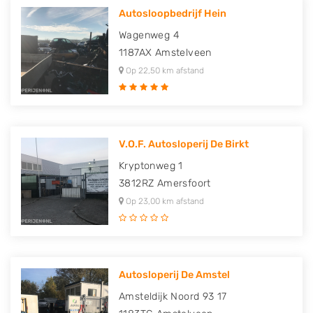
Autosloopbedrijf Hein
Wagenweg 4
1187AX
Amstelveen
Op 22,50 km afstand
V.O.F. Autosloperij De Birkt
Kryptonweg 1
3812RZ
Amersfoort
Op 23,00 km afstand
Autosloperij De Amstel
Amsteldijk Noord 93 17