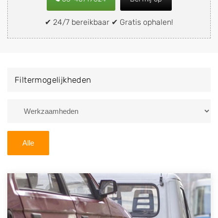
snel en eenvoudig verkopen aan een
demontagebedrijf in de buurt, deze zelf wegbrengen
✔ 24/7 bereikbaar ✔ Gratis ophalen!
naar de sloop of deze liever laten ophalen op een
locatie naar keuze? Kies dan voor een
autodemontagebedrijf of autosloperij in de omgeving
van Vleuten en ontvang een vergoeding voor uw oude
Filtermogelijkheden
of kapotte auto.
Zoekt u liever naar een sloperij in een andere plaats of
regio? U vindt hier alle bedrijven in
Utrecht
. U kunt
ook
zoeken
naar een sloop met behulp van uw
Alle
postcode.
U kunt er ook voor kiezen om direct uw sloopauto te
verkopen en op te laten halen door de Sloopauto
Ophaaldienst van Autosloperijen.nl. Wij kunnen uw
auto gratis ophalen in Vleuten
. Neem telefonisch