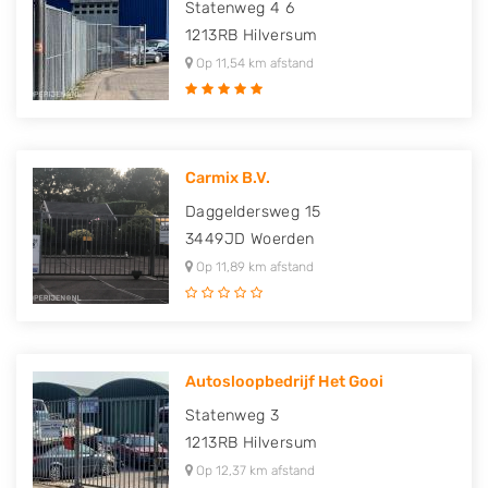
Statenweg 4 6
1213RB
Hilversum
Op 11,54 km afstand
Carmix B.V.
Daggeldersweg 15
3449JD
Woerden
Op 11,89 km afstand
Autosloopbedrijf Het Gooi
Statenweg 3
1213RB
Hilversum
Op 12,37 km afstand