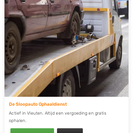
contact op of maak een terugbelafspraak. Wilt u
direct een tweedehands auto onderdelen offerte
aanvragen? Dat kan via de Onderdelenlijn! Vul uw
kenteken in en druk op verzenden.
Wij kunnen u helpen met de inkoop van auto's van
eigenlijk alle merken, zoals Alfa Romeo, Audi, BMW,
Chevrolet, Citroën, Dacia, Fiat, Ford, Honda, Hyundai,
Kia, Mazda, Mercedes Benz, Mitsubishi, Nissan, Opel,
Peugeot, Porsche, Renault, Seat, Skoda, Suzuki, Tesla,
Toyota, Volkswagen en Volvo.
De Sloopauto Ophaaldienst
Actief in Vleuten. Altijd een vergoeding en gratis
ophalen.