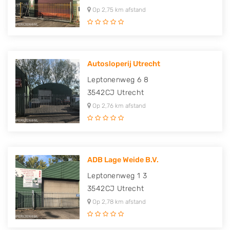
Op 2,75 km afstand
Autosloperij Utrecht
Leptonenweg 6 8
3542CJ
Utrecht
Op 2,76 km afstand
ADB Lage Weide B.V.
Leptonenweg 1 3
3542CJ
Utrecht
Op 2,78 km afstand