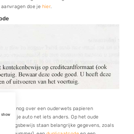
e aanvragen doe je
hier
.
code
jt
beschik je nog over een ouderwets papieren
, show
n van je auto net iets anders. Op het oude
e
hrijvingsbewijs staan belangrijke gegevens, zoals
 chassisnummer), een
duplicaatcode
en een