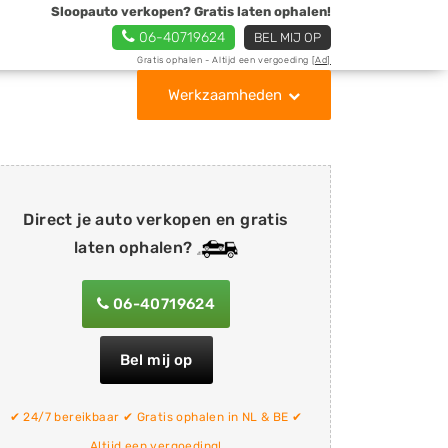
Sloopauto verkopen? Gratis laten ophalen!
06-40719624
BEL MIJ OP
Gratis ophalen - Altijd een vergoeding
[Ad]
Werkzaamheden
Direct je auto verkopen en gratis
laten ophalen?
06-40719624
Bel mij op
✔ 24/7 bereikbaar ✔ Gratis ophalen in NL & BE ✔
Altijd een vergoeding!