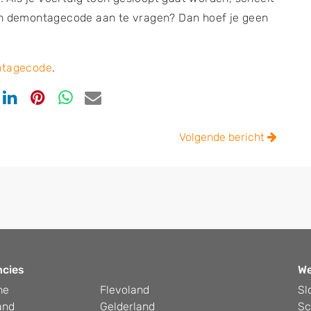
en demontagecode aan te vragen? Dan hoef je geen
ntagecode
.
en
Delen
Delen
Delen
Delen
via
via
via
via
ook
tter
Linkedin
Pinterest
Whatsapp
email
Volgende bericht
ncies
W
he
Flevoland
Sl
and
Gelderland
Sc