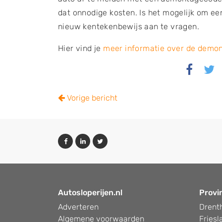
dat onnodige kosten. Is het mogelijk om e
nieuw kentekenbewijs aan te vragen.
Hier vind je
meer informatie over de demo
Delen
Del
via
via
Faceb
Twi
Vorige bericht
Autosloperijen.nl
Provi
Adverteren
Drent
Algemene voorwaarden
Friesl