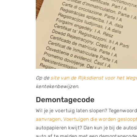
Op de
site van de Rijksdienst voor het We
kentekenbewijzen.
Demontagecode
Wil je je voertuig laten slopen? Tegenwoord
aanvragen
.
Voertuigen die worden gesloop
autopapieren kwijt? Dan kun je bij de auto
auto af te melden met een demontagecode. 