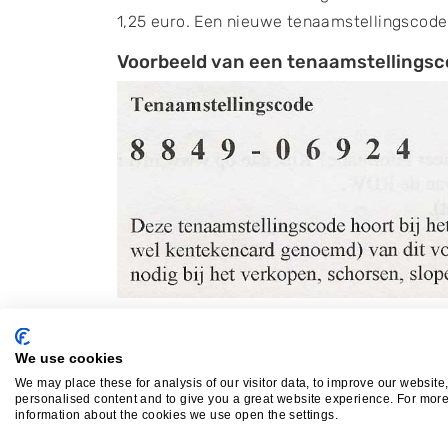
1,25 euro. Een nieuwe tenaamstellingscod
Voorbeeld van een tenaamstellings
Papieren kentekenbewijs kwi
We use cookies
Heb je je auto al langere tijd in bezit en 
We may place these for analysis of our visitor data, to improve our website
kentekenbewijs? Dan werkt het overschrijve
personalised content and to give you a great website experience. For mor
information about the cookies we use open the settings.
kentekenbewijs en het bijbehorende oversc
de
meldcode
(de laatste 4 cijfers van het