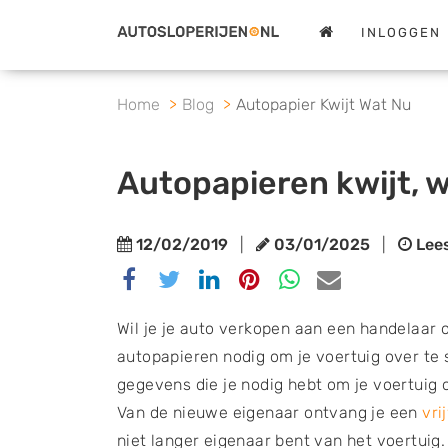
INLOGGEN
Home
Blog
Autopapier Kwijt Wat Nu
Autopapieren kwijt, 
12/02/2019
|
03/01/2025
|
Lees
Delen
Delen
Delen
Delen
Delen
Delen
via
via
via
via
via
via
Facebook
Twitter
Linkedin
Pinterest
Whatsapp
email
Wil je je auto verkopen aan een handelaar o
autopapieren nodig om je voertuig over te 
gegevens die je nodig hebt om je voertuig 
Van de nieuwe eigenaar ontvang je een
vri
niet langer eigenaar bent van het voertuig.