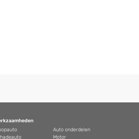
erkzaamheden
oopauto
Auto onderdelen
hadeauto
Motor