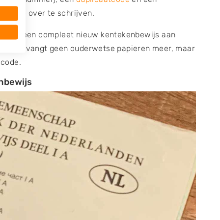
en auto over te schrijven.
 zal je een compleet nieuw kentekenbewijs aan
n. Je ontvangt geen ouderwetse papieren meer, maar
scode.
nbewijs