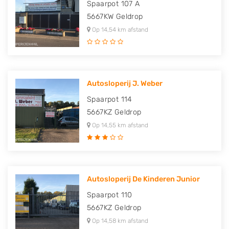
Spaarpot 107 A
5667KW
Geldrop
Op 14,54 km afstand
Autosloperij J. Weber
Spaarpot 114
5667KZ
Geldrop
Op 14,55 km afstand
Autosloperij De Kinderen Junior
Spaarpot 110
5667KZ
Geldrop
Op 14,58 km afstand