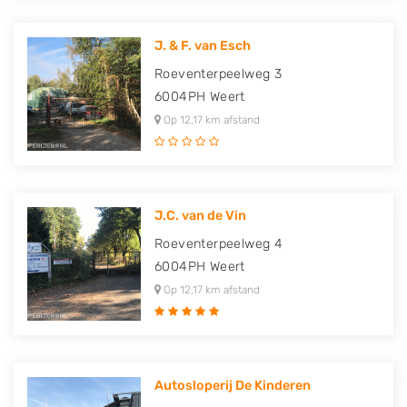
J. & F. van Esch
Roeventerpeelweg 3
6004PH
Weert
Op 12,17 km afstand
J.C. van de Vin
Roeventerpeelweg 4
6004PH
Weert
Op 12,17 km afstand
Autosloperij De Kinderen