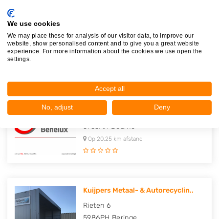
Keijzer Autodemontage
Kanaaldijk Z.W. 1
We use cookies
5706LD
Helmond
We may place these for analysis of our visitor data, to improve our
website, show personalised content and to give you a great website
Op 17,77 km afstand
experience. For more information about the cookies we use open the
settings.
Accept all
Katalysator Recycling Benelux
No, adjust
Deny
Fabriekstraat 40
5753AH
Deurne
Op 20,25 km afstand
Kuijpers Metaal- & Autorecyclin..
Rieten 6
5986PH
Beringe