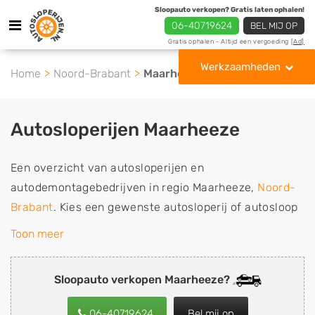
Sloopauto verkopen? Gratis laten ophalen!
06-40719624
BEL MIJ OP
Gratis ophalen - Altijd een vergoeding
[Ad]
Werkzaamheden
Home
Noord-Brabant
Maarheeze
Autosloperijen Maarheeze
Een overzicht van autosloperijen en
autodemontagebedrijven in regio Maarheeze,
Noord-
Brabant
. Kies een gewenste autosloperij of autosloop
uit de lijst die gespecialiseerd is in de verkoop van
Toon meer
gebruikte, tweedehands en sloopauto onderdelen of in
de inkoop van sloopauto's, schadeauto's en
Sloopauto verkopen Maarheeze?
tweedehands auto's (ook zonder apk keuring). Wilt u
uw auto, camper, vrachtwagen, motor of brommobiel
06-40719624
Bel mij op