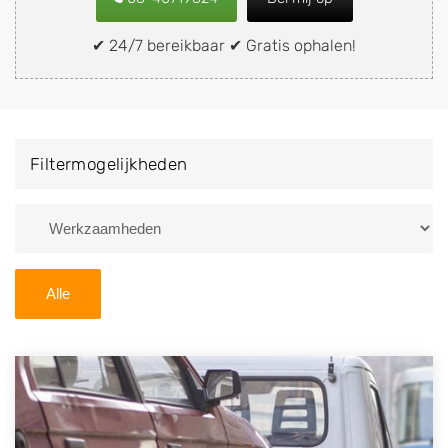
snel en eenvoudig verkopen aan een
demontagebedrijf in de buurt, deze zelf wegbrengen
✔ 24/7 bereikbaar ✔ Gratis ophalen!
naar de sloop of deze liever laten ophalen op een
locatie naar keuze? Kies dan voor een
autodemontagebedrijf of autosloperij in de omgeving
van Maarheeze en ontvang een vergoeding voor uw
Filtermogelijkheden
oude of kapotte auto.
Zoekt u liever naar een sloperij in een andere plaats of
regio? U vindt hier alle bedrijven in
Noord-Brabant
. U
kunt ook
zoeken
naar een sloop met behulp van uw
Alle
postcode.
U kunt er ook voor kiezen om direct uw sloopauto te
verkopen en op te laten halen door de Sloopauto
Ophaaldienst van Autosloperijen.nl. Wij kunnen uw
auto gratis ophalen in Maarheeze
. Neem telefonisch