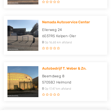
Nemada Autoservice Center
Ellerweg 24
6037RS
Kelpen-Oler
Op 16,65 km afstand
Autobedrijf T. Weber & Zn.
Beemdweg 8
5705BJ
Helmond
Op 17,47 km afstand