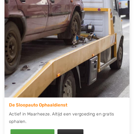
contact op of maak een terugbelafspraak. Wilt u
direct een tweedehands auto onderdelen offerte
aanvragen? Dat kan via de Onderdelenlijn! Vul uw
kenteken in en druk op verzenden.
Wij kunnen u helpen met de inkoop van auto's van
eigenlijk alle merken, zoals Alfa Romeo, Audi, BMW,
Chevrolet, Citroën, Dacia, Fiat, Ford, Honda, Hyundai,
Kia, Mazda, Mercedes Benz, Mitsubishi, Nissan, Opel,
Peugeot, Porsche, Renault, Seat, Skoda, Suzuki, Tesla,
Toyota, Volkswagen en Volvo.
De Sloopauto Ophaaldienst
Actief in Maarheeze. Altijd een vergoeding en gratis
ophalen.