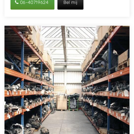
06-40719624
Bel mij