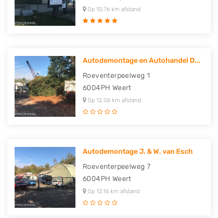
Op 10,76 km afstand
Autodemontage en Autohandel D...
Roeventerpeelweg 1
6004PH
Weert
Op 12,06 km afstand
Autodemontage J. & W. van Esch
Roeventerpeelweg 7
6004PH
Weert
Op 12,16 km afstand