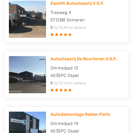
Zanetti Autosloperij V.O.F.
Trasweg 4
5712BB
Someren
Op 10,39 km afstand
Autosloperij De Boortoren V.O.F..
Ommelpad 12
6035PC
Ospel
Op 10,70 km afstand
Autodemontage Relder Parts
Ommelpad 14
6035PC
Ospel