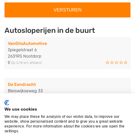
Autosloperijen in de buurt
VanGilsAutomotive
Spiegelstraat 6
2631RS Nootdorp
Op 0,14 km afstand
De Eendracht
Bleiswijkseweg 33
2712PA Zoetermeer
Op 6,30 km afstand
We use cookies
We may place these for analysis of our visitor data, to improve our
website, show personalised content and to give you a great website
Autobedrijf De Schenk B.V.
experience. For more information about the cookies we use open the
settings.
Lekstraat 162