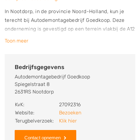
In Nootdorp, in de provincie Noord-Holland, kun je
terecht bij Autodemontagebedrijf Goedkoop. Deze
onderneming is gevestigd op een terrein vlakbij de A12
en is actief in de regio’s Den Haag, Rotterdam, Delft,
Toon meer
Pijnacker-Nootdorp, Zoetermeer, Rijswijk,
Leidschendam en Westland. Je kunt bij
Autodemontagebedrijf Goedkoop terecht voor het
Bedrijfsgegevens
kopen van gebruikte auto onderdelen en voor de
Autodemontagebedrijf Goedkoop
verkoop van een schadeauto of sloopauto. Als je een
Spiegelstraat 8
auto aan het bedrijf verkoopt, dan wordt deze meestal
2631RS Nootdorp
gebruikt voor de onderdelen. Je ontvangt van
KvK:
27092316
Autodemontagebedrijf Goedkoop een
Website:
Bezoeken
vrijwaringsbewijs, waarmee kan worden getoond dat
Terugbelverzoek:
Klik hier
jij niet langer de eigenaar van de auto bent. Het
bedrijf beschikt over een eigen ophaaldienst waarmee
Contact opnemen