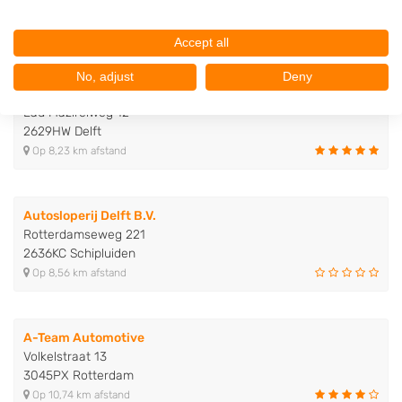
2515VZ Den Haag
Op 6,63 km afstand
Accept all
No, adjust
Deny
Autodemontage De Schie
Lau Mazirelweg 12
2629HW Delft
Op 8,23 km afstand
Autosloperij Delft B.V.
Rotterdamseweg 221
2636KC Schipluiden
Op 8,56 km afstand
A-Team Automotive
Volkelstraat 13
3045PX Rotterdam
Op 10,74 km afstand