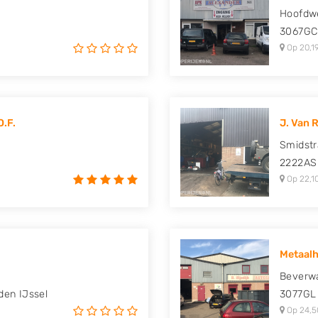
Hoofdw
3067GC
Op 20,1
O.F.
J. Van R
Smidstr
2222AS
Op 22,1
Metaalha
Beverw
den IJssel
3077GL
Op 24,5