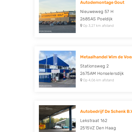
Autodemontage Gout
Honda, Hyundai, Kia, Mazda, Mercedes Benz,
Nieuweweg 57 H
Peugeot, Porsche, Renault, Seat, Skoda, Suz
2685AS
Poeldijk
Volkswagen en Volvo.
Op 3,27 km afstand
Metaalhandel Wim de Voeg
Stationsweg 2
2675AM
Honselersdijk
Op 4,06 km afstand
Autobedrijf De Schenk B.
Lekstraat 162
2515VZ
Den Haag