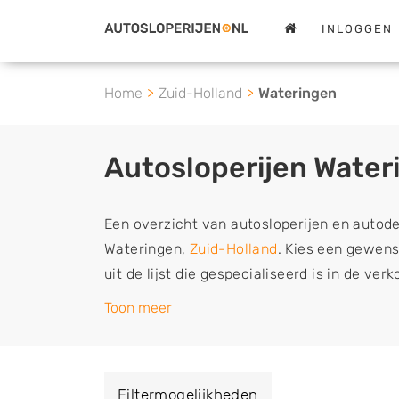
INLOGGEN
Home
Zuid-Holland
Wateringen
Autosloperijen Water
Een overzicht van autosloperijen en autod
Wateringen,
Zuid-Holland
. Kies een gewens
uit de lijst die gespecialiseerd is in de ver
tweedehands en sloopauto onderdelen of in
Toon meer
schadeauto's en tweedehands auto's (ook zo
auto, camper, vrachtwagen, motor of brom
verkopen aan een demontagebedrijf in de 
Filtermogelijkheden
naar de sloop of deze liever laten ophalen 