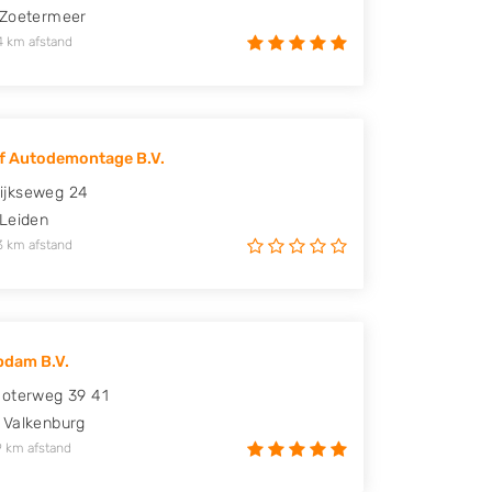
Zoetermeer
4 km afstand
f Autodemontage B.V.
jkseweg 24
Leiden
3 km afstand
pdam B.V.
oterweg 39 41
Valkenburg
9 km afstand