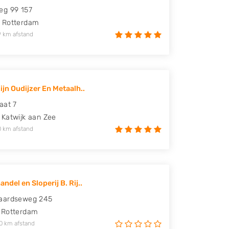
eg 99 157
Rotterdam
9 km afstand
ijn Oudijzer En Metaalh..
aat 7
Katwijk aan Zee
0 km afstand
ndel en Sloperij B. Rij..
aardseweg 245
Rotterdam
0 km afstand