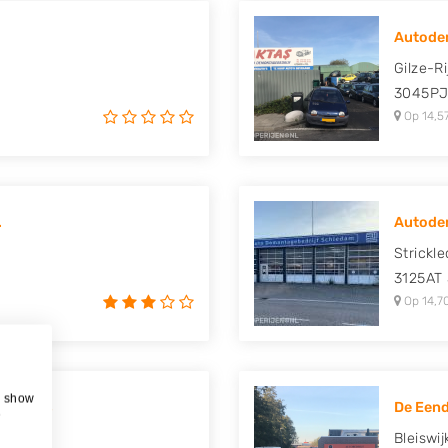
Autode
Gilze-R
3045P
Op 14,5
.
Autodem
Strickl
3125AT
Op 14,7
, show
B. Baris
De Een
e
Bleiswi