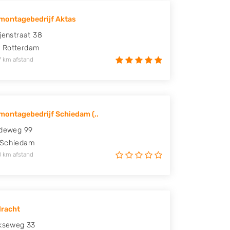
montagebedrijf Aktas
ijenstraat 38
J
Rotterdam
7 km afstand
ontagebedrijf Schiedam (..
edeweg 99
Schiedam
0 km afstand
dracht
jkseweg 33