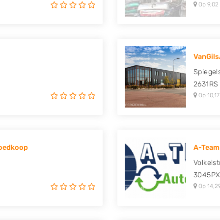
Op 9,02
VanGil
Spiegel
2631RS
Op 10,17
Goedkoop
A-Team
Volkelst
3045P
Op 14,2