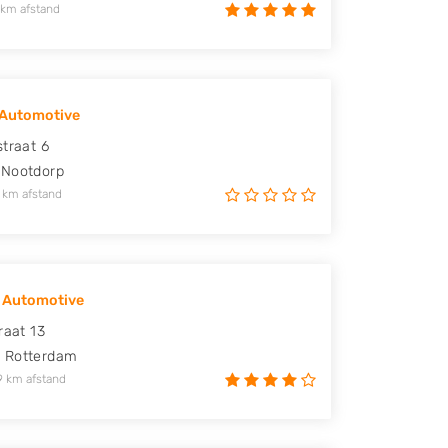
 km afstand
sAutomotive
straat 6
Nootdorp
 km afstand
 Automotive
raat 13
X
Rotterdam
9 km afstand