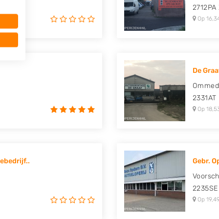
2712PA
Op 16,3
De Graa
Ommedi
2331AT
Op 18,5
bedrijf..
Gebr. O
Voorsch
2235SE
Op 19,4