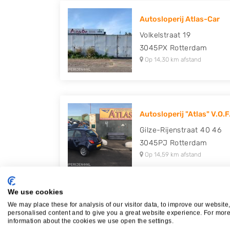
Autosloperij Atlas-Car
Volkelstraat 19
3045PX
Rotterdam
Op 14,30 km afstand
Autosloperij "Atlas" V.O.F
Gilze-Rijenstraat 40 46
3045PJ
Rotterdam
Op 14,59 km afstand
We use cookies
We may place these for analysis of our visitor data, to improve our website
Autodemontagebedrijf D.
personalised content and to give you a great website experience. For mor
information about the cookies we use open the settings.
Van Cleeffstraat 1