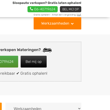
Sloopauto verkopen? Gratis laten ophalen!
06-40719624
BEL MIJ OP
Gratis ophalen - Altijd een vergoeding
[Ad]
Werkzaamheden
verkopen Wateringen?
0719624
Bel mij op
reikbaar ✔ Gratis ophalen!