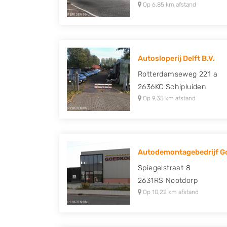
Op 6,85 km afstand
Autosloperij Delft B.V.
Rotterdamseweg 221 a
2636KC
Schipluiden
Op 9,35 km afstand
Autodemontagebedrijf 
Spiegelstraat 8
2631RS
Nootdorp
Op 10,22 km afstand