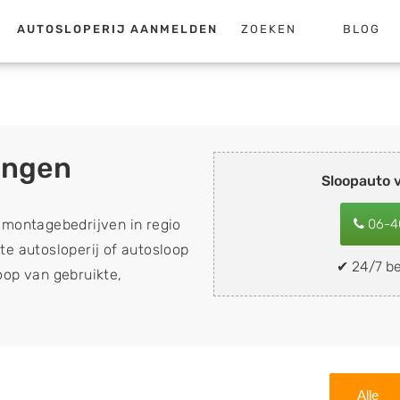
AUTOSLOPERIJ AANMELDEN
ZOEKEN
BLOG
ingen
Sloopauto 
emontagebedrijven in regio
06-4
te autosloperij of autosloop
✔ 24/7 be
koop van gebruikte,
 de inkoop van sloopauto's,
nder apk keuring). Wilt u uw
mobiel snel en eenvoudig
buurt, deze zelf wegbrengen
Alle
op een locatie naar keuze?