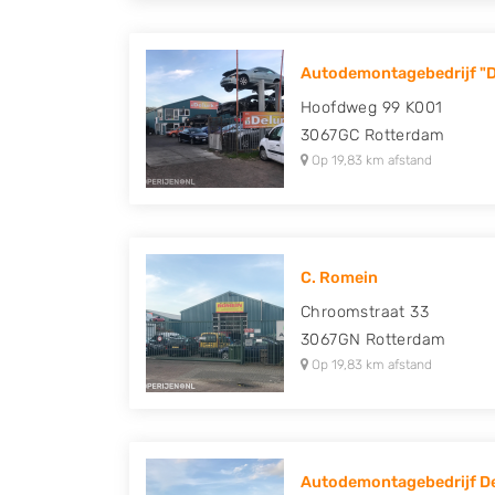
Autodemontagebedrijf "D
Hoofdweg 99 K001
3067GC
Rotterdam
Op 19,83 km afstand
C. Romein
Chroomstraat 33
3067GN
Rotterdam
Op 19,83 km afstand
Autodemontagebedrijf De