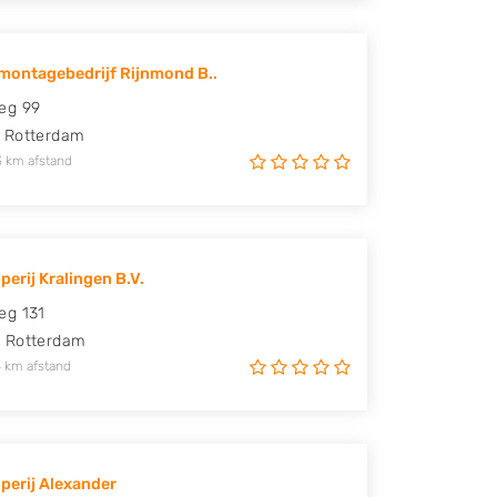
ontagebedrijf Rijnmond B..
eg 99
Rotterdam
3 km afstand
perij Kralingen B.V.
eg 131
D
Rotterdam
 km afstand
perij Alexander