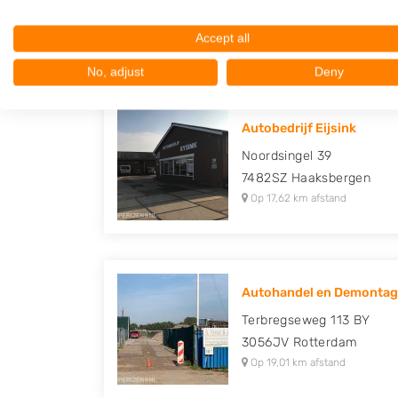
3113AK
Schiedam
Op 15,52 km afstand
Accept all
No, adjust
Deny
Autobedrijf Eijsink
Noordsingel 39
7482SZ
Haaksbergen
Op 17,62 km afstand
Autohandel en Demontage
Terbregseweg 113 BY
3056JV
Rotterdam
Op 19,01 km afstand