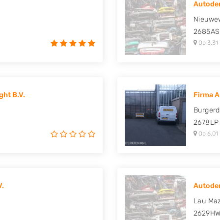
Autodem
 Mitsubishi, Nissan, Opel,
Nieuwe
uki, Tesla, Toyota,
2685AS
Op 3,31
ht B.V.
Firma A
Burgerd
2678LP
Op 6,01
V.
Autode
Lau Maz
2629H