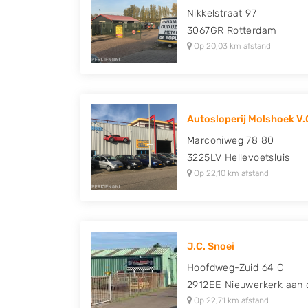
Nikkelstraat 97
3067GR
Rotterdam
Op 20,03 km afstand
Autosloperij Molshoek V.
Marconiweg 78 80
3225LV
Hellevoetsluis
Op 22,10 km afstand
J.C. Snoei
Hoofdweg-Zuid 64 C
2912EE
Nieuwerkerk aan 
Op 22,71 km afstand