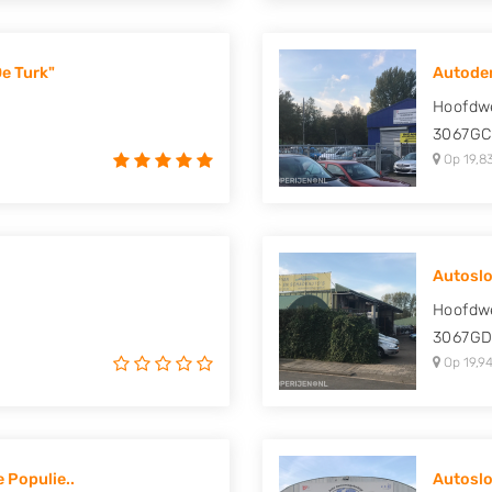
e Turk"
Autodem
Hoofdw
3067GC
Op 19,8
Autoslo
Hoofdw
3067G
Op 19,94
 Populie..
Autoslo