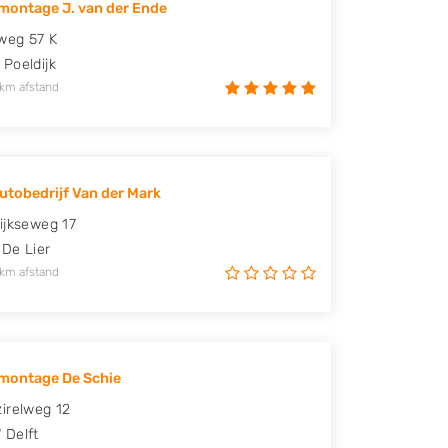
ontage J. van der Ende
weg 57 K
Poeldijk
 km afstand
utobedrijf Van der Mark
ijkseweg 17
De Lier
 km afstand
montage De Schie
irelweg 12
W
Delft