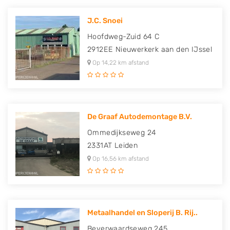
J.C. Snoei
Hoofdweg-Zuid 64 C
2912EE
Nieuwerkerk aan den IJssel
Op 14,22 km afstand
De Graaf Autodemontage B.V.
Ommedijkseweg 24
2331AT
Leiden
Op 16,56 km afstand
Metaalhandel en Sloperij B. Rij..
Beverwaardseweg 245