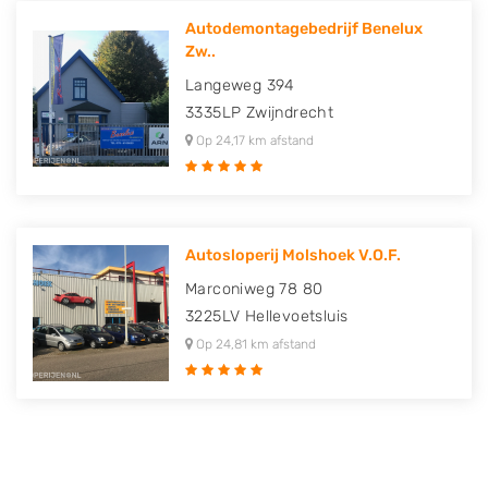
Autodemontagebedrijf Benelux
Zw..
Langeweg 394
3335LP
Zwijndrecht
Op 24,17 km afstand
Autosloperij Molshoek V.O.F.
Marconiweg 78 80
3225LV
Hellevoetsluis
Op 24,81 km afstand