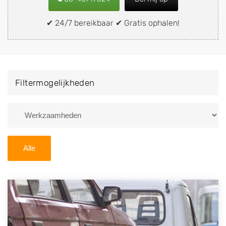
snel en eenvoudig verkopen aan een
demontagebedrijf in de buurt, deze zelf wegbrengen
✔ 24/7 bereikbaar ✔ Gratis ophalen!
naar de sloop of deze liever laten ophalen op een
locatie naar keuze? Kies dan voor een
autodemontagebedrijf of autosloperij in de omgeving
van Delfgauw en ontvang een vergoeding voor uw
Filtermogelijkheden
oude of kapotte auto.
Zoekt u liever naar een sloperij in een andere plaats of
regio? U vindt hier alle bedrijven in
Zuid-Holland
. U
kunt ook
zoeken
naar een sloop met behulp van uw
Alle
postcode.
U kunt er ook voor kiezen om direct uw sloopauto te
verkopen en op te laten halen door de Sloopauto
Ophaaldienst van Autosloperijen.nl. Wij kunnen uw
auto gratis ophalen in Delfgauw
. Neem telefonisch