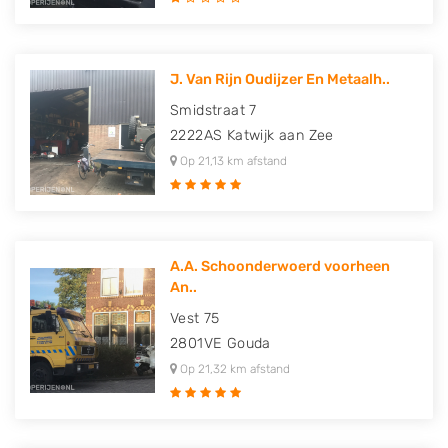
J. Van Rijn Oudijzer En Metaalh..
Smidstraat 7
2222AS
Katwijk aan Zee
Op 21,13 km afstand
A.A. Schoonderwoerd voorheen
An..
Vest 75
2801VE
Gouda
Op 21,32 km afstand