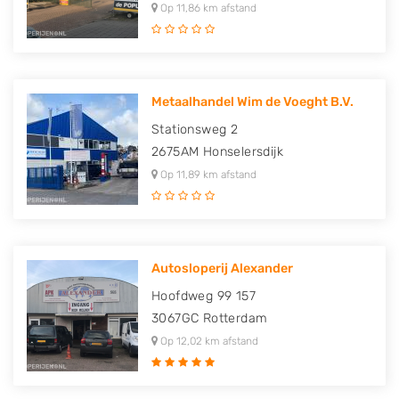
Op 11,86 km afstand
Metaalhandel Wim de Voeght B.V.
Stationsweg 2
2675AM
Honselersdijk
Op 11,89 km afstand
Autosloperij Alexander
Hoofdweg 99 157
3067GC
Rotterdam
Op 12,02 km afstand