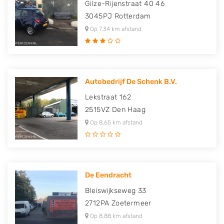
Gilze-Rijenstraat 40 46
3045PJ
Rotterdam
Op 7,34 km afstand
Autobedrijf De Schenk B.V.
Lekstraat 162
2515VZ
Den Haag
Op 8,65 km afstand
De Eendracht
Bleiswijkseweg 33
2712PA
Zoetermeer
Op 8,88 km afstand