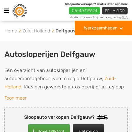
Sloopauto verkopen? Gratis laten ophalen!
06-40719624
BEL MIJ OP
Gratis ophalen - Altijd een vergoeding
[Ad]
Werkzaamheden
Home
Zuid-Holland
Delfgauw
Autosloperijen Delfgauw
Een overzicht van autosloperijen en
autodemontagebedrijven in regio Delfgauw,
Zuid-
Holland
. Kies een gewenste autosloperij of autosloop
uit de lijst die gespecialiseerd is in de verkoop van
Toon meer
gebruikte, tweedehands en sloopauto onderdelen of in
de inkoop van sloopauto's, schadeauto's en
Sloopauto verkopen Delfgauw?
tweedehands auto's (ook zonder apk keuring). Wilt u
uw auto, camper, vrachtwagen, motor of brommobiel
06-40719624
Bel mij op