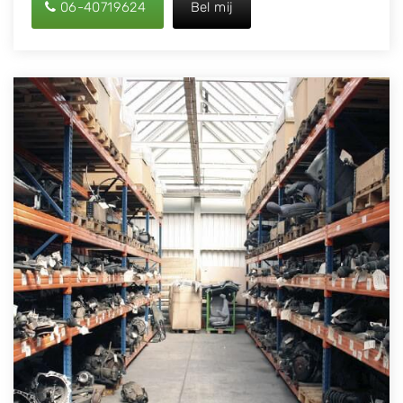
06-40719624
Bel mij