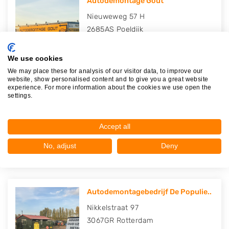
Autodemontage Gout
Nieuweweg 57 H
2685AS
Poeldijk
Op 11,82 km afstand
We use cookies
We may place these for analysis of our visitor data, to improve our
website, show personalised content and to give you a great website
experience. For more information about the cookies we use open the
settings.
Autodemontage J. van der Ende
Nieuweweg 57 K
2685AS
Poeldijk
Accept all
Op 11,86 km afstand
No, adjust
Deny
Autodemontagebedrijf De Populie..
Nikkelstraat 97
3067GR
Rotterdam