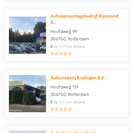
Autodemontagebedrijf Rijnmond
B..
Hoofdweg 99
3067GC
Rotterdam
Op 11,71 km afstand
Autosloperij Kralingen B.V.
Hoofdweg 131
3067GD
Rotterdam
Op 11,77 km afstand