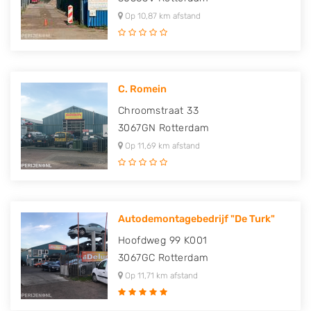
Op 10,87 km afstand
C. Romein
Chroomstraat 33
3067GN
Rotterdam
Op 11,69 km afstand
Autodemontagebedrijf "De Turk"
Hoofdweg 99 K001
3067GC
Rotterdam
Op 11,71 km afstand