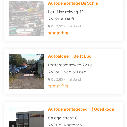
Autodemontage De Schie
Lau Mazirelweg 12
2629HW
Delft
Op 3,52 km afstand
Autosloperij Delft B.V.
Rotterdamseweg 221 a
2636KC
Schipluiden
Op 3,85 km afstand
Autodemontagebedrijf Goedkoop
Spiegelstraat 8
2631RS
Nootdorp