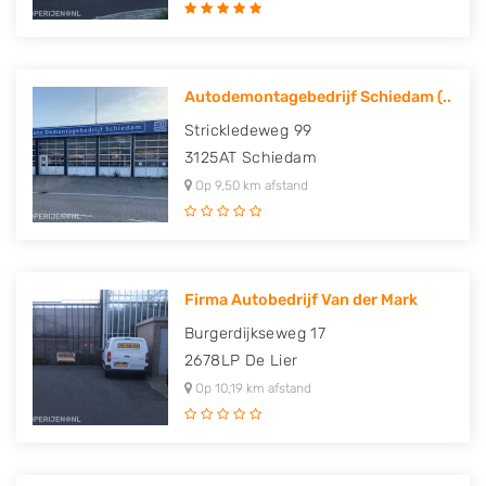
Autodemontagebedrijf Schiedam (..
Strickledeweg 99
3125AT
Schiedam
Op 9,50 km afstand
Firma Autobedrijf Van der Mark
Burgerdijkseweg 17
2678LP
De Lier
Op 10,19 km afstand