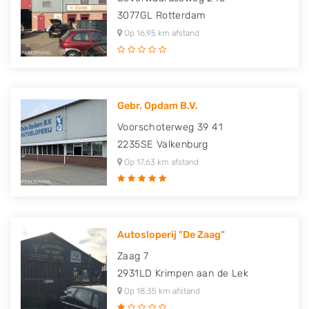
3077GL
Rotterdam
Op 16,95 km afstand
Gebr. Opdam B.V.
Voorschoterweg 39 41
2235SE
Valkenburg
Op 17,63 km afstand
Autosloperij "De Zaag"
Zaag 7
2931LD
Krimpen aan de Lek
Op 18,35 km afstand