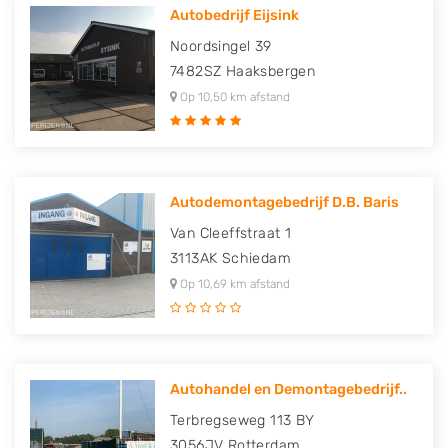
Autobedrijf Eijsink
Noordsingel 39
7482SZ
Haaksbergen
Op 10,50 km afstand
Autodemontagebedrijf D.B. Baris
Van Cleeffstraat 1
3113AK
Schiedam
Op 10,69 km afstand
Autohandel en Demontagebedrijf..
Terbregseweg 113 BY
3056JV
Rotterdam