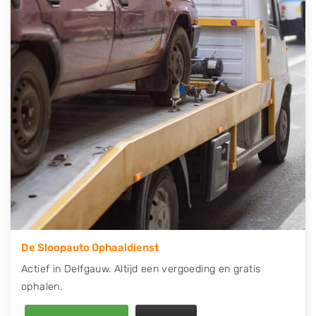
contact op of maak een terugbelafspraak. Wilt u
direct een tweedehands auto onderdelen offerte
aanvragen? Dat kan via de Onderdelenlijn! Vul uw
kenteken in en druk op verzenden.
Wij kunnen u helpen met de inkoop van auto's van
eigenlijk alle merken, zoals Alfa Romeo, Audi, BMW,
Chevrolet, Citroën, Dacia, Fiat, Ford, Honda, Hyundai,
Kia, Mazda, Mercedes Benz, Mitsubishi, Nissan, Opel,
Peugeot, Porsche, Renault, Seat, Skoda, Suzuki, Tesla,
Toyota, Volkswagen en Volvo.
De Sloopauto Ophaaldienst
Actief in Delfgauw. Altijd een vergoeding en gratis
ophalen.