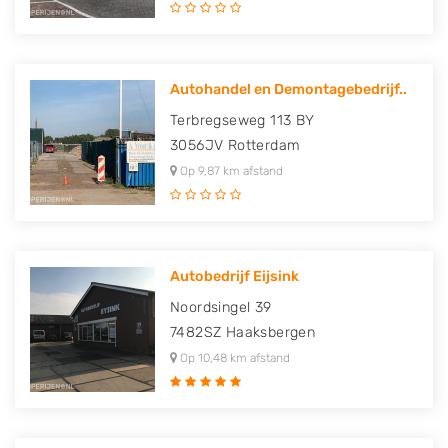
Autohandel en Demontagebedrijf..
Terbregseweg 113 BY
3056JV
Rotterdam
Op 9,87 km afstand
Autobedrijf Eijsink
Noordsingel 39
7482SZ
Haaksbergen
Op 10,48 km afstand