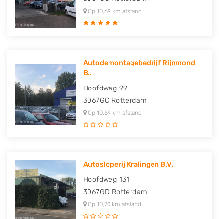
Op 10,69 km afstand
Autodemontagebedrijf Rijnmond
B..
Hoofdweg 99
3067GC
Rotterdam
Op 10,69 km afstand
Autosloperij Kralingen B.V.
Hoofdweg 131
3067GD
Rotterdam
Op 10,70 km afstand