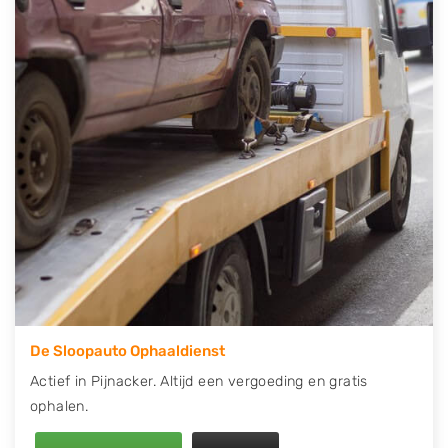
contact op of maak een terugbelafspraak. Wilt u
direct een tweedehands auto onderdelen offerte
aanvragen? Dat kan via de Onderdelenlijn! Vul uw
kenteken in en druk op verzenden.
Wij kunnen u helpen met de inkoop van auto's van
eigenlijk alle merken, zoals Alfa Romeo, Audi, BMW,
Chevrolet, Citroën, Dacia, Fiat, Ford, Honda, Hyundai,
Kia, Mazda, Mercedes Benz, Mitsubishi, Nissan, Opel,
Peugeot, Porsche, Renault, Seat, Skoda, Suzuki, Tesla,
Toyota, Volkswagen en Volvo.
De Sloopauto Ophaaldienst
Actief in Pijnacker. Altijd een vergoeding en gratis
ophalen.