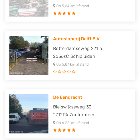
Op 5,64 km afstand
Autosloperij Delft B.V.
Rotterdamseweg 221 a
2636KC
Schipluiden
Op 5,87 km afstand
De Eendracht
Bleiswijkseweg 33
2712PA
Zoetermeer
Op 6,22 km afstand