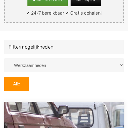
snel en eenvoudig verkopen aan een
demontagebedrijf in de buurt, deze zelf wegbrengen
✔ 24/7 bereikbaar ✔ Gratis ophalen!
naar de sloop of deze liever laten ophalen op een
locatie naar keuze? Kies dan voor een
autodemontagebedrijf of autosloperij in de omgeving
van Pijnacker en ontvang een vergoeding voor uw
Filtermogelijkheden
oude of kapotte auto.
Zoekt u liever naar een sloperij in een andere plaats of
regio? U vindt hier alle bedrijven in
Zuid-Holland
. U
kunt ook
zoeken
naar een sloop met behulp van uw
Alle
postcode.
U kunt er ook voor kiezen om direct uw sloopauto te
verkopen en op te laten halen door de Sloopauto
Ophaaldienst van Autosloperijen.nl. Wij kunnen uw
auto gratis ophalen in Pijnacker
. Neem telefonisch