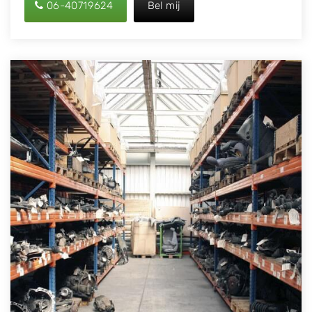
06-40719624
Bel mij