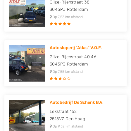
Gilze-Rijenstraat 38
3045PJ
Rotterdam
Op 7,53 km afstand
Autosloperij "Atlas" V.O.F.
Gilze-Rijenstraat 40 46
3045PJ
Rotterdam
Op 7,55 km afstand
Autobedrijf De Schenk B.V.
Lekstraat 162
2515VZ
Den Haag
Op 9,32 km afstand