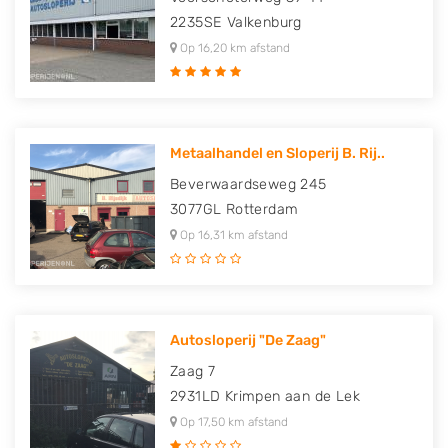
2235SE
Valkenburg
Op 16,20 km afstand
Metaalhandel en Sloperij B. Rij..
Beverwaardseweg 245
3077GL
Rotterdam
Op 16,31 km afstand
Autosloperij "De Zaag"
Zaag 7
2931LD
Krimpen aan de Lek
Op 17,50 km afstand