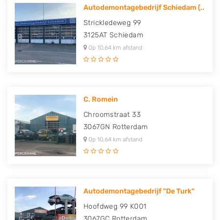
Autodemontagebedrijf Schiedam (..
Strickledeweg 99
3125AT
Schiedam
Op 10,64 km afstand
C. Romein
Chroomstraat 33
3067GN
Rotterdam
Op 10,64 km afstand
Autodemontagebedrijf "De Turk"
Hoofdweg 99 K001
3067GC
Rotterdam