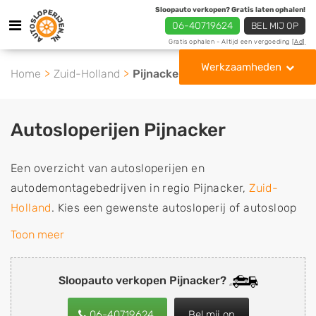
Sloopauto verkopen? Gratis laten ophalen!
06-40719624
BEL MIJ OP
Gratis ophalen - Altijd een vergoeding
[Ad]
Werkzaamheden
Home
Zuid-Holland
Pijnacker
Autosloperijen Pijnacker
Een overzicht van autosloperijen en
autodemontagebedrijven in regio Pijnacker,
Zuid-
Holland
. Kies een gewenste autosloperij of autosloop
uit de lijst die gespecialiseerd is in de verkoop van
Toon meer
gebruikte, tweedehands en sloopauto onderdelen of in
de inkoop van sloopauto's, schadeauto's en
Sloopauto verkopen Pijnacker?
tweedehands auto's (ook zonder apk keuring). Wilt u
uw auto, camper, vrachtwagen, motor of brommobiel
06-40719624
Bel mij op