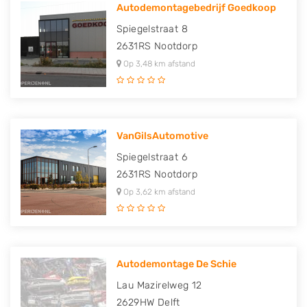
Autodemontagebedrijf Goedkoop
Spiegelstraat 8
2631RS
Nootdorp
Op 3,48 km afstand
VanGilsAutomotive
Spiegelstraat 6
2631RS
Nootdorp
Op 3,62 km afstand
Autodemontage De Schie
Lau Mazirelweg 12
2629HW
Delft