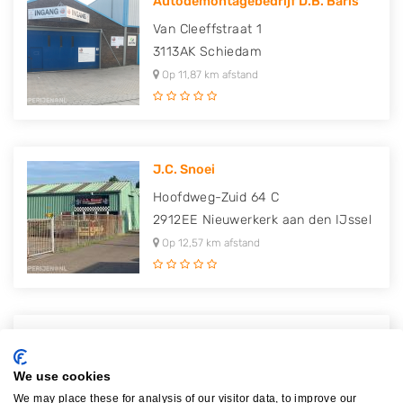
Autodemontagebedrijf D.B. Baris
Van Cleeffstraat 1
3113AK
Schiedam
Op 11,87 km afstand
J.C. Snoei
Hoofdweg-Zuid 64 C
2912EE
Nieuwerkerk aan den IJssel
Op 12,57 km afstand
Firma Autobedrijf Van der Mark
Burgerdijkseweg 17
We use cookies
2678LP
De Lier
We may place these for analysis of our visitor data, to improve our