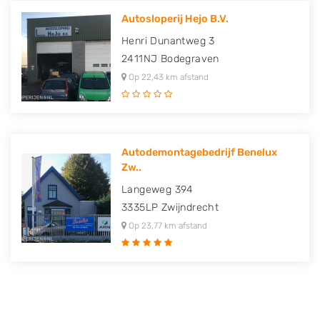
Autosloperij Hejo B.V.
Henri Dunantweg 3
2411NJ
Bodegraven
Op 22,43 km afstand
Autodemontagebedrijf Benelux
Zw..
Langeweg 394
3335LP
Zwijndrecht
Op 23,77 km afstand