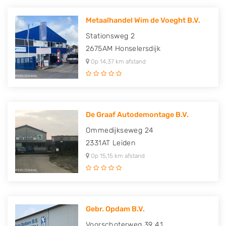
Metaalhandel Wim de Voeght B.V.
Stationsweg 2
2675AM
Honselersdijk
Op 14,37 km afstand
De Graaf Autodemontage B.V.
Ommedijkseweg 24
2331AT
Leiden
Op 15,15 km afstand
Gebr. Opdam B.V.
Voorschoterweg 39 41