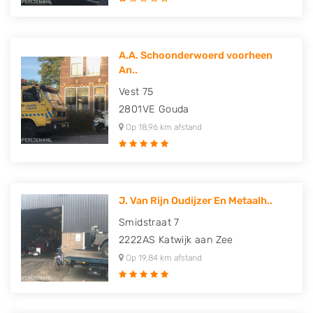
A.A. Schoonderwoerd voorheen
An..
Vest 75
2801VE
Gouda
Op 18,96 km afstand
J. Van Rijn Oudijzer En Metaalh..
Smidstraat 7
2222AS
Katwijk aan Zee
Op 19,84 km afstand