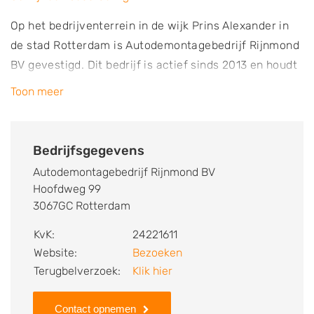
Op het bedrijventerrein in de wijk Prins Alexander in
de stad Rotterdam is Autodemontagebedrijf Rijnmond
BV gevestigd. Dit bedrijf is actief sinds 2013 en houdt
zich voornamelijk bezig met het demonteren van
Toon meer
voertuigen en de verkoop van gebruikte auto
onderdelen. Je kunt hier terecht voor het kopen van
gebruikte auto onderdelen van allerlei bekende auto
Bedrijfsgegevens
merken. Op het terrein van Autodemontagebedrijf
Autodemontagebedrijf Rijnmond BV
Rijnmond BV is plek voor tientallen auto’s. Deze staan
Hoofdweg 99
klaar om gedemonteerd te worden. In de werkplaats
3067GC Rotterdam
worden de onderdelen van de auto’s af gehaald. Deze
KvK:
24221611
worden na controle opgeslagen in het magazijn en
Website:
Bezoeken
vervolgens verkocht. Je kunt als zakelijke klant en als
Terugbelverzoek:
Klik hier
particuliere klant terecht bij de autosloperij. De
onderdelen worden tegen aantrekkelijke prijzen
Contact opnemen