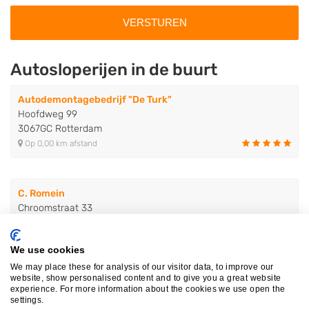
Autosloperijen in de buurt
Autodemontagebedrijf "De Turk"
Hoofdweg 99
3067GC Rotterdam
Op 0,00 km afstand
C. Romein
Chroomstraat 33
3067GN Rotterdam
Op 0,14 km afstand
We use cookies
We may place these for analysis of our visitor data, to improve our
website, show personalised content and to give you a great website
Autosloperij Kralingen B.V.
experience. For more information about the cookies we use open the
settings.
Hoofdweg 131