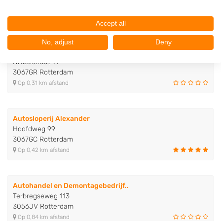
3067GD Rotterdam
Op 0,28 km afstand
Accept all
No, adjust
Deny
Autodemontagebedrijf De Populie..
Nikkelstraat 97
3067GR Rotterdam
Op 0,31 km afstand
Autosloperij Alexander
Hoofdweg 99
3067GC Rotterdam
Op 0,42 km afstand
Autohandel en Demontagebedrijf..
Terbregseweg 113
3056JV Rotterdam
Op 0,84 km afstand