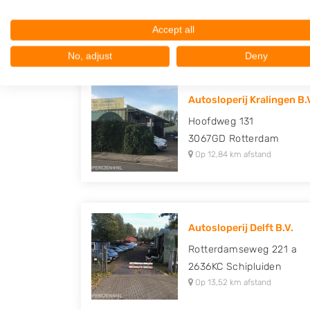
3335LP
Zwijndrecht
Op 12,79 km afstand
Accept all
No, adjust
Deny
Autosloperij Kralingen B.
Hoofdweg 131
3067GD
Rotterdam
Op 12,84 km afstand
Autosloperij Delft B.V.
Rotterdamseweg 221 a
2636KC
Schipluiden
Op 13,52 km afstand