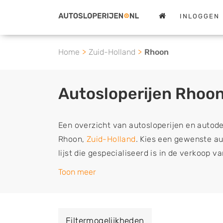
INLOGGEN
Home
Zuid-Holland
Rhoon
Autosloperijen Rhoo
Een overzicht van autosloperijen en autod
Rhoon,
Zuid-Holland
. Kies een gewenste aut
lijst die gespecialiseerd is in de verkoop 
sloopauto onderdelen of in de inkoop van s
Toon meer
tweedehands auto's (ook zonder apk keuring
vrachtwagen, motor of brommobiel snel e
een demontagebedrijf in de buurt, deze ze
Filtermogelijkheden
of deze liever laten ophalen op een locatie