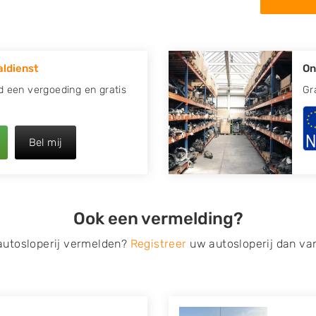
in de omgeving van Rhoon en
apotte auto.
ldienst
On
re plaats of regio? U vindt
ook
zoeken
naar een sloop
jd een vergoeding en gratis
Gr
opauto te verkopen en op te
Bel mij
 van Autosloperijen.nl. Wij
 Neem telefonisch contact op
ct een tweedehands auto
Ook een vermelding?
de Onderdelenlijn! Vul uw
 autosloperij vermelden?
Registreer
uw autosloperij dan va
s van eigenlijk alle merken,
roën, Dacia, Fiat, Ford,
 Mitsubishi, Nissan, Opel,