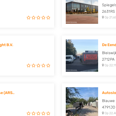
Spiegel
2631RS
Op 21,6
ht B.V.
De Een
Bleiswi
2712PA
Op 22,11
e (ARS..
Autoslo
Blauwe
4791JD
Op 22,4