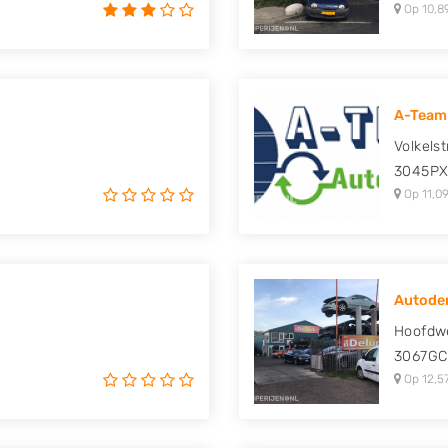
Op 10,8
A-Team
Volkelst
3045P
Op 11,09
Autodem
Hoofdw
3067GC
Op 12,5