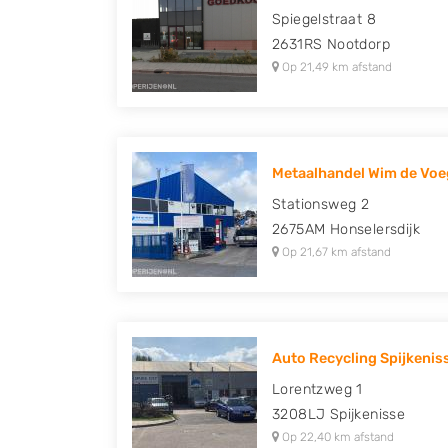
Spiegelstraat 8
2631RS
Nootdorp
Op 21,49 km afstand
Metaalhandel Wim de Voeg
Stationsweg 2
2675AM
Honselersdijk
Op 21,67 km afstand
Auto Recycling Spijkeniss
Lorentzweg 1
3208LJ
Spijkenisse
Op 22,40 km afstand