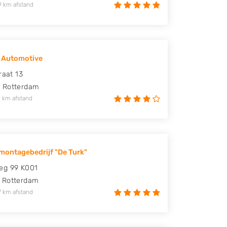
9 km afstand
 Automotive
raat 13
X
Rotterdam
 km afstand
ontagebedrijf "De Turk"
eg 99 K001
Rotterdam
7 km afstand