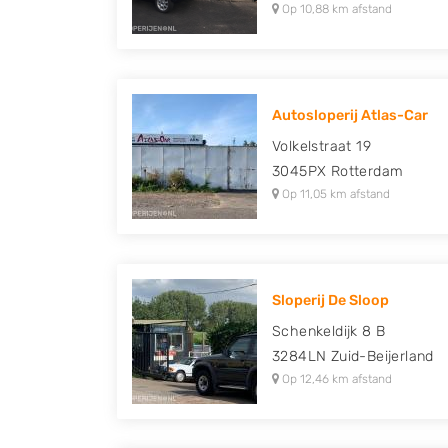
Op 10,88 km afstand
Autosloperij Atlas-Car
Volkelstraat 19
3045PX
Rotterdam
Op 11,05 km afstand
Sloperij De Sloop
Schenkeldijk 8 B
3284LN
Zuid-Beijerland
Op 12,46 km afstand