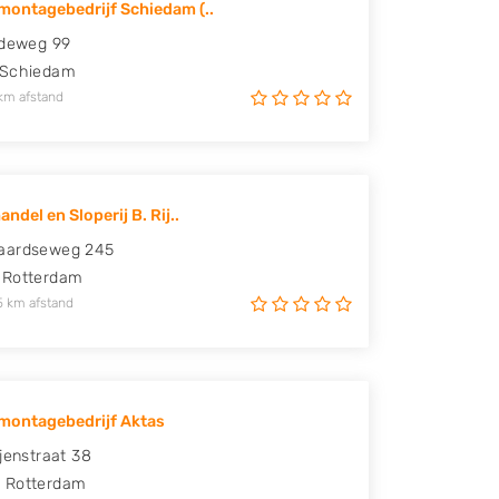
ontagebedrijf Schiedam (..
edeweg 99
Schiedam
km afstand
ndel en Sloperij B. Rij..
aardseweg 245
Rotterdam
5 km afstand
montagebedrijf Aktas
ijenstraat 38
J
Rotterdam