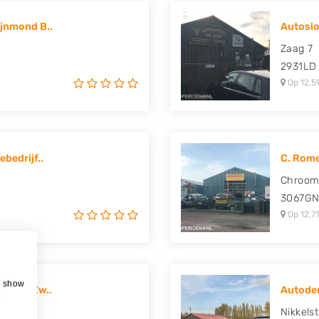
jnmond B..
Autoslo
Zaag 7
2931LD
Op 12,5
bedrijf..
C. Rom
Chroom
3067G
Op 12,71
, show
nelux Zw..
Autodem
e
Nikkelst