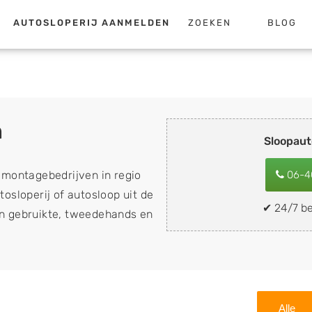
AUTOSLOPERIJ AANMELDEN
ZOEKEN
BLOG
n
Sloopau
emontagebedrijven in regio
06-4
osloperij of autosloop uit de
✔ 24/7 be
van gebruikte, tweedehands en
loopauto's, schadeauto's en
). Wilt u uw auto, camper,
n eenvoudig verkopen aan
lf wegbrengen naar de sloop
Alle
 naar keuze? Kies dan voor