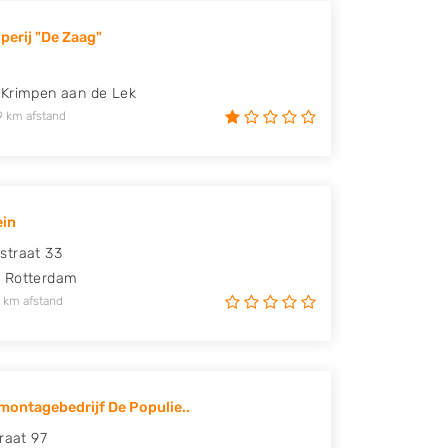
perij "De Zaag"
Krimpen aan de Lek
9 km afstand
ein
straat 33
N
Rotterdam
 km afstand
ontagebedrijf De Populie..
raat 97