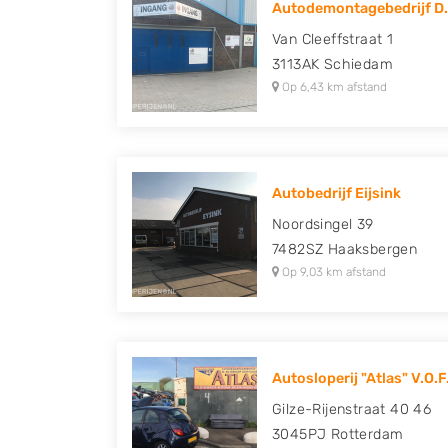
Autodemontagebedrijf D.
Peugeot, Porsche, Renault, Seat, Skoda, Suz
Van Cleeffstraat 1
Volkswagen en Volvo.
3113AK
Schiedam
Op 6,43 km afstand
Autobedrijf Eijsink
Noordsingel 39
7482SZ
Haaksbergen
Op 9,03 km afstand
Autosloperij "Atlas" V.O.F
Gilze-Rijenstraat 40 46
3045PJ
Rotterdam