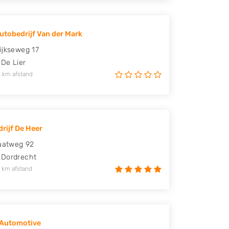
utobedrijf Van der Mark
ijkseweg 17
De Lier
 km afstand
rijf De Heer
raatweg 92
Dordrecht
 km afstand
sAutomotive