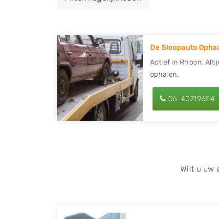
een autodemontagebedrijf of autosloperij 
ontvang een vergoeding voor uw oude of k
De Sloopauto Ophaa
Zoekt u liever naar een sloperij in een ande
hier alle bedrijven in
Zuid-Holland
. U kunt 
Actief in Rhoon. Alti
ophalen.
met behulp van uw postcode.
U kunt er ook voor kiezen om direct uw slo
06-40719624
laten halen door de Sloopauto Ophaaldienst
kunnen uw
auto gratis ophalen in Rhoon
.
of maak een terugbelafspraak. Wilt u dire
onderdelen offerte aanvragen? Dat kan via 
kenteken in en druk op verzenden.
Wilt u uw
Wij kunnen u helpen met de inkoop van auto'
zoals Alfa Romeo, Audi, BMW, Chevrolet, Cit
Honda, Hyundai, Kia, Mazda, Mercedes Benz,