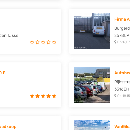
Firma A
Burgerd
den IJssel
2678LP
Op 17,03
O.F.
Autobed
Rijksst
3316EH
Op 18,15
Goedkoop
VanGil