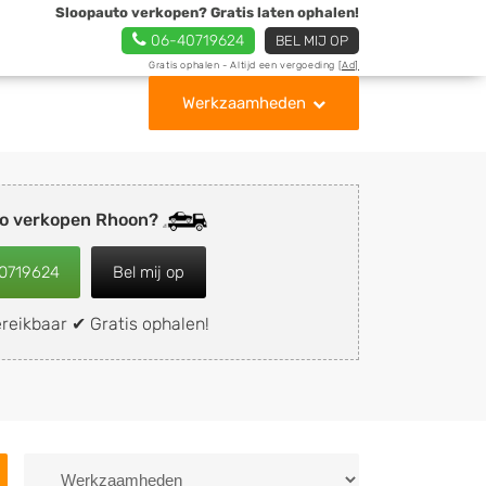
Sloopauto verkopen? Gratis laten ophalen!
06-40719624
BEL MIJ OP
Gratis ophalen - Altijd een vergoeding
[Ad]
Werkzaamheden
to verkopen Rhoon?
0719624
Bel mij op
reikbaar ✔ Gratis ophalen!