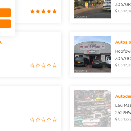
3067GR
Op 12,8
V.
Autoslo
Hoofdw
3067GC
Op 12,8
Autode
Lau Maz
2629H
Op 13,9