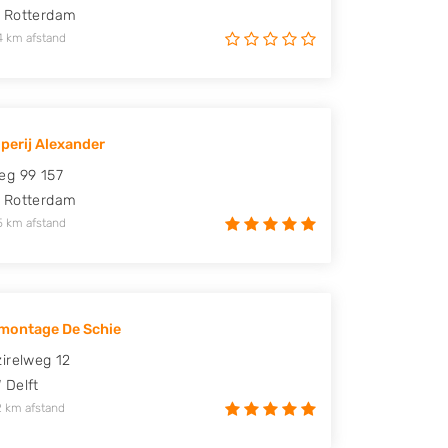
Rotterdam
4 km afstand
perij Alexander
eg 99 157
Rotterdam
5 km afstand
montage De Schie
irelweg 12
W
Delft
2 km afstand