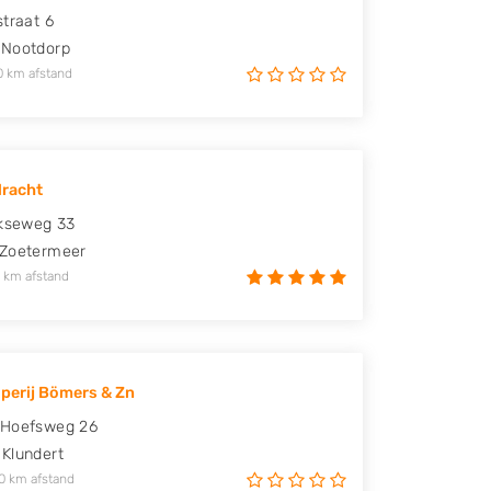
straat 6
Nootdorp
0 km afstand
dracht
jkseweg 33
Zoetermeer
 km afstand
perij Bömers & Zn
 Hoefsweg 26
Klundert
0 km afstand