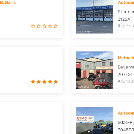
B. Baris
Autodem
uki, Tesla, Toyota,
Strickl
3125AT
Op 7,61 
Metaalha
Beverw
3077GL
Op 10,8
.
Autode
Gilze-R
3045P