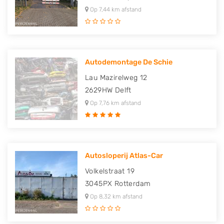
Op 7,44 km afstand
Autodemontage De Schie
Lau Mazirelweg 12
2629HW
Delft
Op 7,76 km afstand
Autosloperij Atlas-Car
Volkelstraat 19
3045PX
Rotterdam
Op 8,32 km afstand