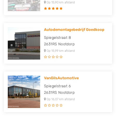
Op 15,90 km afstand
Autodemontagebedrijf Goedkoop
Spiegelstraat 8
2631RS
Nootdorp
Op 15,99 km afstand
VanGilsAutomotive
Spiegelstraat 6
2631RS
Nootdorp
Op 16,07 km afstand