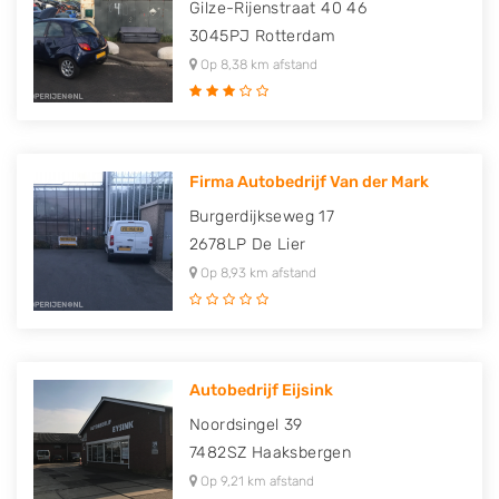
Gilze-Rijenstraat 40 46
3045PJ
Rotterdam
Op 8,38 km afstand
Firma Autobedrijf Van der Mark
Burgerdijkseweg 17
2678LP
De Lier
Op 8,93 km afstand
Autobedrijf Eijsink
Noordsingel 39
7482SZ
Haaksbergen
Op 9,21 km afstand