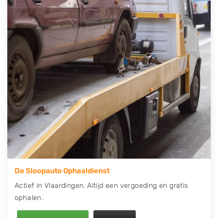
telefonisch contact op of maak een terugbelafspraak.
Wilt u direct een tweedehands auto onderdelen
offerte aanvragen? Dat kan via de Onderdelenlijn! Vul
uw kenteken in en druk op verzenden.
Wij kunnen u helpen met de inkoop van auto's van
eigenlijk alle merken, zoals Alfa Romeo, Audi, BMW,
Chevrolet, Citroën, Dacia, Fiat, Ford, Honda, Hyundai,
Kia, Mazda, Mercedes Benz, Mitsubishi, Nissan, Opel,
Peugeot, Porsche, Renault, Seat, Skoda, Suzuki, Tesla,
Toyota, Volkswagen en Volvo.
De Sloopauto Ophaaldienst
Actief in Vlaardingen. Altijd een vergoeding en gratis
ophalen.