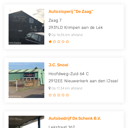
Autosloperij "De Zaag"
Zaag 7
2931LD
Krimpen aan de Lek
Op 16,96 km afstand
J.C. Snoei
Hoofdweg-Zuid 64 C
2912EE
Nieuwerkerk aan den IJssel
Op 17,34 km afstand
Autobedrijf De Schenk B.V.
Lekstraat 162