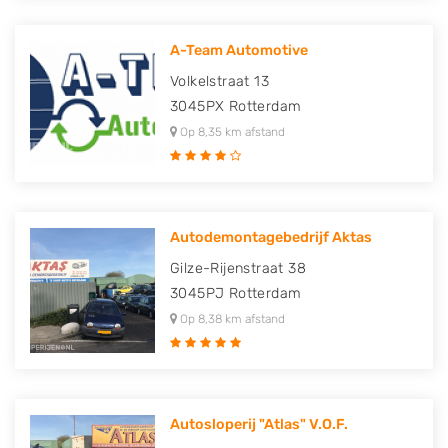
A-Team Automotive
Volkelstraat 13
3045PX
Rotterdam
Op 8,35 km afstand
Autodemontagebedrijf Aktas
Gilze-Rijenstraat 38
3045PJ
Rotterdam
Op 8,38 km afstand
Autosloperij "Atlas" V.O.F.