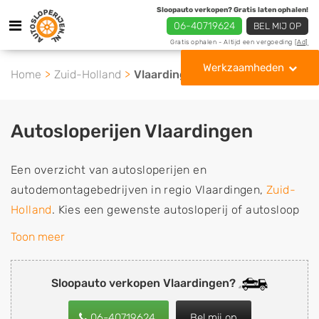
Sloopauto verkopen? Gratis laten ophalen!
06-40719624
BEL MIJ OP
Gratis ophalen - Altijd een vergoeding
[Ad]
Werkzaamheden
Home
Zuid-Holland
Vlaardingen
Autosloperijen Vlaardingen
Een overzicht van autosloperijen en
autodemontagebedrijven in regio Vlaardingen,
Zuid-
Holland
. Kies een gewenste autosloperij of autosloop
uit de lijst die gespecialiseerd is in de verkoop van
Toon meer
gebruikte, tweedehands en sloopauto onderdelen of in
de inkoop van sloopauto's, schadeauto's en
Sloopauto verkopen Vlaardingen?
tweedehands auto's (ook zonder apk keuring). Wilt u
uw auto, camper, vrachtwagen, motor of brommobiel
06-40719624
Bel mij op