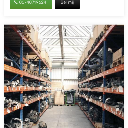
06-40719624
Bel mij