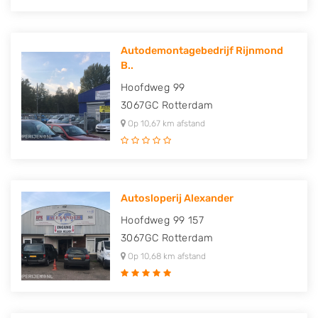
Autodemontagebedrijf Rijnmond
B..
Hoofdweg 99
3067GC
Rotterdam
Op 10,67 km afstand
Autosloperij Alexander
Hoofdweg 99 157
3067GC
Rotterdam
Op 10,68 km afstand