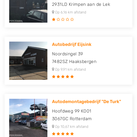
2931LD
Krimpen aan de Lek
Op 6,16 km afstand
Autobedrijf Eijsink
Noordsingel 39
7482SZ
Haaksbergen
Op 9,91 km afstand
Autodemontagebedrijf "De Turk"
Hoofdweg 99 K001
3067GC
Rotterdam
Op 10,67 km afstand