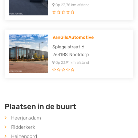
Op 23,78 km afstand
VanGilsAutomotive
Spiegelstraat 6
2631RS
Nootdorp
Op 23,91 km afstand
Plaatsen in de buurt
Heerjansdam
Ridderkerk
Heinenoord