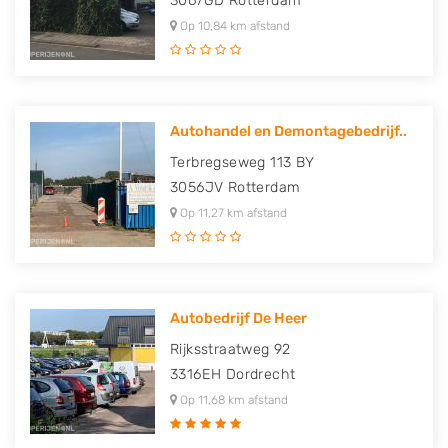
3067GD
Rotterdam
Op 10,84 km afstand
Autohandel en Demontagebedrijf..
Terbregseweg 113 BY
3056JV
Rotterdam
Op 11,27 km afstand
Autobedrijf De Heer
Rijksstraatweg 92
3316EH
Dordrecht
Op 11,68 km afstand