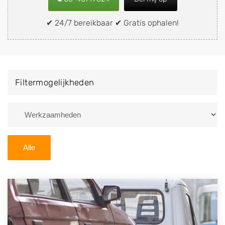
snel en eenvoudig verkopen aan een
demontagebedrijf in de buurt, deze zelf wegbrengen
✔ 24/7 bereikbaar ✔ Gratis ophalen!
naar de sloop of deze liever laten ophalen op een
locatie naar keuze? Kies dan voor een
autodemontagebedrijf of autosloperij in de omgeving
van Barendrecht en ontvang een vergoeding voor uw
Filtermogelijkheden
oude of kapotte auto.
Zoekt u liever naar een sloperij in een andere plaats of
regio? U vindt hier alle bedrijven in
Zuid-Holland
. U
kunt ook
zoeken
naar een sloop met behulp van uw
Alle
postcode.
U kunt er ook voor kiezen om direct uw sloopauto te
verkopen en op te laten halen door de Sloopauto
Ophaaldienst van Autosloperijen.nl. Wij kunnen uw
auto gratis ophalen in Barendrecht
. Neem