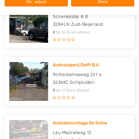
No, adjust
Deny
Sloperij De Sloop
Schenkeldijk 8 B
3284LN
Zuid-Beijerland
Op 16,30 km afstand
Autosloperij Delft B.V.
Rotterdamseweg 221 a
2636KC
Schipluiden
Op 17,78 km afstand
Autodemontage De Schie
Lau Mazirelweg 12