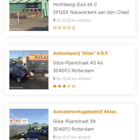
Hoofdweg-Zuid 64 C
2912EE
Nieuwerkerk aan den IJssel
Op 12,53 km afstand
Autosloperij "Atlas" V.O.F.
Gilze-Rijenstraat 40 46
3045PJ
Rotterdam
Op 13,05 km afstand
Autodemontagebedrijf Aktas
Gilze-Rijenstraat 38
3045PJ
Rotterdam
Op 13,07 km afstand