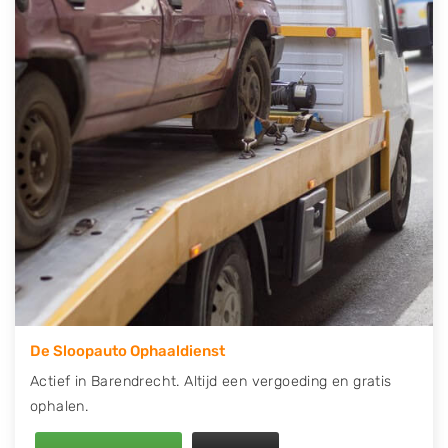
telefonisch contact op of maak een terugbelafspraak.
Wilt u direct een tweedehands auto onderdelen
offerte aanvragen? Dat kan via de Onderdelenlijn! Vul
uw kenteken in en druk op verzenden.
Wij kunnen u helpen met de inkoop van auto's van
eigenlijk alle merken, zoals Alfa Romeo, Audi, BMW,
Chevrolet, Citroën, Dacia, Fiat, Ford, Honda, Hyundai,
Kia, Mazda, Mercedes Benz, Mitsubishi, Nissan, Opel,
Peugeot, Porsche, Renault, Seat, Skoda, Suzuki, Tesla,
Toyota, Volkswagen en Volvo.
De Sloopauto Ophaaldienst
Actief in Barendrecht. Altijd een vergoeding en gratis
ophalen.