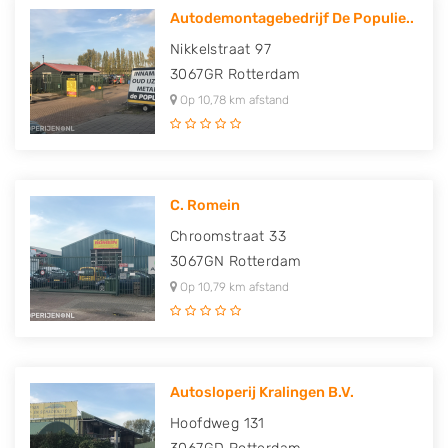
Autodemontagebedrijf De Populie..
Nikkelstraat 97
3067GR
Rotterdam
Op 10,78 km afstand
C. Romein
Chroomstraat 33
3067GN
Rotterdam
Op 10,79 km afstand
Autosloperij Kralingen B.V.
Hoofdweg 131