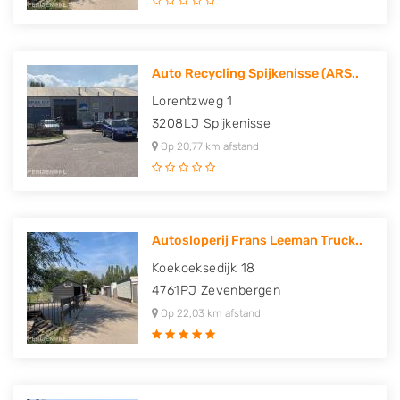
Auto Recycling Spijkenisse (ARS..
Lorentzweg 1
3208LJ
Spijkenisse
Op 20,77 km afstand
Autosloperij Frans Leeman Truck..
Koekoeksedijk 18
4761PJ
Zevenbergen
Op 22,03 km afstand