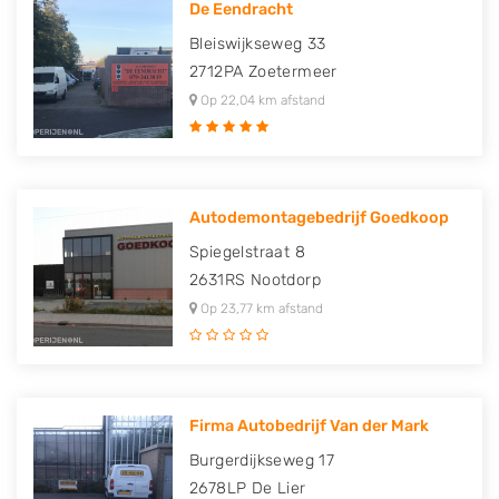
De Eendracht
Bleiswijkseweg 33
2712PA
Zoetermeer
Op 22,04 km afstand
Autodemontagebedrijf Goedkoop
Spiegelstraat 8
2631RS
Nootdorp
Op 23,77 km afstand
Firma Autobedrijf Van der Mark
Burgerdijkseweg 17
2678LP
De Lier