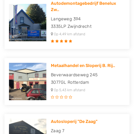
Autodemontagebedrijf Benelux
Zw..
Langeweg 394
3335LP
Zwijndrecht
Op 4,49 km afstand
Metaalhandel en Sloperij B. Rij..
Beverwaardseweg 245
3077GL
Rotterdam
Op 5,43 km afstand
Autosloperij "De Zaag"
Zaag 7