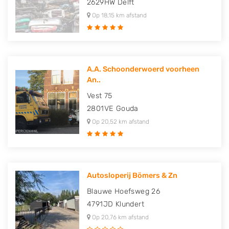
2629HW
Delft
Op 18,15 km afstand
A.A. Schoonderwoerd voorheen
An..
Vest 75
2801VE
Gouda
Op 20,52 km afstand
Autosloperij Bömers & Zn
Blauwe Hoefsweg 26
4791JD
Klundert
Op 20,76 km afstand