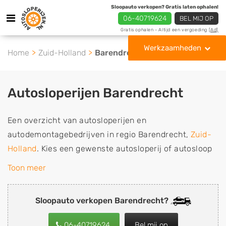
Sloopauto verkopen? Gratis laten ophalen!
06-40719624
BEL MIJ OP
Gratis ophalen - Altijd een vergoeding
[Ad]
Werkzaamheden
Home
Zuid-Holland
Barendrecht
Autosloperijen Barendrecht
Een overzicht van autosloperijen en
autodemontagebedrijven in regio Barendrecht,
Zuid-
Holland
. Kies een gewenste autosloperij of autosloop
uit de lijst die gespecialiseerd is in de verkoop van
Toon meer
gebruikte, tweedehands en sloopauto onderdelen of in
de inkoop van sloopauto's, schadeauto's en
Sloopauto verkopen Barendrecht?
tweedehands auto's (ook zonder apk keuring). Wilt u
uw auto, camper, vrachtwagen, motor of brommobiel
06-40719624
Bel mij op