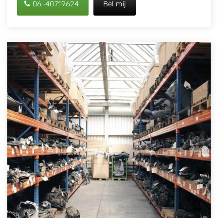
06-40719624
Bel mij