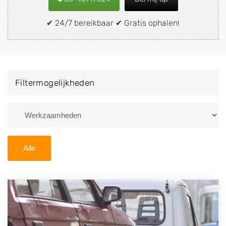
of brommobiel snel en eenvoudig verkopen aan een
demontagebedrijf in de buurt, deze zelf wegbrengen
✔ 24/7 bereikbaar ✔ Gratis ophalen!
naar de sloop of deze liever laten ophalen op een
locatie naar keuze? Kies dan voor een
autodemontagebedrijf of autosloperij in de omgeving
van 's-Gravenzande en ontvang een vergoeding voor
Filtermogelijkheden
uw oude of kapotte auto.
Zoekt u liever naar een sloperij in een andere plaats of
regio? U vindt hier alle bedrijven in
Zuid-Holland
. U
kunt ook
zoeken
naar een sloop met behulp van uw
Alle
postcode.
U kunt er ook voor kiezen om direct uw sloopauto te
verkopen en op te laten halen door de Sloopauto
Ophaaldienst van Autosloperijen.nl. Wij kunnen uw
auto gratis ophalen in 's-Gravenzande
. Neem