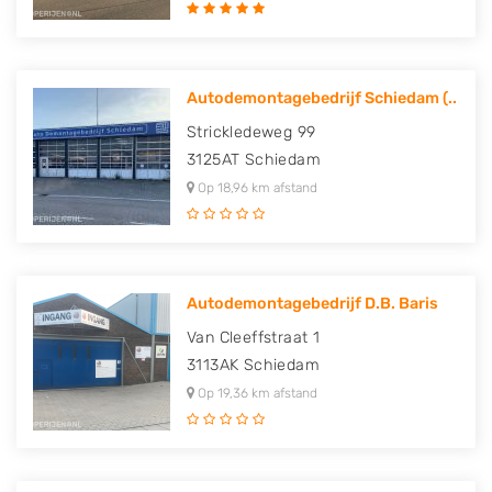
Autodemontagebedrijf Schiedam (..
Strickledeweg 99
3125AT
Schiedam
Op 18,96 km afstand
Autodemontagebedrijf D.B. Baris
Van Cleeffstraat 1
3113AK
Schiedam
Op 19,36 km afstand