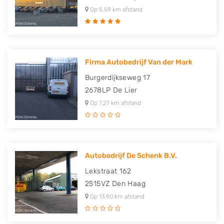
Op 5,59 km afstand
Firma Autobedrijf Van der Mark
Burgerdijkseweg 17
2678LP
De Lier
Op 7,27 km afstand
Autobedrijf De Schenk B.V.
Lekstraat 162
2515VZ
Den Haag
Op 13,90 km afstand