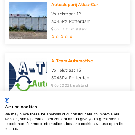
Autosloperij Atlas-Car
Volkelstraat 19
3045PX
Rotterdam
Op 20,01 km afstand
A-Team Automotive
Volkelstraat 13
3045PX
Rotterdam
Op 20,02 km afstand
We use cookies
We may place these for analysis of our visitor data, to improve our
Autodemontagebedrijf Aktas
website, show personalised content and to give you a great website
experience. For more information about the cookies we use open the
Gilze-Rijenstraat 38
settings.
3045PJ
Rotterdam