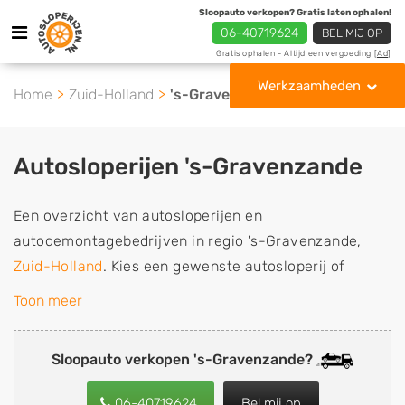
Sloopauto verkopen? Gratis laten ophalen!
06-40719624
BEL MIJ OP
Gratis ophalen - Altijd een vergoeding
[Ad]
Werkzaamheden
Home
Zuid-Holland
's-Gravenzande
Autosloperijen 's-Gravenzande
Een overzicht van autosloperijen en
autodemontagebedrijven in regio 's-Gravenzande,
Zuid-Holland
. Kies een gewenste autosloperij of
autosloop uit de lijst die gespecialiseerd is in de
Toon meer
verkoop van gebruikte, tweedehands en sloopauto
onderdelen of in de inkoop van sloopauto's,
Sloopauto verkopen 's-Gravenzande?
schadeauto's en tweedehands auto's (ook zonder apk
keuring). Wilt u uw auto, camper, vrachtwagen, motor
06-40719624
Bel mij op