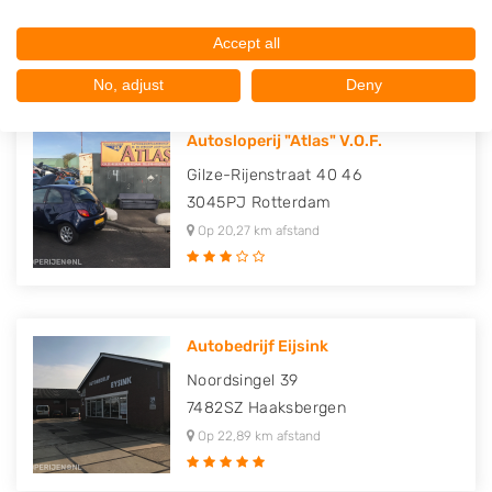
Op 20,26 km afstand
Accept all
No, adjust
Deny
Autosloperij "Atlas" V.O.F.
Gilze-Rijenstraat 40 46
3045PJ
Rotterdam
Op 20,27 km afstand
Autobedrijf Eijsink
Noordsingel 39
7482SZ
Haaksbergen
Op 22,89 km afstand