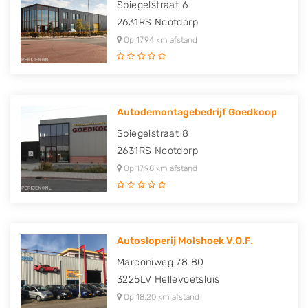
Spiegelstraat 6
2631RS
Nootdorp
Op 17,94 km afstand
Autodemontagebedrijf Goedkoop
Spiegelstraat 8
2631RS
Nootdorp
Op 17,98 km afstand
Autosloperij Molshoek V.O.F.
Marconiweg 78 80
3225LV
Hellevoetsluis
Op 18,20 km afstand