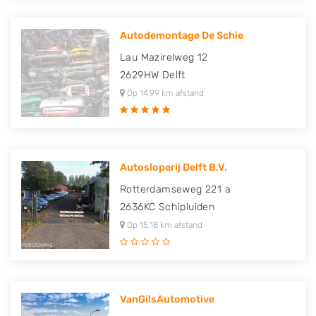
Autodemontage De Schie
Lau Mazirelweg 12
2629HW
Delft
Op 14,99 km afstand
Autosloperij Delft B.V.
Rotterdamseweg 221 a
2636KC
Schipluiden
Op 15,18 km afstand
VanGilsAutomotive