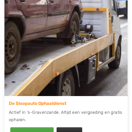
telefonisch contact op of maak een terugbelafspraak.
Wilt u direct een tweedehands auto onderdelen
offerte aanvragen? Dat kan via de Onderdelenlijn! Vul
uw kenteken in en druk op verzenden.
Wij kunnen u helpen met de inkoop van auto's van
eigenlijk alle merken, zoals Alfa Romeo, Audi, BMW,
Chevrolet, Citroën, Dacia, Fiat, Ford, Honda, Hyundai,
Kia, Mazda, Mercedes Benz, Mitsubishi, Nissan, Opel,
Peugeot, Porsche, Renault, Seat, Skoda, Suzuki, Tesla,
Toyota, Volkswagen en Volvo.
De Sloopauto Ophaaldienst
Actief in 's-Gravenzande. Altijd een vergoeding en gratis
ophalen.