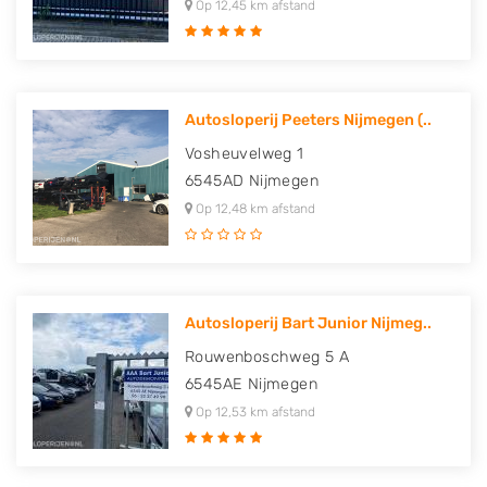
Op 12,45 km afstand
Autosloperij Peeters Nijmegen (..
Vosheuvelweg 1
6545AD
Nijmegen
Op 12,48 km afstand
Autosloperij Bart Junior Nijmeg..
Rouwenboschweg 5 A
6545AE
Nijmegen
Op 12,53 km afstand