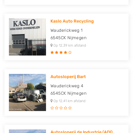
Kaslo Auto Recycling
Wauderickweg 1
6545CK
Nijmegen
Op 12,39 km afstand
Autosloperij Bart
Wauderickweg 4
6545CK
Nijmegen
Op 12,41 km afstand
Autosloperij de Industrie (ADI)