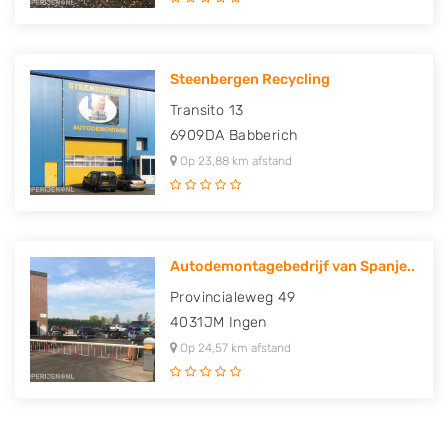
Steenbergen Recycling
Transito 13
6909DA
Babberich
Op 23,88 km afstand
Autodemontagebedrijf van Spanje..
Provincialeweg 49
4031JM
Ingen
Op 24,57 km afstand