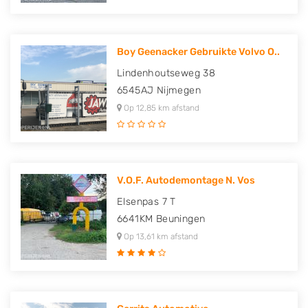
Boy Geenacker Gebruikte Volvo O..
Lindenhoutseweg 38
6545AJ
Nijmegen
Op 12,85 km afstand
V.O.F. Autodemontage N. Vos
Elsenpas 7 T
6641KM
Beuningen
Op 13,61 km afstand