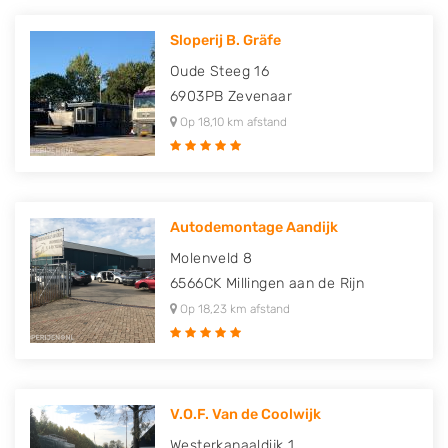
Sloperij B. Gräfe
Oude Steeg 16
6903PB
Zevenaar
Op 18,10 km afstand
Autodemontage Aandijk
Molenveld 8
6566CK
Millingen aan de Rijn
Op 18,23 km afstand
V.O.F. Van de Coolwijk
Westerkanaaldijk 1