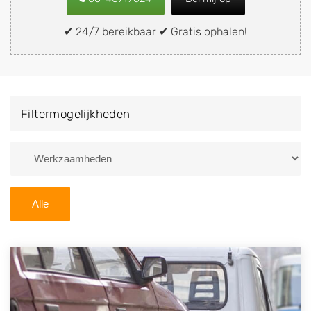
snel en eenvoudig verkopen aan een
demontagebedrijf in de buurt, deze zelf wegbrengen
✔ 24/7 bereikbaar ✔ Gratis ophalen!
naar de sloop of deze liever laten ophalen op een
locatie naar keuze? Kies dan voor een
autodemontagebedrijf of autosloperij in de omgeving
van Driel en ontvang een vergoeding voor uw oude of
Filtermogelijkheden
kapotte auto.
Zoekt u liever naar een sloperij in een andere plaats of
regio? U vindt hier alle bedrijven in
Gelderland
. U kunt
ook
zoeken
naar een sloop met behulp van uw
Alle
postcode.
U kunt er ook voor kiezen om direct uw sloopauto te
verkopen en op te laten halen door de Sloopauto
Ophaaldienst van Autosloperijen.nl. Wij kunnen uw
auto gratis ophalen in Driel
. Neem telefonisch