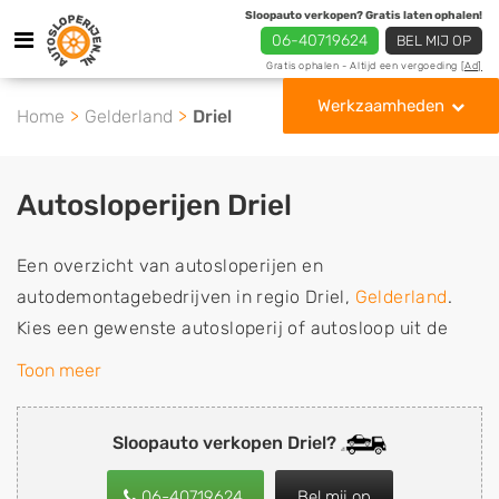
Sloopauto verkopen? Gratis laten ophalen!
06-40719624
BEL MIJ OP
Gratis ophalen - Altijd een vergoeding
[Ad]
Werkzaamheden
Home
Gelderland
Driel
Autosloperijen Driel
Een overzicht van autosloperijen en
autodemontagebedrijven in regio Driel,
Gelderland
.
Kies een gewenste autosloperij of autosloop uit de
lijst die gespecialiseerd is in de verkoop van
Toon meer
gebruikte, tweedehands en sloopauto onderdelen of in
de inkoop van sloopauto's, schadeauto's en
Sloopauto verkopen Driel?
tweedehands auto's (ook zonder apk keuring). Wilt u
uw auto, camper, vrachtwagen, motor of brommobiel
06-40719624
Bel mij op