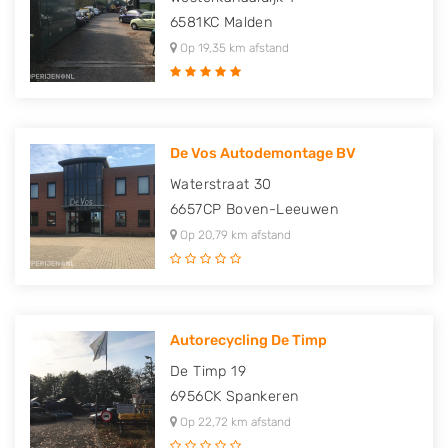
6581KC
Malden
Op 19,35 km afstand
De Vos Autodemontage BV
Waterstraat 30
6657CP
Boven-Leeuwen
Op 20,79 km afstand
Autorecycling De Timp
De Timp 19
6956CK
Spankeren
Op 22,72 km afstand