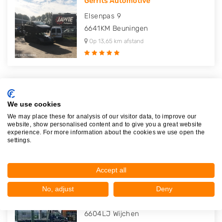
Gerrits Automotive
Elsenpas 9
6641KM
Beuningen
Op 13,65 km afstand
Autobedrijf J. Pater
We use cookies
Fultonstraat 3
We may place these for analysis of our visitor data, to improve our
6716AX
Ede
website, show personalised content and to give you a great website
experience. For more information about the cookies we use open the
Op 14,85 km afstand
settings.
Accept all
Benzon Autoparts
No, adjust
Deny
Bijsterhuizen 2022
6604LJ
Wijchen