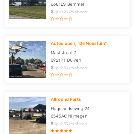
6681LS
Bemmel
Op 10,23 km afstand
Autosloperij "De Moestuin"
Maststraat 7
6921PT
Duiven
Op 12,30 km afstand
Allround Parts
Hogelandseweg 24
6545AC
Nijmegen
Op 12,33 km afstand