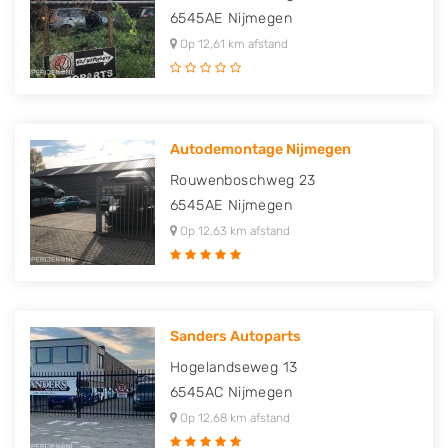
6545AE
Nijmegen
Op 12,61 km afstand
Autodemontage Nijmegen
Rouwenboschweg 23
6545AE
Nijmegen
Op 12,63 km afstand
Sanders Autoparts
Hogelandseweg 13
6545AC
Nijmegen
Op 12,68 km afstand