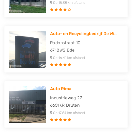
Op 15,38 km afstand
Auto- en Recyclingbedrijf De Wi..
Radonstraat 10
6718WS
Ede
Op 16,41 km afstand
Auto Rima
Industrieweg 22
6651KR
Druten
Op 17,84 km afstand