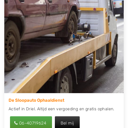
contact op of maak een terugbelafspraak. Wilt u
direct een tweedehands auto onderdelen offerte
aanvragen? Dat kan via de Onderdelenlijn! Vul uw
kenteken in en druk op verzenden.
Wij kunnen u helpen met de inkoop van auto's van
eigenlijk alle merken, zoals Alfa Romeo, Audi, BMW,
Chevrolet, Citroën, Dacia, Fiat, Ford, Honda, Hyundai,
Kia, Mazda, Mercedes Benz, Mitsubishi, Nissan, Opel,
Peugeot, Porsche, Renault, Seat, Skoda, Suzuki, Tesla,
Toyota, Volkswagen en Volvo.
De Sloopauto Ophaaldienst
Actief in Driel. Altijd een vergoeding en gratis ophalen.
06-40719624
Bel mij