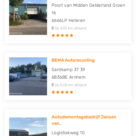
Poort van Midden Gelderland Groen
16
6666LP
Heteren
Op 3,92 km afstand
BEMA Autorecycling
Santkamp 37 39
6836BE
Arnhem
Op 5,05 km afstand
Autodemontagebedrijf Jansen
van..
Logistiekweg 10