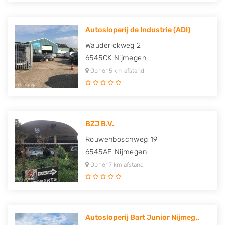
Autosloperij de Industrie (ADI)
Wauderickweg 2
6545CK
Nijmegen
Op 16,15 km afstand
BZJ B.V.
Rouwenboschweg 19
6545AE
Nijmegen
Op 16,17 km afstand
Autosloperij Bart Junior Nijmeg..