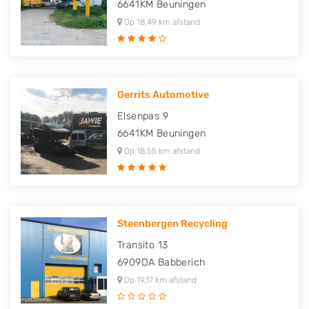
6641KM
Beuningen
Op 18,49 km afstand
Gerrits Automotive
Elsenpas 9
6641KM
Beuningen
Op 18,55 km afstand
Steenbergen Recycling
Transito 13
6909DA
Babberich
Op 19,17 km afstand