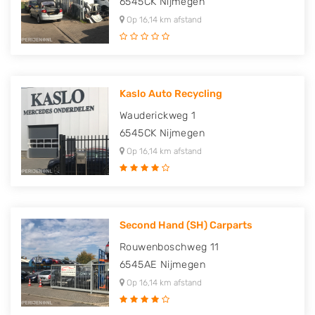
6545CK
Nijmegen
Op 16,14 km afstand
Kaslo Auto Recycling
Wauderickweg 1
6545CK
Nijmegen
Op 16,14 km afstand
Second Hand (SH) Carparts
Rouwenboschweg 11
6545AE
Nijmegen
Op 16,14 km afstand