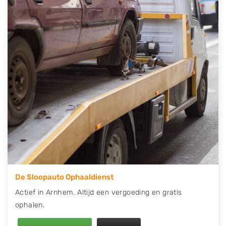
contact op of maak een terugbelafspraak. Wilt u
direct een tweedehands auto onderdelen offerte
aanvragen? Dat kan via de Onderdelenlijn! Vul uw
kenteken in en druk op verzenden.
Wij kunnen u helpen met de inkoop van auto's van
eigenlijk alle merken, zoals Alfa Romeo, Audi, BMW,
Chevrolet, Citroën, Dacia, Fiat, Ford, Honda, Hyundai,
Kia, Mazda, Mercedes Benz, Mitsubishi, Nissan, Opel,
Peugeot, Porsche, Renault, Seat, Skoda, Suzuki, Tesla,
Toyota, Volkswagen en Volvo.
De Sloopauto Ophaaldienst
Actief in Arnhem. Altijd een vergoeding en gratis
ophalen.