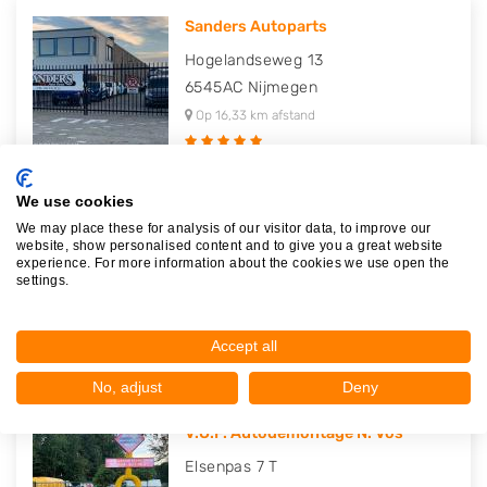
Sanders Autoparts
Hogelandseweg 13
6545AC
Nijmegen
Op 16,33 km afstand
We use cookies
We may place these for analysis of our visitor data, to improve our
Boy Geenacker Gebruikte Volvo O..
website, show personalised content and to give you a great website
Lindenhoutseweg 38
experience. For more information about the cookies we use open the
settings.
6545AJ
Nijmegen
Op 16,62 km afstand
Accept all
No, adjust
Deny
V.O.F. Autodemontage N. Vos
Elsenpas 7 T