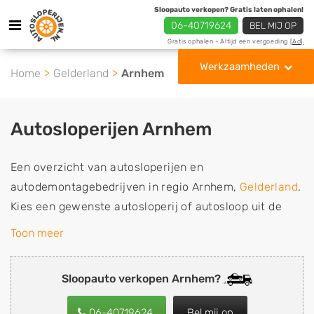
Sloopauto verkopen? Gratis laten ophalen!
06-40719624
BEL MIJ OP
Gratis ophalen - Altijd een vergoeding
[Ad]
Werkzaamheden
Home
Gelderland
Arnhem
Autosloperijen Arnhem
Een overzicht van autosloperijen en
autodemontagebedrijven in regio Arnhem,
Gelderland
.
Kies een gewenste autosloperij of autosloop uit de
lijst die gespecialiseerd is in de verkoop van
Toon meer
gebruikte, tweedehands en sloopauto onderdelen of in
de inkoop van sloopauto's, schadeauto's en
Sloopauto verkopen Arnhem?
tweedehands auto's (ook zonder apk keuring). Wilt u
uw auto, camper, vrachtwagen, motor of brommobiel
06-40719624
Bel mij op