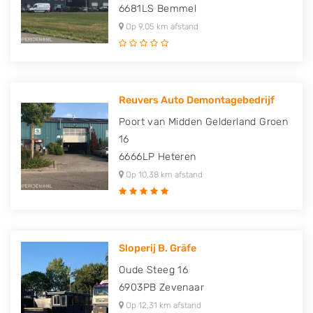
6681LS
Bemmel
Op 9,05 km afstand
Reuvers Auto Demontagebedrijf
Poort van Midden Gelderland Groen
16
6666LP
Heteren
Op 10,38 km afstand
Sloperij B. Gräfe
Oude Steeg 16
6903PB
Zevenaar
Op 12,31 km afstand