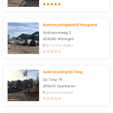
Autorecyclingbedrijf Hoogland
Vosheuvelweg 2
6545AD
Nijmegen
Op 16,23 km afstand
Autorecycling De Timp
De Timp 19
6956CK
Spankeren
Op 16,32 km afstand