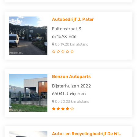
Autobedrijf J. Pater
Fultonstraat 3
6716AX
Ede
Op 19,20 km afstand
Benzon Autoparts
Bijsterhuizen 2022
6604LJ
Wijchen
Op 20,03 km afstand
Auto- en Recyclingbedrijf De Wi..