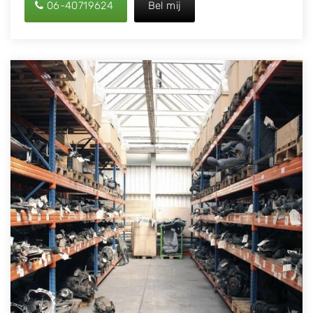
06-40719624
Bel mij