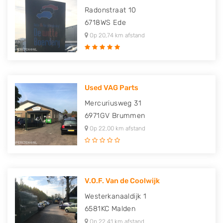
Radonstraat 10
6718WS
Ede
Op 20,74 km afstand
Used VAG Parts
Mercuriusweg 31
6971GV
Brummen
Op 22,00 km afstand
V.O.F. Van de Coolwijk
Westerkanaaldijk 1
6581KC
Malden
Op 22,41 km afstand