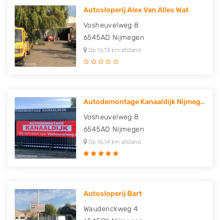
Autosloperij Alex Van Alles Wat
Vosheuvelweg 8
6545AD
Nijmegen
Op 16,13 km afstand
Autodemontage Kanaaldijk Nijmeg..
Vosheuvelweg 8
6545AD
Nijmegen
Op 16,14 km afstand
Autosloperij Bart
Wauderickweg 4