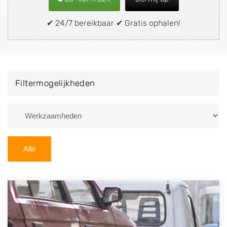
snel en eenvoudig verkopen aan een
demontagebedrijf in de buurt, deze zelf wegbrengen
✔ 24/7 bereikbaar ✔ Gratis ophalen!
naar de sloop of deze liever laten ophalen op een
locatie naar keuze? Kies dan voor een
autodemontagebedrijf of autosloperij in de omgeving
van Arnhem en ontvang een vergoeding voor uw oude
Filtermogelijkheden
of kapotte auto.
Zoekt u liever naar een sloperij in een andere plaats of
regio? U vindt hier alle bedrijven in
Gelderland
. U kunt
ook
zoeken
naar een sloop met behulp van uw
Alle
postcode.
U kunt er ook voor kiezen om direct uw sloopauto te
verkopen en op te laten halen door de Sloopauto
Ophaaldienst van Autosloperijen.nl. Wij kunnen uw
auto gratis ophalen in Arnhem
. Neem telefonisch