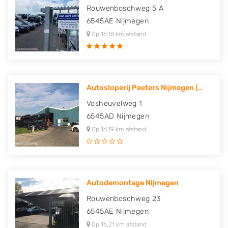
Rouwenboschweg 5 A
6545AE
Nijmegen
Op 16,18 km afstand
Autosloperij Peeters Nijmegen (..
Vosheuvelweg 1
6545AD
Nijmegen
Op 16,19 km afstand
Autodemontage Nijmegen
Rouwenboschweg 23
6545AE
Nijmegen
Op 16,21 km afstand