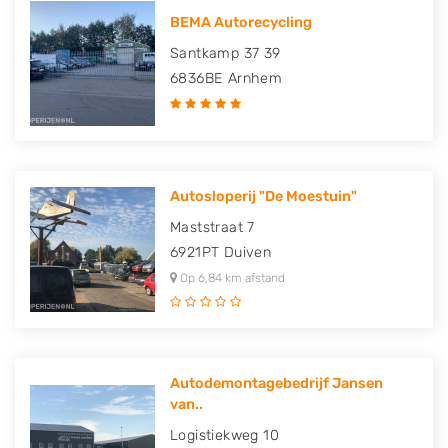
BEMA Autorecycling
Santkamp 37 39
6836BE
Arnhem
Autosloperij "De Moestuin"
Maststraat 7
6921PT
Duiven
Op 6,84 km afstand
Autodemontagebedrijf Jansen
van..
Logistiekweg 10