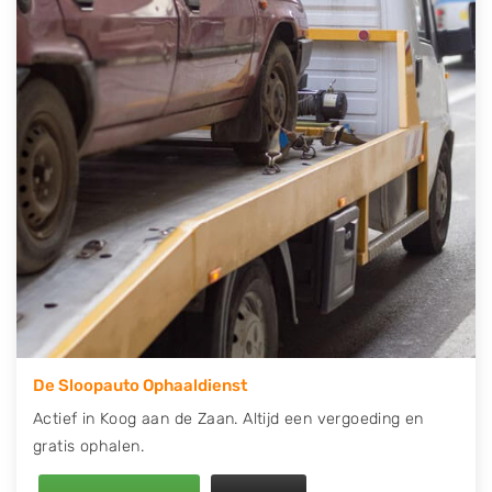
telefonisch contact op of maak een terugbelafspraak.
Wilt u direct een tweedehands auto onderdelen
offerte aanvragen? Dat kan via de Onderdelenlijn! Vul
uw kenteken in en druk op verzenden.
Wij kunnen u helpen met de inkoop van auto's van
eigenlijk alle merken, zoals Alfa Romeo, Audi, BMW,
Chevrolet, Citroën, Dacia, Fiat, Ford, Honda, Hyundai,
Kia, Mazda, Mercedes Benz, Mitsubishi, Nissan, Opel,
Peugeot, Porsche, Renault, Seat, Skoda, Suzuki, Tesla,
Toyota, Volkswagen en Volvo.
De Sloopauto Ophaaldienst
Actief in Koog aan de Zaan. Altijd een vergoeding en
gratis ophalen.