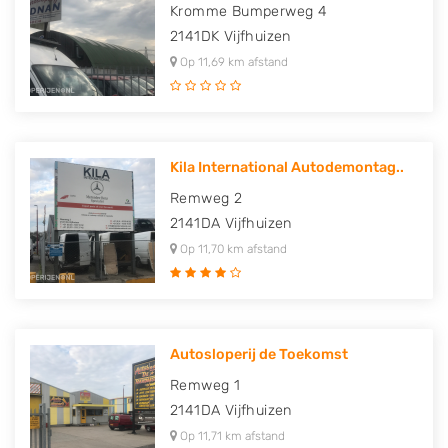
Kromme Bumperweg 4
2141DK
Vijfhuizen
Op 11,69 km afstand
Kila International Autodemontag..
Remweg 2
2141DA
Vijfhuizen
Op 11,70 km afstand
Autosloperij de Toekomst
Remweg 1
2141DA
Vijfhuizen
Op 11,71 km afstand