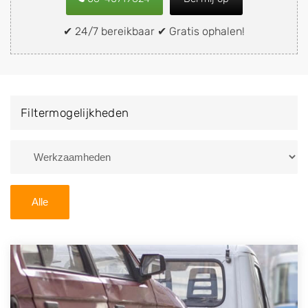
of brommobiel snel en eenvoudig verkopen aan een
demontagebedrijf in de buurt, deze zelf wegbrengen
✔ 24/7 bereikbaar ✔ Gratis ophalen!
naar de sloop of deze liever laten ophalen op een
locatie naar keuze? Kies dan voor een
autodemontagebedrijf of autosloperij in de omgeving
van Koog aan de Zaan en ontvang een vergoeding
Filtermogelijkheden
voor uw oude of kapotte auto.
Zoekt u liever naar een sloperij in een andere plaats of
regio? U vindt hier alle bedrijven in
Noord-Holland
. U
kunt ook
zoeken
naar een sloop met behulp van uw
Alle
postcode.
U kunt er ook voor kiezen om direct uw sloopauto te
verkopen en op te laten halen door de Sloopauto
Ophaaldienst van Autosloperijen.nl. Wij kunnen uw
auto gratis ophalen in Koog aan de Zaan
. Neem