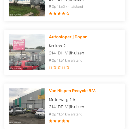
Op 11,60 km afstand
Autosloperij Dogan
Krukas 2
2141DH
Vijfhuizen
Op 11,61 km afstand
Van Nispen Recycle B.V.
Motorweg 1 A
2141DD
Vijfhuizen
Op 11,61 km afstand