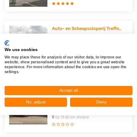
Auto- en Scheepssloperij Treffe..
Hendrik Figeeweg 35
2031BJ
Haarlem
We use cookies
Op 12,77 km afstand
We may place these for analysis of our visitor data, to improve our
website, show personalised content and to give you a great website
experience. For more information about the cookies we use open the
settings.
Lust Autodemontage en
Accept all
Metaalhan..
Van IJsendijkstraat 190
No, adjust
Deny
1442LC
Purmerend
Op 13,82 km afstand