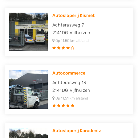
Autosloperij Kismet
Achterasweg 7
2141DG
Vijfhuizen
Op 11,50 km afstand
Autocommerce
Achterasweg 13
2141DG
Vijfhuizen
Op 11,51 km afstand
Autosloperij Karadeniz