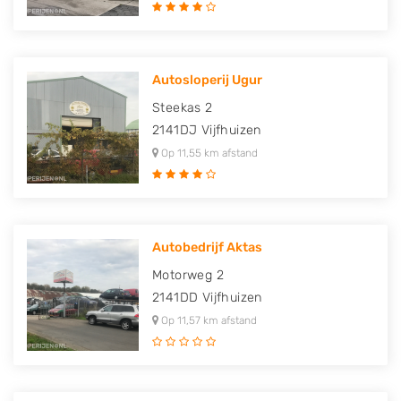
Autosloperij Ugur
Steekas 2
2141DJ
Vijfhuizen
Op 11,55 km afstand
Autobedrijf Aktas
Motorweg 2
2141DD
Vijfhuizen
Op 11,57 km afstand