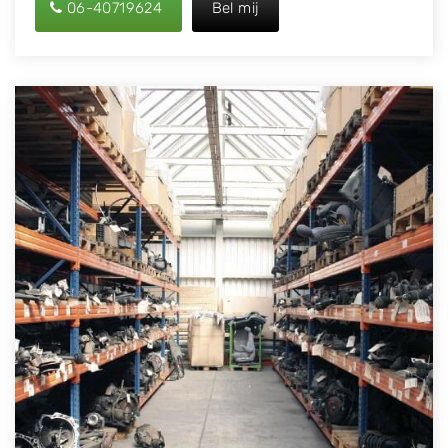
06-40719624
Bel mij