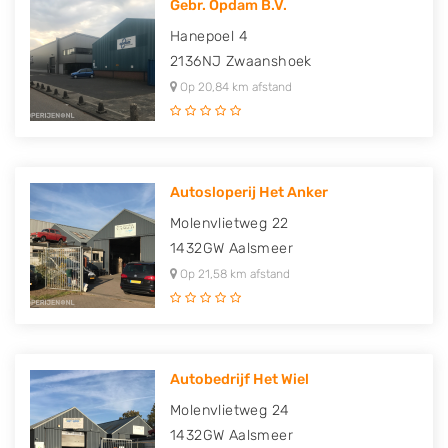
Gebr. Opdam B.V.
Hanepoel 4
2136NJ
Zwaanshoek
Op 20,84 km afstand
Autosloperij Het Anker
Molenvlietweg 22
1432GW
Aalsmeer
Op 21,58 km afstand
Autobedrijf Het Wiel
Molenvlietweg 24
1432GW
Aalsmeer