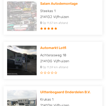
Salam Autodemontage
Steekas 1
2141DJ
Vijfhuizen
Op 11,57 km afstand
Automarkt Lotfi
Achterasweg 18
2141DG
Vijfhuizen
Op 11,59 km afstand
Uittenbogaard Onderdelen B.V.
Krukas 1
2141DH
Vijfhuizen