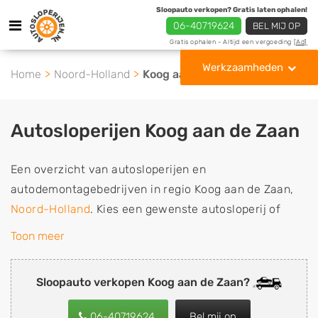
Sloopauto verkopen? Gratis laten ophalen!
06-40719624
BEL MIJ OP
Gratis ophalen - Altijd een vergoeding
[Ad]
Werkzaamheden
Home
Noord-Holland
Koog aan de Zaan
Autosloperijen Koog aan de Zaan
Een overzicht van autosloperijen en
autodemontagebedrijven in regio Koog aan de Zaan,
Noord-Holland
. Kies een gewenste autosloperij of
autosloop uit de lijst die gespecialiseerd is in de
Toon meer
verkoop van gebruikte, tweedehands en sloopauto
onderdelen of in de inkoop van sloopauto's,
Sloopauto verkopen Koog aan de Zaan?
schadeauto's en tweedehands auto's (ook zonder apk
keuring). Wilt u uw auto, camper, vrachtwagen, motor
06-40719624
Bel mij op