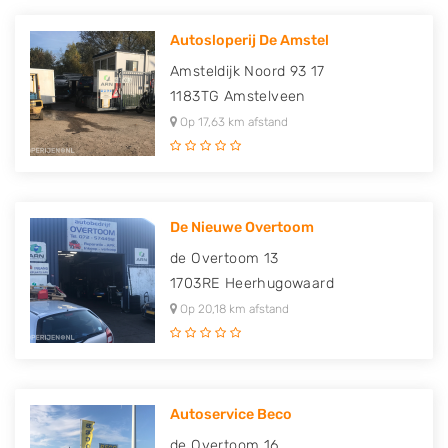
Autosloperij De Amstel
Amsteldijk Noord 93 17
1183TG
Amstelveen
Op 17,63 km afstand
De Nieuwe Overtoom
de Overtoom 13
1703RE
Heerhugowaard
Op 20,18 km afstand
Autoservice Beco
de Overtoom 16