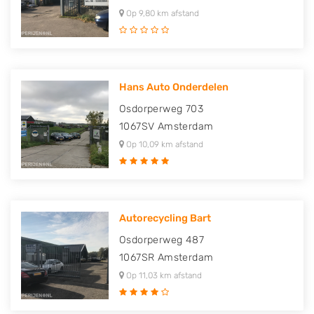
Op 9,80 km afstand
Hans Auto Onderdelen
Osdorperweg 703
1067SV
Amsterdam
Op 10,09 km afstand
Autorecycling Bart
Osdorperweg 487
1067SR
Amsterdam
Op 11,03 km afstand