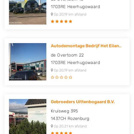
1703RE
Heerhugowaard
Op 20,19 km afstand
Autodemontage Bedrijf Het Eilan..
de Overtoom 22
1703RE
Heerhugowaard
Op 20,19 km afstand
Gebroeders Uittenbogaard B.V.
Kruisweg 395
1437CH
Rozenburg
Op 20,21 km afstand