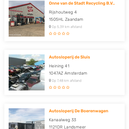
Onne van de Stadt Recycling B.V..
Rijshoutweg 4
1505HL
Zaandam
Op 5,39 km afstand
Autosloperij de Sluis
Heining 41
1047AZ
Amsterdam
Op 7,48 km afstand
Autosloperij De Boerenwagen
Kanaalweg 33
1121DR
Landsmeer