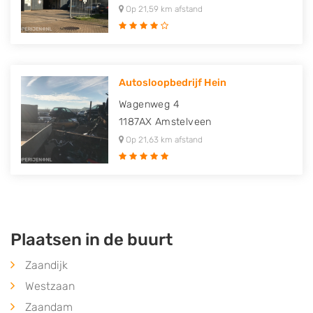
Op 21,59 km afstand
Autosloopbedrijf Hein
Wagenweg 4
1187AX
Amstelveen
Op 21,63 km afstand
Plaatsen in de buurt
Zaandijk
Westzaan
Zaandam