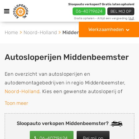
Sloopauto verkopen? Gratis laten ophalen!
06-40719624
BEL MIJ OP
Gratis ophalen - Altijd een vergoeding
[Ad]
Werkzaamheden
Home
Noord-Holland
Middenbeemster
Autosloperijen Middenbeemster
Een overzicht van autosloperijen en
autodemontagebedrijven in regio Middenbeemster,
Noord-Holland
. Kies een gewenste autosloperij of
autosloop uit de lijst die gespecialiseerd is in de
Toon meer
verkoop van gebruikte, tweedehands en sloopauto
onderdelen of in de inkoop van sloopauto's,
Sloopauto verkopen Middenbeemster?
schadeauto's en tweedehands auto's (ook zonder apk
keuring). Wilt u uw auto, camper, vrachtwagen, motor
06-40719624
Bel mij op