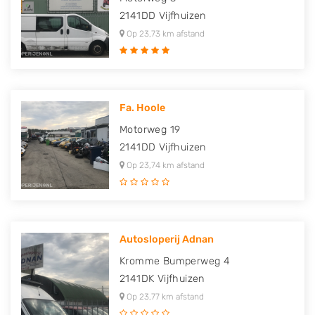
2141DD
Vijfhuizen
Op 23,73 km afstand
Fa. Hoole
Motorweg 19
2141DD
Vijfhuizen
Op 23,74 km afstand
Autosloperij Adnan
Kromme Bumperweg 4
2141DK
Vijfhuizen
Op 23,77 km afstand