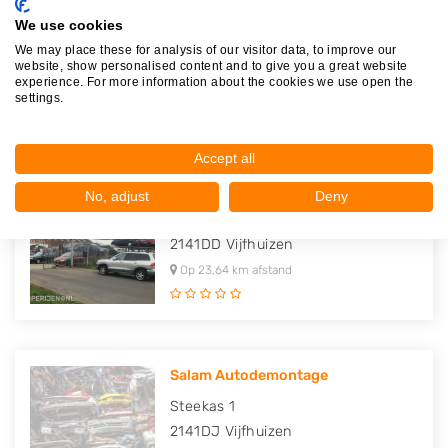
Autosloperij Ugur
We use cookies
Steekas 2
We may place these for analysis of our visitor data, to improve our
2141DJ
Vijfhuizen
website, show personalised content and to give you a great website
experience. For more information about the cookies we use open the
Op 23,63 km afstand
settings.
Accept all
Autobedrijf Aktas
No, adjust
Deny
Motorweg 2
2141DD
Vijfhuizen
Op 23,64 km afstand
Salam Autodemontage
Steekas 1
2141DJ
Vijfhuizen