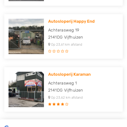
Autosloperij Happy End
Achterasweg 19
2141DG
Vijfhuizen
Op 23,61 km afstand
Autosloperij Karaman
Achterasweg 1
2141DG
Vijfhuizen
Op 23,62 km afstand