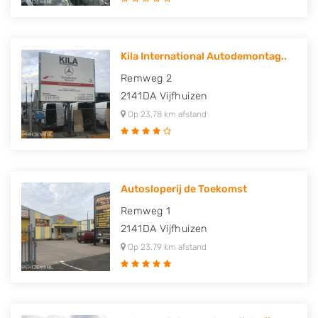
Kila International Autodemontag..
Remweg 2
2141DA
Vijfhuizen
Op 23,78 km afstand
Autosloperij de Toekomst
Remweg 1
2141DA
Vijfhuizen
Op 23,79 km afstand