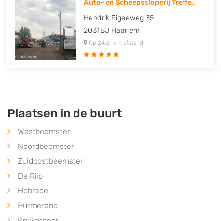
Auto- en Scheepssloperij Treffe..
Hendrik Figeeweg 35
2031BJ
Haarlem
Op 24,61 km afstand
Plaatsen in de buurt
Westbeemster
Noordbeemster
Zuidoostbeemster
De Rijp
Hobrede
Purmerend
Spijkerboor