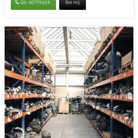
06-40719624
Bel mij