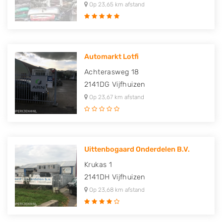
Op 23,65 km afstand
Automarkt Lotfi
Achterasweg 18
2141DG
Vijfhuizen
Op 23,67 km afstand
Uittenbogaard Onderdelen B.V.
Krukas 1
2141DH
Vijfhuizen
Op 23,68 km afstand