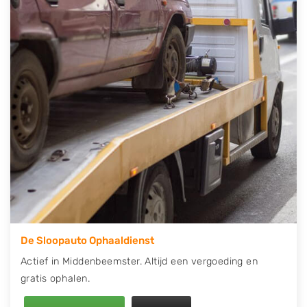
telefonisch contact op of maak een terugbelafspraak.
Wilt u direct een tweedehands auto onderdelen
offerte aanvragen? Dat kan via de Onderdelenlijn! Vul
uw kenteken in en druk op verzenden.
Wij kunnen u helpen met de inkoop van auto's van
eigenlijk alle merken, zoals Alfa Romeo, Audi, BMW,
Chevrolet, Citroën, Dacia, Fiat, Ford, Honda, Hyundai,
Kia, Mazda, Mercedes Benz, Mitsubishi, Nissan, Opel,
Peugeot, Porsche, Renault, Seat, Skoda, Suzuki, Tesla,
Toyota, Volkswagen en Volvo.
De Sloopauto Ophaaldienst
Actief in Middenbeemster. Altijd een vergoeding en
gratis ophalen.