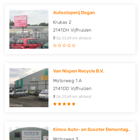
Autosloperij Dogan
Krukas 2
2141DH
Vijfhuizen
Op 23,69 km afstand
Van Nispen Recycle B.V.
Motorweg 1 A
2141DD
Vijfhuizen
Op 23,69 km afstand
Kimco Auto- en Scooter Demontag..
Motorweg 3