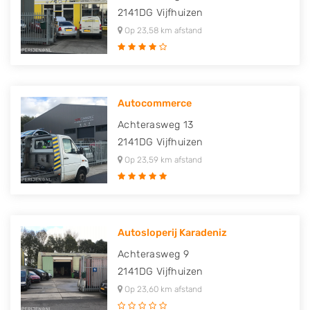
2141DG
Vijfhuizen
Op 23,58 km afstand
Autocommerce
Achterasweg 13
2141DG
Vijfhuizen
Op 23,59 km afstand
Autosloperij Karadeniz
Achterasweg 9
2141DG
Vijfhuizen
Op 23,60 km afstand