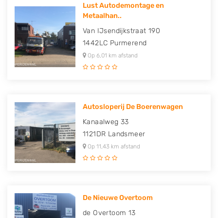
Lust Autodemontage en
Metaalhan..
Van IJsendijkstraat 190
1442LC
Purmerend
Op 6,01 km afstand
Autosloperij De Boerenwagen
Kanaalweg 33
1121DR
Landsmeer
Op 11,43 km afstand
De Nieuwe Overtoom
de Overtoom 13