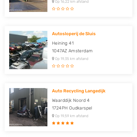
Op 16,22 km afstand
Autosloperij de Sluis
Heining 41
1047AZ
Amsterdam
Op 19,35 km afstand
Auto Recycling Langedijk
Waarddijk Noord 4
1724PH
Oudkarspel
Op 19,59 km afstand