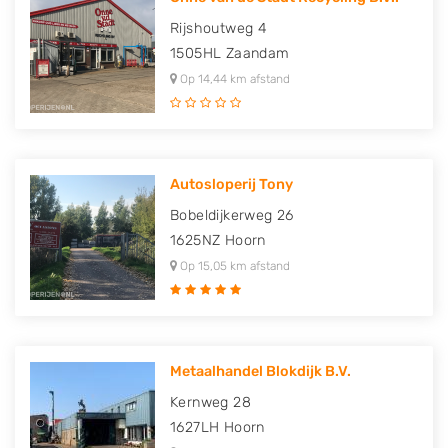
Rijshoutweg 4
1505HL
Zaandam
Op 14,44 km afstand
Autosloperij Tony
Bobeldijkerweg 26
1625NZ
Hoorn
Op 15,05 km afstand
Metaalhandel Blokdijk B.V.
Kernweg 28
1627LH
Hoorn