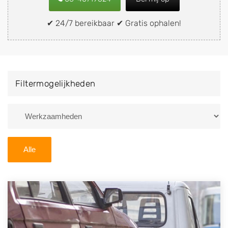
of brommobiel snel en eenvoudig verkopen aan een
demontagebedrijf in de buurt, deze zelf wegbrengen
✔ 24/7 bereikbaar ✔ Gratis ophalen!
naar de sloop of deze liever laten ophalen op een
locatie naar keuze? Kies dan voor een
autodemontagebedrijf of autosloperij in de omgeving
van Middenbeemster en ontvang een vergoeding voor
Filtermogelijkheden
uw oude of kapotte auto.
Zoekt u liever naar een sloperij in een andere plaats of
regio? U vindt hier alle bedrijven in
Noord-Holland
. U
kunt ook
zoeken
naar een sloop met behulp van uw
Alle
postcode.
U kunt er ook voor kiezen om direct uw sloopauto te
verkopen en op te laten halen door de Sloopauto
Ophaaldienst van Autosloperijen.nl. Wij kunnen uw
auto gratis ophalen in Middenbeemster
. Neem