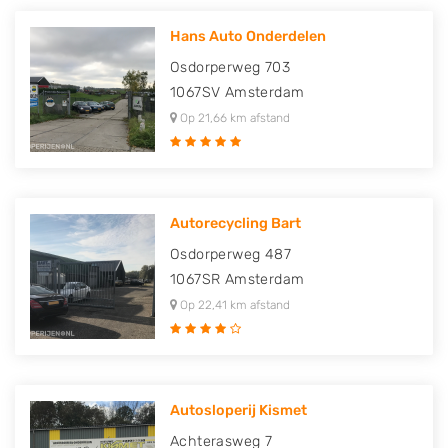
Hans Auto Onderdelen
Osdorperweg 703
1067SV
Amsterdam
Op 21,66 km afstand
Autorecycling Bart
Osdorperweg 487
1067SR
Amsterdam
Op 22,41 km afstand
Autosloperij Kismet
Achterasweg 7