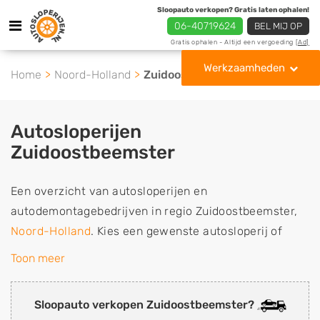
Sloopauto verkopen? Gratis laten ophalen!
06-40719624
BEL MIJ OP
Gratis ophalen - Altijd een vergoeding
[Ad]
Werkzaamheden
Home
Noord-Holland
Zuidoostbeemster
Autosloperijen
Zuidoostbeemster
Een overzicht van autosloperijen en
autodemontagebedrijven in regio Zuidoostbeemster,
Noord-Holland
. Kies een gewenste autosloperij of
autosloop uit de lijst die gespecialiseerd is in de
Toon meer
verkoop van gebruikte, tweedehands en sloopauto
onderdelen of in de inkoop van sloopauto's,
Sloopauto verkopen Zuidoostbeemster?
schadeauto's en tweedehands auto's (ook zonder apk