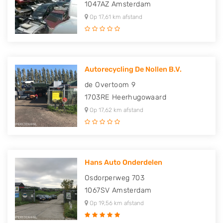
1047AZ
Amsterdam
Op 17,61 km afstand
Autorecycling De Nollen B.V.
de Overtoom 9
1703RE
Heerhugowaard
Op 17,62 km afstand
Hans Auto Onderdelen
Osdorperweg 703
1067SV
Amsterdam
Op 19,56 km afstand