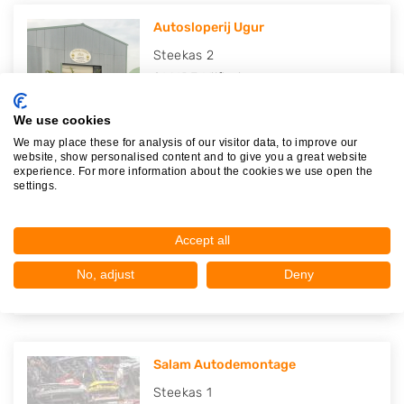
Autosloperij Ugur
Steekas 2
2141DJ
Vijfhuizen
Op 22,32 km afstand
We use cookies
We may place these for analysis of our visitor data, to improve our
website, show personalised content and to give you a great website
experience. For more information about the cookies we use open the
settings.
Uittenbogaard Onderdelen B.V.
Krukas 1
Accept all
2141DH
Vijfhuizen
Op 22,34 km afstand
No, adjust
Deny
Salam Autodemontage
Steekas 1