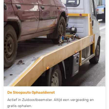
auto gratis ophalen in Zuidoostbeemster
. Neem
telefonisch contact op of maak een terugbelafspraak.
Wilt u direct een tweedehands auto onderdelen
offerte aanvragen? Dat kan via de Onderdelenlijn! Vul
uw kenteken in en druk op verzenden.
Wij kunnen u helpen met de inkoop van auto's van
eigenlijk alle merken, zoals Alfa Romeo, Audi, BMW,
Chevrolet, Citroën, Dacia, Fiat, Ford, Honda, Hyundai,
Kia, Mazda, Mercedes Benz, Mitsubishi, Nissan, Opel,
Peugeot, Porsche, Renault, Seat, Skoda, Suzuki, Tesla,
Toyota, Volkswagen en Volvo.
De Sloopauto Ophaaldienst
Actief in Zuidoostbeemster. Altijd een vergoeding en
gratis ophalen.