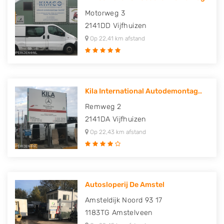
Motorweg 3
2141DD
Vijfhuizen
Op 22,41 km afstand
Kila International Autodemontag..
Remweg 2
2141DA
Vijfhuizen
Op 22,43 km afstand
Autosloperij De Amstel
Amsteldijk Noord 93 17
1183TG
Amstelveen