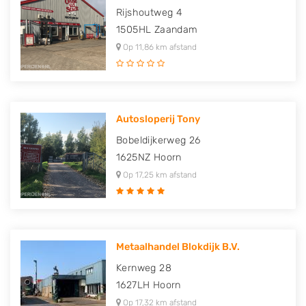
Rijshoutweg 4
1505HL
Zaandam
Op 11,86 km afstand
Autosloperij Tony
Bobeldijkerweg 26
1625NZ
Hoorn
Op 17,25 km afstand
Metaalhandel Blokdijk B.V.
Kernweg 28
1627LH
Hoorn
Op 17,32 km afstand