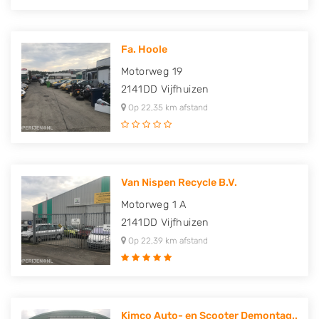
Fa. Hoole
Motorweg 19
2141DD
Vijfhuizen
Op 22,35 km afstand
Van Nispen Recycle B.V.
Motorweg 1 A
2141DD
Vijfhuizen
Op 22,39 km afstand
Kimco Auto- en Scooter Demontag..