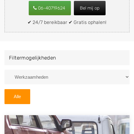
keuring). Wilt u uw auto, camper, vrachtwagen, motor
06-40719624
Bel mij op
of brommobiel snel en eenvoudig verkopen aan een
demontagebedrijf in de buurt, deze zelf wegbrengen
✔ 24/7 bereikbaar ✔ Gratis ophalen!
naar de sloop of deze liever laten ophalen op een
locatie naar keuze? Kies dan voor een
autodemontagebedrijf of autosloperij in de omgeving
van Zuidoostbeemster en ontvang een vergoeding
Filtermogelijkheden
voor uw oude of kapotte auto.
Zoekt u liever naar een sloperij in een andere plaats of
regio? U vindt hier alle bedrijven in
Noord-Holland
. U
kunt ook
zoeken
naar een sloop met behulp van uw
Alle
postcode.
U kunt er ook voor kiezen om direct uw sloopauto te
verkopen en op te laten halen door de Sloopauto
Ophaaldienst van Autosloperijen.nl. Wij kunnen uw