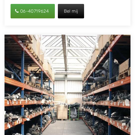
06-40719624
Bel mij