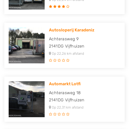
Autosloperij Karadeniz
Achterasweg 9
2141DG
Vijfhuizen
Op 22,26 km afstand
Automarkt Lotfi
Achterasweg 18
2141DG
Vijfhuizen
Op 22,31 km afstand