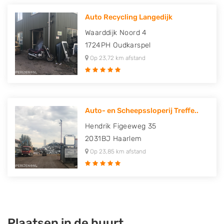
Auto Recycling Langedijk
Waarddijk Noord 4
1724PH
Oudkarspel
Op 23,72 km afstand
Auto- en Scheepssloperij Treffe..
Hendrik Figeeweg 35
2031BJ
Haarlem
Op 23,85 km afstand
Plaatsen in de buurt