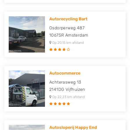
Autorecycling Bart
Osdorperweg 487
1067SR
Amsterdam
Op 20,15 km afstand
Autocommerce
Achterasweg 13
2141DG
Vijfhuizen
Op 22,23 km afstand
Autosloperij Happy End