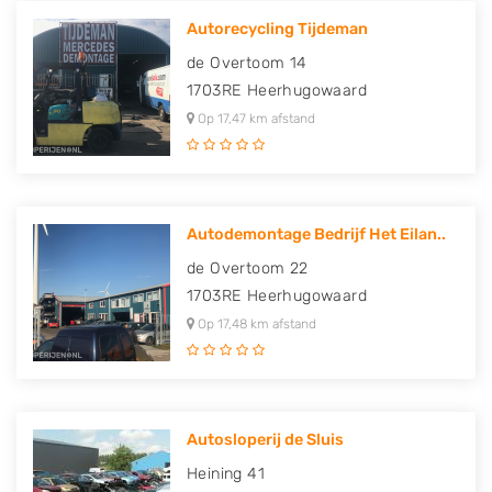
Autorecycling Tijdeman
de Overtoom 14
1703RE
Heerhugowaard
Op 17,47 km afstand
Autodemontage Bedrijf Het Eilan..
de Overtoom 22
1703RE
Heerhugowaard
Op 17,48 km afstand
Autosloperij de Sluis
Heining 41