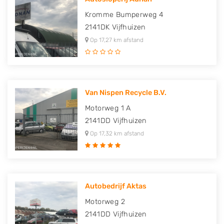
Kromme Bumperweg 4
2141DK
Vijfhuizen
Op 17,27 km afstand
Van Nispen Recycle B.V.
Motorweg 1 A
2141DD
Vijfhuizen
Op 17,32 km afstand
Autobedrijf Aktas
Motorweg 2
2141DD
Vijfhuizen