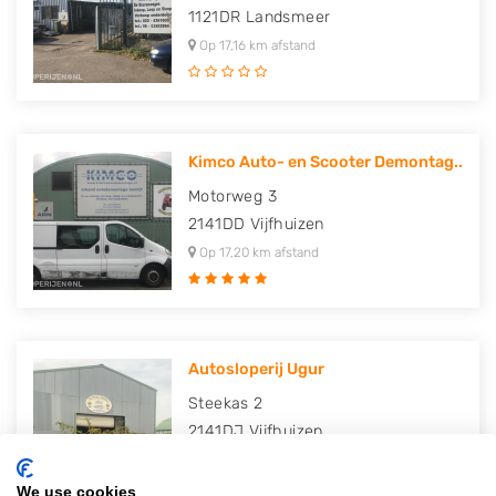
1121DR
Landsmeer
Op 17,16 km afstand
Kimco Auto- en Scooter Demontag..
Motorweg 3
2141DD
Vijfhuizen
Op 17,20 km afstand
Autosloperij Ugur
Steekas 2
2141DJ
Vijfhuizen
Op 17,23 km afstand
We use cookies