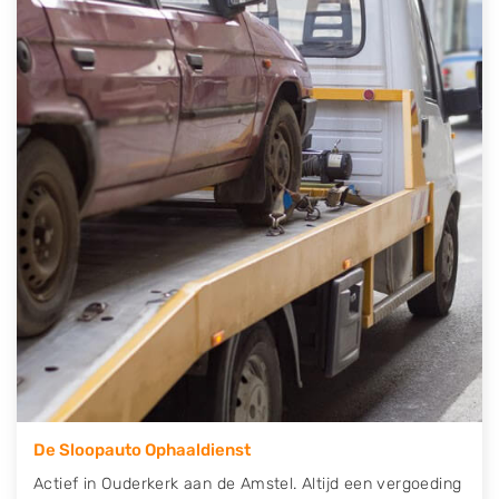
auto gratis ophalen in Ouderkerk aan de Amstel
.
Neem telefonisch contact op of maak een
terugbelafspraak. Wilt u direct een tweedehands auto
onderdelen offerte aanvragen? Dat kan via de
Onderdelenlijn! Vul uw kenteken in en druk op
verzenden.
Wij kunnen u helpen met de inkoop van auto's van
eigenlijk alle merken, zoals Alfa Romeo, Audi, BMW,
Chevrolet, Citroën, Dacia, Fiat, Ford, Honda, Hyundai,
Kia, Mazda, Mercedes Benz, Mitsubishi, Nissan, Opel,
Peugeot, Porsche, Renault, Seat, Skoda, Suzuki, Tesla,
Toyota, Volkswagen en Volvo.
De Sloopauto Ophaaldienst
Actief in Ouderkerk aan de Amstel. Altijd een vergoeding