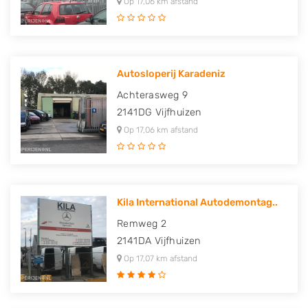
Op 17,06 km afstand
Autosloperij Karadeniz
Achterasweg 9
2141DG
Vijfhuizen
Op 17,06 km afstand
Kila International Autodemontag..
Remweg 2
2141DA
Vijfhuizen
Op 17,07 km afstand