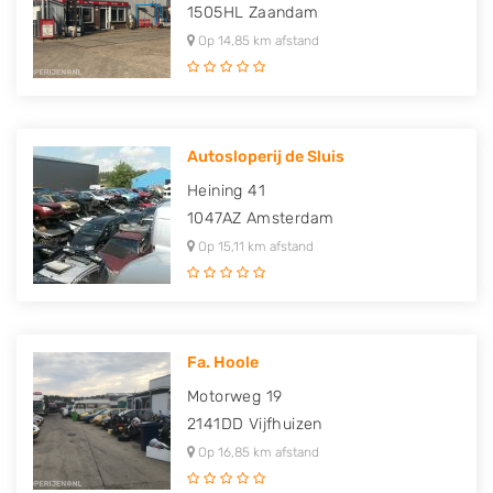
1505HL
Zaandam
Op 14,85 km afstand
Autosloperij de Sluis
Heining 41
1047AZ
Amsterdam
Op 15,11 km afstand
Fa. Hoole
Motorweg 19
2141DD
Vijfhuizen
Op 16,85 km afstand