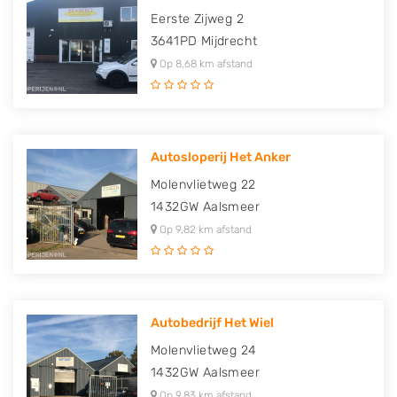
Eerste Zijweg 2
3641PD
Mijdrecht
Op 8,68 km afstand
Autosloperij Het Anker
Molenvlietweg 22
1432GW
Aalsmeer
Op 9,82 km afstand
Autobedrijf Het Wiel
Molenvlietweg 24
1432GW
Aalsmeer
Op 9,83 km afstand