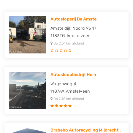
Autosloperij De Amstel
Amsteldijk Noord 93 17
1183TG
Amstelveen
Op 2,31 km afstand
Autosloopbedrijf Hein
Wagenweg 4
1187AX
Amstelveen
Op 7,45 km afstand
Brabebo Autorecycling Mijdrecht..