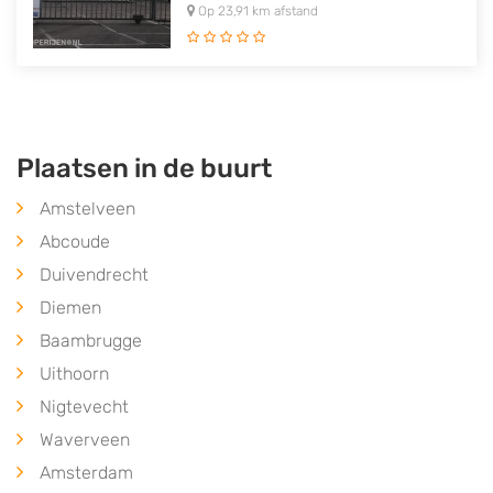
Op 23,91 km afstand
Plaatsen in de buurt
Amstelveen
Abcoude
Duivendrecht
Diemen
Baambrugge
Uithoorn
Nigtevecht
Waverveen
Amsterdam