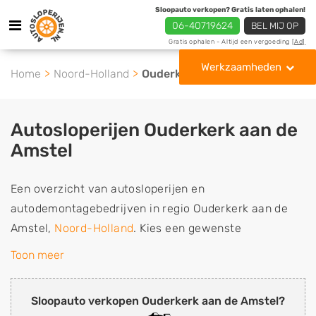
Sloopauto verkopen? Gratis laten ophalen!
06-40719624
BEL MIJ OP
Gratis ophalen - Altijd een vergoeding
[Ad]
Werkzaamheden
Home
Noord-Holland
Ouderkerk aan de Amstel
Autosloperijen Ouderkerk aan de
Amstel
Een overzicht van autosloperijen en
autodemontagebedrijven in regio Ouderkerk aan de
Amstel,
Noord-Holland
. Kies een gewenste
autosloperij of autosloop uit de lijst die
Toon meer
gespecialiseerd is in de verkoop van gebruikte,
tweedehands en sloopauto onderdelen of in de inkoop
Sloopauto verkopen Ouderkerk aan de Amstel?
van sloopauto's, schadeauto's en tweedehands auto's