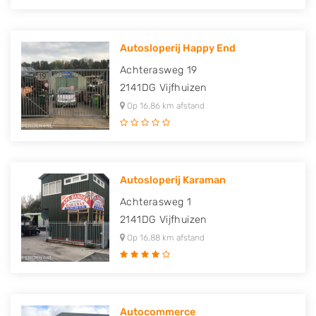
Autosloperij Happy End
Achterasweg 19
2141DG
Vijfhuizen
Op 16,86 km afstand
Autosloperij Karaman
Achterasweg 1
2141DG
Vijfhuizen
Op 16,88 km afstand
Autocommerce