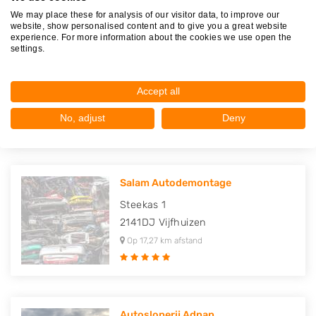
We may place these for analysis of our visitor data, to improve our
website, show personalised content and to give you a great website
experience. For more information about the cookies we use open the
settings.
Autosloperij de Toekomst
Remweg 1
2141DA
Vijfhuizen
Accept all
Op 17,23 km afstand
No, adjust
Deny
Salam Autodemontage
Steekas 1
2141DJ
Vijfhuizen
Op 17,27 km afstand
Autosloperij Adnan