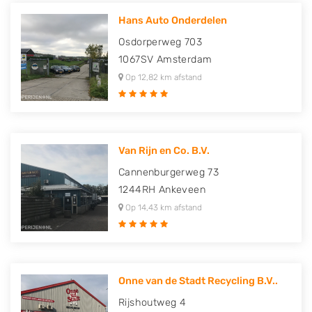
Hans Auto Onderdelen
Osdorperweg 703
1067SV
Amsterdam
Op 12,82 km afstand
Van Rijn en Co. B.V.
Cannenburgerweg 73
1244RH
Ankeveen
Op 14,43 km afstand
Onne van de Stadt Recycling B.V..
Rijshoutweg 4