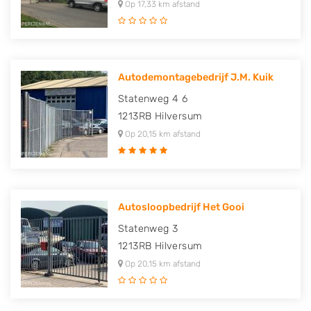
Op 17,33 km afstand
Autodemontagebedrijf J.M. Kuik
Statenweg 4 6
1213RB
Hilversum
Op 20,15 km afstand
Autosloopbedrijf Het Gooi
Statenweg 3
1213RB
Hilversum
Op 20,15 km afstand