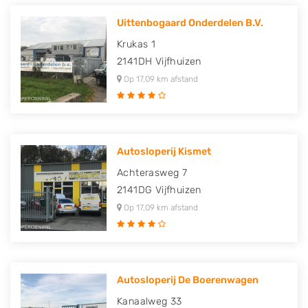
Uittenbogaard Onderdelen B.V.
Krukas 1
2141DH
Vijfhuizen
Op 17,09 km afstand
Autosloperij Kismet
Achterasweg 7
2141DG
Vijfhuizen
Op 17,09 km afstand
Autosloperij De Boerenwagen
Kanaalweg 33