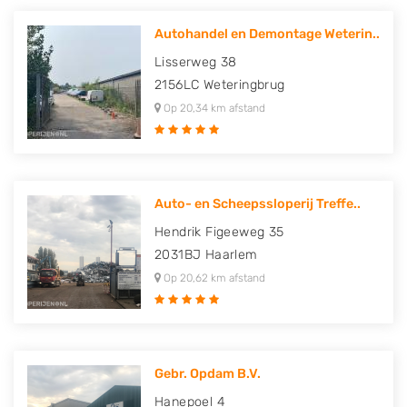
Autohandel en Demontage Weterin..
Lisserweg 38
2156LC
Weteringbrug
Op 20,34 km afstand
Auto- en Scheepssloperij Treffe..
Hendrik Figeeweg 35
2031BJ
Haarlem
Op 20,62 km afstand
Gebr. Opdam B.V.
Hanepoel 4