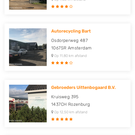
Autorecycling Bart
Osdorperweg 487
1067SR
Amsterdam
Op 11,80 km afstand
Gebroeders Uittenbogaard B.V.
Kruisweg 395
1437CH
Rozenburg
Op 12,50 km afstand