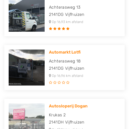
Achterasweg 13
2141DG
Vijfhuizen
Op 16,93 km afstand
Automarkt Lotfi
Achterasweg 18
2141DG
Vijfhuizen
Op 16,96 km afstand
Autosloperij Dogan
Krukas 2
2141DH
Vijfhuizen