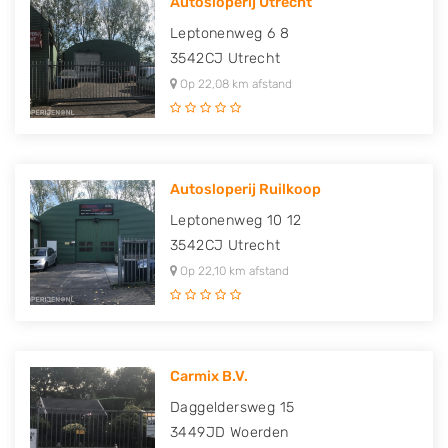
Autosloperij Utrecht
Leptonenweg 6 8
3542CJ
Utrecht
Op 22,08 km afstand
Autosloperij Ruilkoop
Leptonenweg 10 12
3542CJ
Utrecht
Op 22,10 km afstand
Carmix B.V.
Daggeldersweg 15
3449JD
Woerden