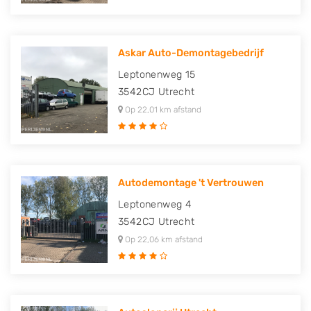
Askar Auto-Demontagebedrijf
Leptonenweg 15
3542CJ
Utrecht
Op 22,01 km afstand
Autodemontage 't Vertrouwen
Leptonenweg 4
3542CJ
Utrecht
Op 22,06 km afstand