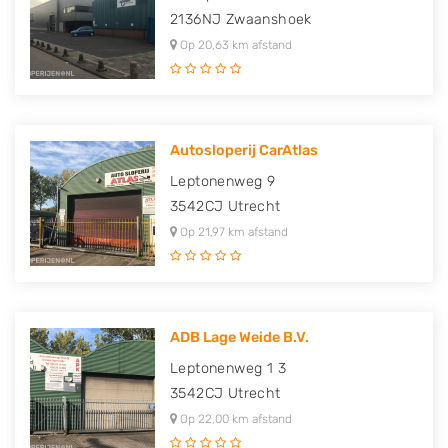
2136NJ
Zwaanshoek
Op 20,63 km afstand
Autosloperij CarAtlas
Leptonenweg 9
3542CJ
Utrecht
Op 21,97 km afstand
ADB Lage Weide B.V.
Leptonenweg 1 3
3542CJ
Utrecht
Op 22,00 km afstand