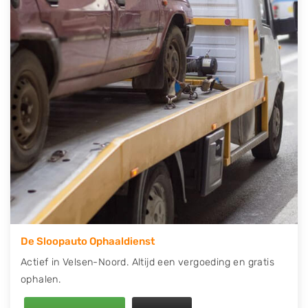
telefonisch contact op of maak een terugbelafspraak.
Wilt u direct een tweedehands auto onderdelen
offerte aanvragen? Dat kan via de Onderdelenlijn! Vul
uw kenteken in en druk op verzenden.
Wij kunnen u helpen met de inkoop van auto's van
eigenlijk alle merken, zoals Alfa Romeo, Audi, BMW,
Chevrolet, Citroën, Dacia, Fiat, Ford, Honda, Hyundai,
Kia, Mazda, Mercedes Benz, Mitsubishi, Nissan, Opel,
Peugeot, Porsche, Renault, Seat, Skoda, Suzuki, Tesla,
Toyota, Volkswagen en Volvo.
De Sloopauto Ophaaldienst
Actief in Velsen-Noord. Altijd een vergoeding en gratis
ophalen.