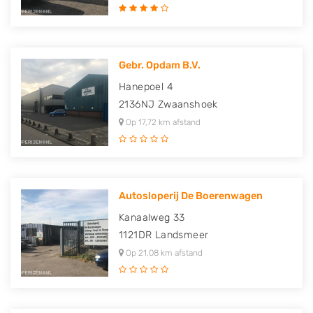
Gebr. Opdam B.V.
Hanepoel 4
2136NJ
Zwaanshoek
Op 17,72 km afstand
Autosloperij De Boerenwagen
Kanaalweg 33
1121DR
Landsmeer
Op 21,08 km afstand