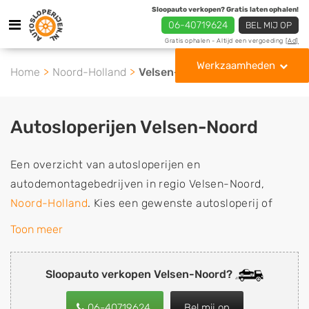
Sloopauto verkopen? Gratis laten ophalen!
06-40719624
BEL MIJ OP
Gratis ophalen - Altijd een vergoeding
[Ad]
Werkzaamheden
Home
Noord-Holland
Velsen-Noord
Autosloperijen Velsen-Noord
Een overzicht van autosloperijen en
autodemontagebedrijven in regio Velsen-Noord,
Noord-Holland
. Kies een gewenste autosloperij of
autosloop uit de lijst die gespecialiseerd is in de
Toon meer
verkoop van gebruikte, tweedehands en sloopauto
onderdelen of in de inkoop van sloopauto's,
Sloopauto verkopen Velsen-Noord?
schadeauto's en tweedehands auto's (ook zonder apk
keuring). Wilt u uw auto, camper, vrachtwagen, motor
06-40719624
Bel mij op