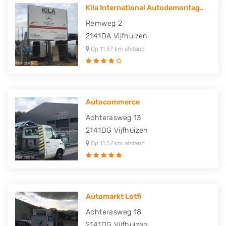
Kila International Autodemontag..
Remweg 2
2141DA
Vijfhuizen
Op 11,57 km afstand
Autocommerce
Achterasweg 13
2141DG
Vijfhuizen
Op 11,57 km afstand
Automarkt Lotfi
Achterasweg 18
2141DG
Vijfhuizen