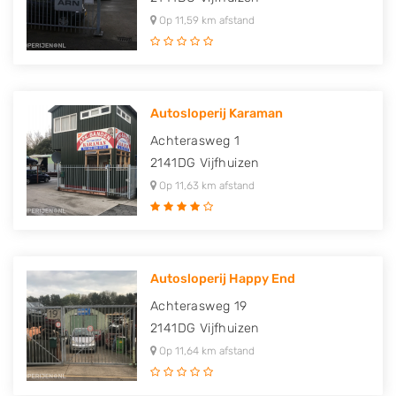
Op 11,59 km afstand
Autosloperij Karaman
Achterasweg 1
2141DG
Vijfhuizen
Op 11,63 km afstand
Autosloperij Happy End
Achterasweg 19
2141DG
Vijfhuizen
Op 11,64 km afstand