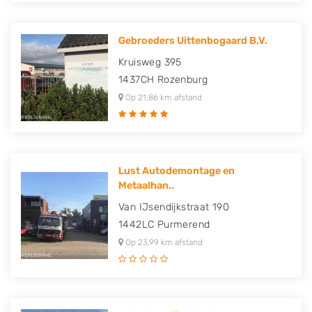
Gebroeders Uittenbogaard B.V.
Kruisweg 395
1437CH
Rozenburg
Op 21,86 km afstand
Lust Autodemontage en
Metaalhan..
Van IJsendijkstraat 190
1442LC
Purmerend
Op 23,99 km afstand