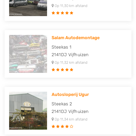
Op 11,30 km afstand
Salam Autodemontage
Steekas 1
2141DJ
Vijfhuizen
Op 11,32 km afstand
Autosloperij Ugur
Steekas 2
2141DJ
Vijfhuizen
Op 11,34 km afstand