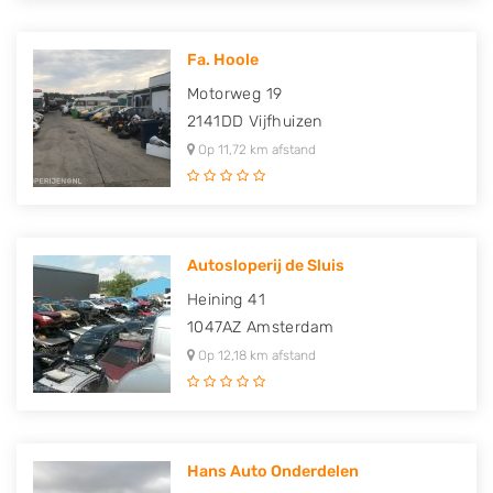
Fa. Hoole
Motorweg 19
2141DD
Vijfhuizen
Op 11,72 km afstand
Autosloperij de Sluis
Heining 41
1047AZ
Amsterdam
Op 12,18 km afstand
Hans Auto Onderdelen