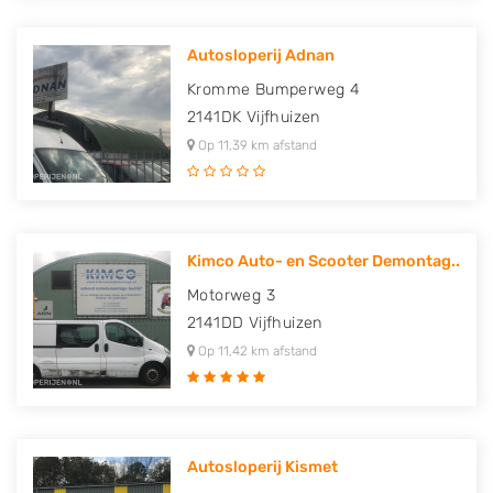
Autosloperij Adnan
Kromme Bumperweg 4
2141DK
Vijfhuizen
Op 11,39 km afstand
Kimco Auto- en Scooter Demontag..
Motorweg 3
2141DD
Vijfhuizen
Op 11,42 km afstand
Autosloperij Kismet