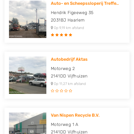
Auto- en Scheepssloperij Treffe..
Hendrik Figeeweg 35
2031BJ
Haarlem
Op 9,19 km afstand
Autobedrijf Aktas
Motorweg 2
2141DD
Vijfhuizen
Op 11,27 km afstand
Van Nispen Recycle B.V.
Motorweg 1 A
2141DD
Vijfhuizen