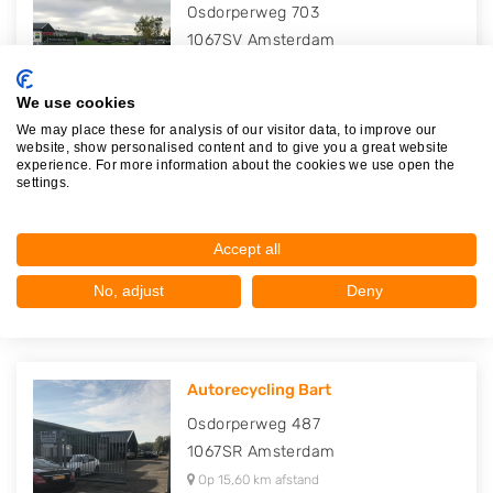
Osdorperweg 703
1067SV
Amsterdam
Op 14,51 km afstand
We use cookies
We may place these for analysis of our visitor data, to improve our
website, show personalised content and to give you a great website
experience. For more information about the cookies we use open the
settings.
Onne van de Stadt Recycling B.V..
Rijshoutweg 4
1505HL
Zaandam
Accept all
Op 15,59 km afstand
No, adjust
Deny
Autorecycling Bart
Osdorperweg 487
1067SR
Amsterdam
Op 15,60 km afstand