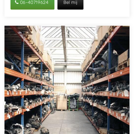
06-40719624
Bel mij