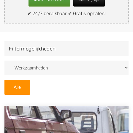
of brommobiel snel en eenvoudig verkopen aan een
demontagebedrijf in de buurt, deze zelf wegbrengen
✔ 24/7 bereikbaar ✔ Gratis ophalen!
naar de sloop of deze liever laten ophalen op een
locatie naar keuze? Kies dan voor een
autodemontagebedrijf of autosloperij in de omgeving
van Velsen-Noord en ontvang een vergoeding voor uw
Filtermogelijkheden
oude of kapotte auto.
Zoekt u liever naar een sloperij in een andere plaats of
regio? U vindt hier alle bedrijven in
Noord-Holland
. U
kunt ook
zoeken
naar een sloop met behulp van uw
Alle
postcode.
U kunt er ook voor kiezen om direct uw sloopauto te
verkopen en op te laten halen door de Sloopauto
Ophaaldienst van Autosloperijen.nl. Wij kunnen uw
auto gratis ophalen in Velsen-Noord
. Neem