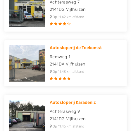
Achterasweg 7
2141DG
Vijfhuizen
Op 11,42 km afstand
Autosloperij de Toekomst
Remweg 1
2141DA
Vijfhuizen
Op 11,43 km afstand
Autosloperij Karadeniz
Achterasweg 9
2141DG
Vijfhuizen
Op 11,46 km afstand