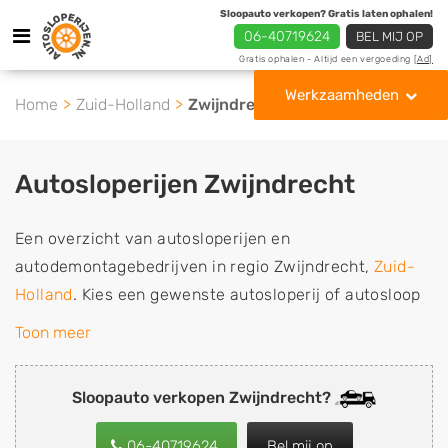
Sloopauto verkopen? Gratis laten ophalen!
06-40719624
BEL MIJ OP
Gratis ophalen - Altijd een vergoeding
[Ad]
Werkzaamheden
Home
Zuid-Holland
Zwijndrecht
Autosloperijen Zwijndrecht
Een overzicht van autosloperijen en
autodemontagebedrijven in regio Zwijndrecht,
Zuid-
Holland
. Kies een gewenste autosloperij of autosloop
uit de lijst die gespecialiseerd is in de verkoop van
Toon meer
gebruikte, tweedehands en sloopauto onderdelen of in
de inkoop van sloopauto's, schadeauto's en
Sloopauto verkopen Zwijndrecht?
tweedehands auto's (ook zonder apk keuring). Wilt u
uw auto, camper, vrachtwagen, motor of brommobiel
06-40719624
Bel mij op