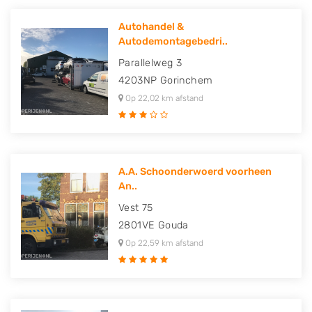
Autohandel &
Autodemontagebedri..
Parallelweg 3
4203NP
Gorinchem
Op 22,02 km afstand
A.A. Schoonderwoerd voorheen
An..
Vest 75
2801VE
Gouda
Op 22,59 km afstand