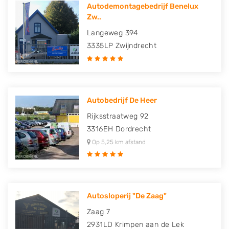
Autodemontagebedrijf Benelux
Zw..
Langeweg 394
3335LP
Zwijndrecht
Autobedrijf De Heer
Rijksstraatweg 92
3316EH
Dordrecht
Op 5,25 km afstand
Autosloperij "De Zaag"
Zaag 7
2931LD
Krimpen aan de Lek