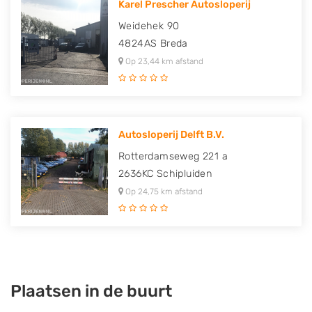
Karel Prescher Autosloperij
Weidehek 90
4824AS
Breda
Op 23,44 km afstand
Autosloperij Delft B.V.
Rotterdamseweg 221 a
2636KC
Schipluiden
Op 24,75 km afstand
Plaatsen in de buurt