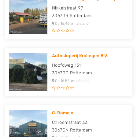
Nikkelstraat 97
3067GR
Rotterdam
Op 16,46 km afstand
Autosloperij Kralingen B.V.
Hoofdweg 131
3067GD
Rotterdam
Op 16,54 km afstand
C. Romein
Chroomstraat 33
3067GN
Rotterdam