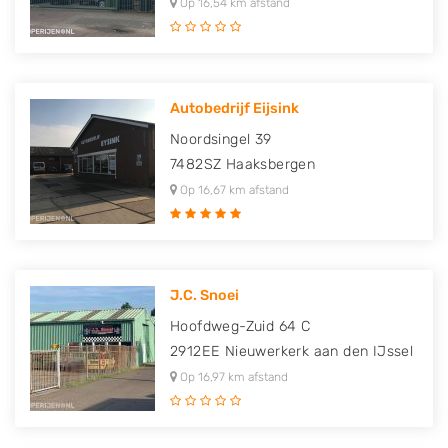
Op 16,54 km afstand
Autobedrijf Eijsink
Noordsingel 39
7482SZ
Haaksbergen
Op 16,67 km afstand
J.C. Snoei
Hoofdweg-Zuid 64 C
2912EE
Nieuwerkerk aan den IJssel
Op 16,97 km afstand