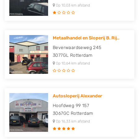
Op 10,03 km afstand
Metaalhandel en Sloperij B. Rij..
Beverwaardseweg 245
3077GL
Rotterdam
Op 10,64 km afstand
Autosloperij Alexander
Hoofdweg 99 157
3067GC
Rotterdam
Op 16,33 km afstand