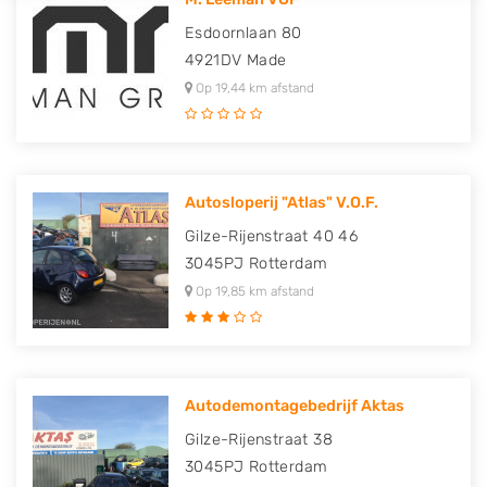
Esdoornlaan 80
4921DV
Made
Op 19,44 km afstand
Autosloperij "Atlas" V.O.F.
Gilze-Rijenstraat 40 46
3045PJ
Rotterdam
Op 19,85 km afstand
Autodemontagebedrijf Aktas
Gilze-Rijenstraat 38
3045PJ
Rotterdam