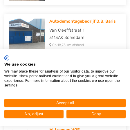
Autodemontagebedrijf D.B. Baris
Van Cleeffstraat 1
3113AK
Schiedam
Op 18,75 km afstand
We use cookies
We may place these for analysis of our visitor data, to improve our
Autodemontagebedrijf Schiedam (..
website, show personalised content and to give you a great website
experience. For more information about the cookies we use open the
Strickledeweg 99
settings.
3125AT
Schiedam
Op 19,36 km afstand
Accept all
No, adjust
Deny
M. Leeman VOF