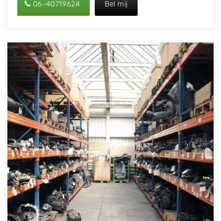
06-40719624
Bel mij