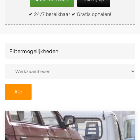
snel en eenvoudig verkopen aan een
demontagebedrijf in de buurt, deze zelf wegbrengen
✔ 24/7 bereikbaar ✔ Gratis ophalen!
naar de sloop of deze liever laten ophalen op een
locatie naar keuze? Kies dan voor een
autodemontagebedrijf of autosloperij in de omgeving
van Zwijndrecht en ontvang een vergoeding voor uw
Filtermogelijkheden
oude of kapotte auto.
Zoekt u liever naar een sloperij in een andere plaats of
regio? U vindt hier alle bedrijven in
Zuid-Holland
. U
kunt ook
zoeken
naar een sloop met behulp van uw
Alle
postcode.
U kunt er ook voor kiezen om direct uw sloopauto te
verkopen en op te laten halen door de Sloopauto
Ophaaldienst van Autosloperijen.nl. Wij kunnen uw
auto gratis ophalen in Zwijndrecht
. Neem