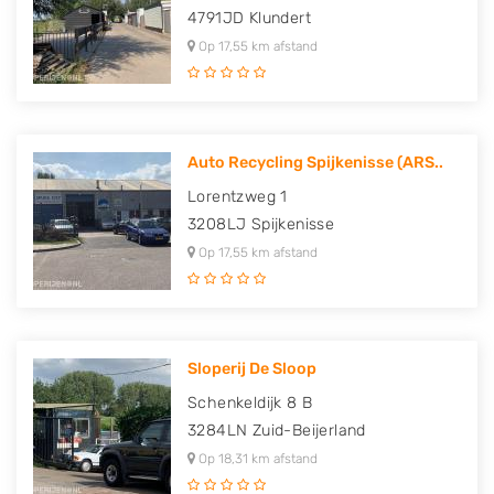
4791JD
Klundert
Op 17,55 km afstand
Auto Recycling Spijkenisse (ARS..
Lorentzweg 1
3208LJ
Spijkenisse
Op 17,55 km afstand
Sloperij De Sloop
Schenkeldijk 8 B
3284LN
Zuid-Beijerland
Op 18,31 km afstand