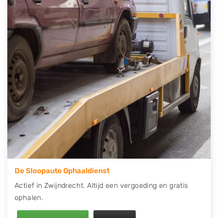
telefonisch contact op of maak een terugbelafspraak.
Wilt u direct een tweedehands auto onderdelen
offerte aanvragen? Dat kan via de Onderdelenlijn! Vul
uw kenteken in en druk op verzenden.
Wij kunnen u helpen met de inkoop van auto's van
eigenlijk alle merken, zoals Alfa Romeo, Audi, BMW,
Chevrolet, Citroën, Dacia, Fiat, Ford, Honda, Hyundai,
Kia, Mazda, Mercedes Benz, Mitsubishi, Nissan, Opel,
Peugeot, Porsche, Renault, Seat, Skoda, Suzuki, Tesla,
Toyota, Volkswagen en Volvo.
De Sloopauto Ophaaldienst
Actief in Zwijndrecht. Altijd een vergoeding en gratis
ophalen.