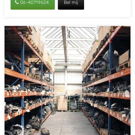
06-40719624
Bel mij