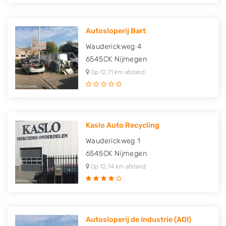
Autosloperij Bart
Wauderickweg 4
6545CK
Nijmegen
Op 12,71 km afstand
Kaslo Auto Recycling
Wauderickweg 1
6545CK
Nijmegen
Op 12,74 km afstand
Autosloperij de Industrie (ADI)