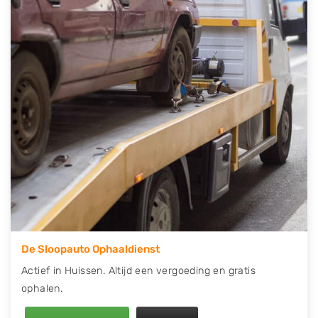
contact op of maak een terugbelafspraak. Wilt u
direct een tweedehands auto onderdelen offerte
aanvragen? Dat kan via de Onderdelenlijn! Vul uw
kenteken in en druk op verzenden.
Wij kunnen u helpen met de inkoop van auto's van
eigenlijk alle merken, zoals Alfa Romeo, Audi, BMW,
Chevrolet, Citroën, Dacia, Fiat, Ford, Honda, Hyundai,
Kia, Mazda, Mercedes Benz, Mitsubishi, Nissan, Opel,
Peugeot, Porsche, Renault, Seat, Skoda, Suzuki, Tesla,
Toyota, Volkswagen en Volvo.
De Sloopauto Ophaaldienst
Actief in Huissen. Altijd een vergoeding en gratis
ophalen.