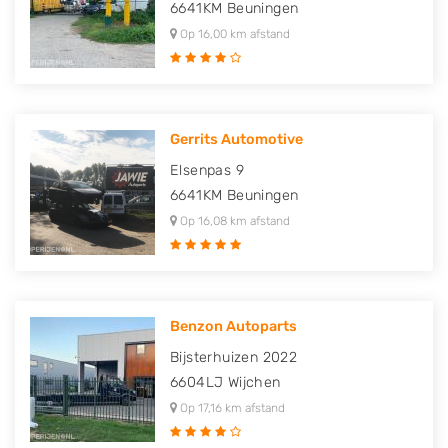
6641KM
Beuningen
Op 16,00 km afstand
Gerrits Automotive
Elsenpas 9
6641KM
Beuningen
Op 16,08 km afstand
Benzon Autoparts
Bijsterhuizen 2022
6604LJ
Wijchen
Op 17,16 km afstand