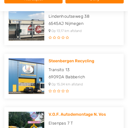
Boy Geenacker Gebruikte Volvo O..
Lindenhoutseweg 38
6545AJ
Nijmegen
Op 13,17 km afstand
Steenbergen Recycling
Transito 13
6909DA
Babberich
Op 15,04 km afstand
V.O.F. Autodemontage N. Vos
Elsenpas 7 T