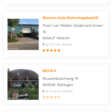
Reuvers Auto Demontagebedrijf
Poort van Midden Gelderland Groen
16
6666LP
Heteren
Op 12,17 km afstand
BZJ B.V.
Rouwenboschweg 19
6545AE
Nijmegen
Op 12,60 km afstand