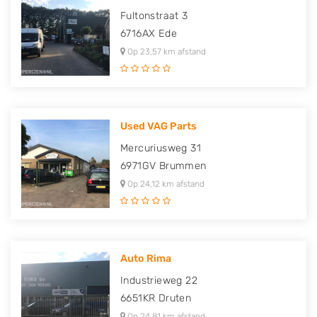
Fultonstraat 3
6716AX
Ede
Op 23,57 km afstand
Used VAG Parts
Mercuriusweg 31
6971GV
Brummen
Op 24,12 km afstand
Auto Rima
Industrieweg 22
6651KR
Druten
Op 24,81 km afstand