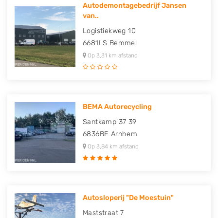
Autodemontagebedrijf Jansen
van..
Logistiekweg 10
6681LS
Bemmel
Op 3,31 km afstand
BEMA Autorecycling
Santkamp 37 39
6836BE
Arnhem
Op 3,84 km afstand
Autosloperij "De Moestuin"
Maststraat 7