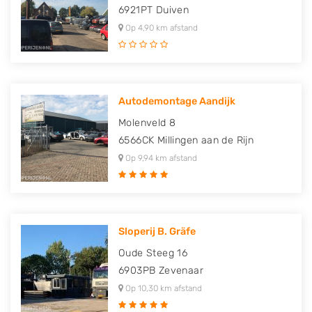
6921PT
Duiven
Op 4,90 km afstand
Autodemontage Aandijk
Molenveld 8
6566CK
Millingen aan de Rijn
Op 9,94 km afstand
Sloperij B. Gräfe
Oude Steeg 16
6903PB
Zevenaar
Op 10,30 km afstand