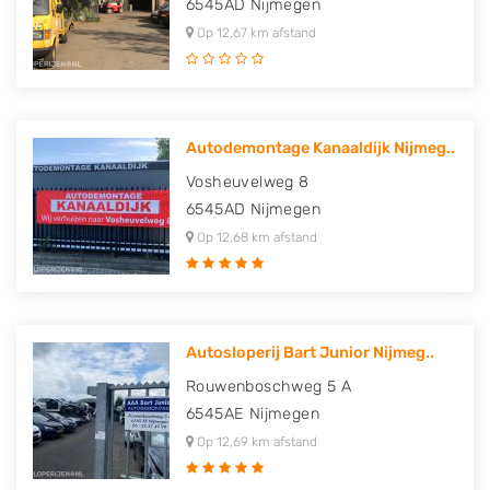
6545AD
Nijmegen
Op 12,67 km afstand
Autodemontage Kanaaldijk Nijmeg..
Vosheuvelweg 8
6545AD
Nijmegen
Op 12,68 km afstand
Autosloperij Bart Junior Nijmeg..
Rouwenboschweg 5 A
6545AE
Nijmegen
Op 12,69 km afstand