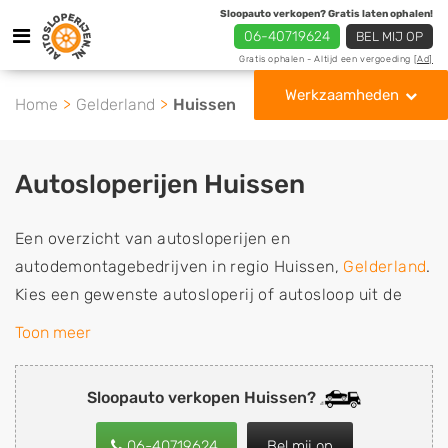
Sloopauto verkopen? Gratis laten ophalen!
06-40719624
BEL MIJ OP
Gratis ophalen - Altijd een vergoeding
[Ad]
Werkzaamheden
Home
Gelderland
Huissen
Autosloperijen Huissen
Een overzicht van autosloperijen en
autodemontagebedrijven in regio Huissen,
Gelderland
.
Kies een gewenste autosloperij of autosloop uit de
lijst die gespecialiseerd is in de verkoop van
Toon meer
gebruikte, tweedehands en sloopauto onderdelen of in
de inkoop van sloopauto's, schadeauto's en
Sloopauto verkopen Huissen?
tweedehands auto's (ook zonder apk keuring). Wilt u
uw auto, camper, vrachtwagen, motor of brommobiel
06-40719624
Bel mij op