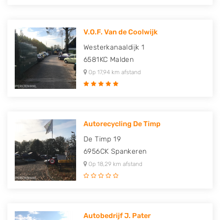
V.O.F. Van de Coolwijk
Westerkanaaldijk 1
6581KC
Malden
Op 17,94 km afstand
Autorecycling De Timp
De Timp 19
6956CK
Spankeren
Op 18,29 km afstand
Autobedrijf J. Pater