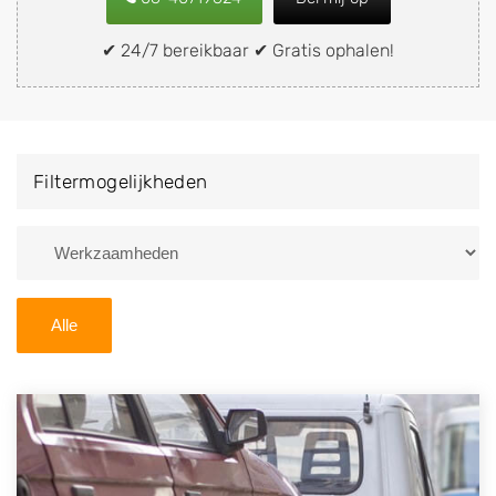
snel en eenvoudig verkopen aan een
demontagebedrijf in de buurt, deze zelf wegbrengen
✔ 24/7 bereikbaar ✔ Gratis ophalen!
naar de sloop of deze liever laten ophalen op een
locatie naar keuze? Kies dan voor een
autodemontagebedrijf of autosloperij in de omgeving
van Huissen en ontvang een vergoeding voor uw oude
Filtermogelijkheden
of kapotte auto.
Zoekt u liever naar een sloperij in een andere plaats of
regio? U vindt hier alle bedrijven in
Gelderland
. U kunt
ook
zoeken
naar een sloop met behulp van uw
Alle
postcode.
U kunt er ook voor kiezen om direct uw sloopauto te
verkopen en op te laten halen door de Sloopauto
Ophaaldienst van Autosloperijen.nl. Wij kunnen uw
auto gratis ophalen in Huissen
. Neem telefonisch