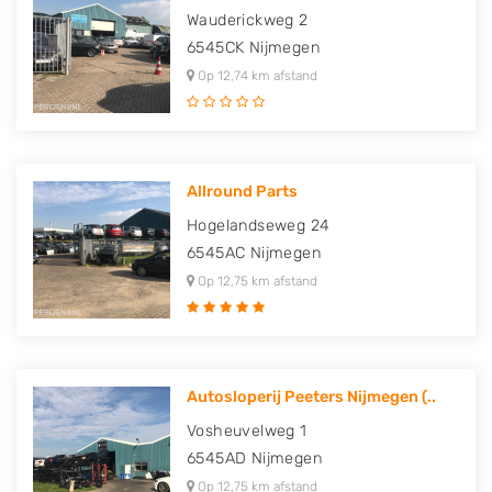
Wauderickweg 2
6545CK
Nijmegen
Op 12,74 km afstand
Allround Parts
Hogelandseweg 24
6545AC
Nijmegen
Op 12,75 km afstand
Autosloperij Peeters Nijmegen (..
Vosheuvelweg 1
6545AD
Nijmegen
Op 12,75 km afstand