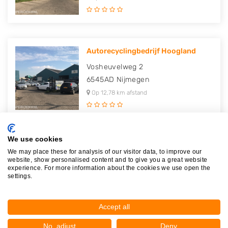
Autorecyclingbedrijf Hoogland
Vosheuvelweg 2
6545AD
Nijmegen
Op 12,78 km afstand
We use cookies
Sanders Autoparts
We may place these for analysis of our visitor data, to improve our
website, show personalised content and to give you a great website
Hogelandseweg 13
experience. For more information about the cookies we use open the
6545AC
Nijmegen
settings.
Op 12,80 km afstand
Accept all
No, adjust
Deny