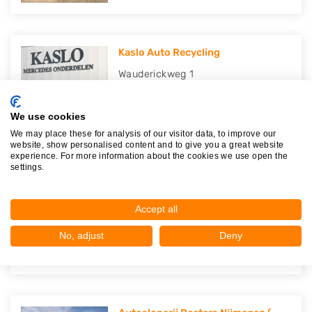
Kaslo Auto Recycling
Wauderickweg 1
6545CK
Nijmegen
Op 19,68 km afstand
We use cookies
We may place these for analysis of our visitor data, to improve our
website, show personalised content and to give you a great website
experience. For more information about the cookies we use open the
settings.
Autosloperij de Industrie (ADI)
Wauderickweg 2
Accept all
6545CK
Nijmegen
No, adjust
Deny
Op 19,69 km afstand