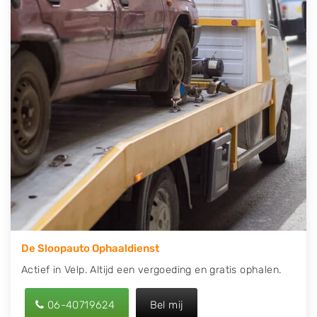
contact op of maak een terugbelafspraak. Wilt u
direct een tweedehands auto onderdelen offerte
aanvragen? Dat kan via de Onderdelenlijn! Vul uw
kenteken in en druk op verzenden.
Wij kunnen u helpen met de inkoop van auto's van
eigenlijk alle merken, zoals Alfa Romeo, Audi, BMW,
Chevrolet, Citroën, Dacia, Fiat, Ford, Honda, Hyundai,
Kia, Mazda, Mercedes Benz, Mitsubishi, Nissan, Opel,
Peugeot, Porsche, Renault, Seat, Skoda, Suzuki, Tesla,
Toyota, Volkswagen en Volvo.
De Sloopauto Ophaaldienst
Actief in Velp. Altijd een vergoeding en gratis ophalen.
06-40719624
Bel mij