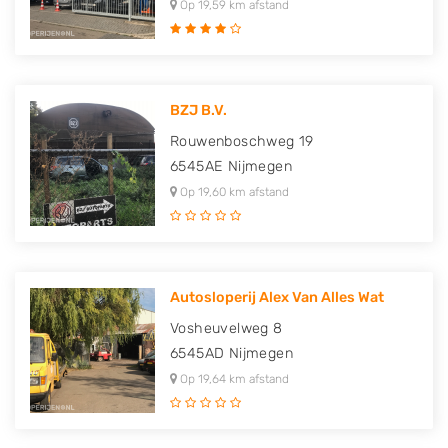
Op 19,59 km afstand
BZJ B.V.
Rouwenboschweg 19
6545AE
Nijmegen
Op 19,60 km afstand
Autosloperij Alex Van Alles Wat
Vosheuvelweg 8
6545AD
Nijmegen
Op 19,64 km afstand