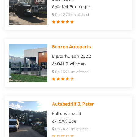
6641KM
Beuningen
Op 22,70 km afstand
Benzon Autoparts
Bijsterhuizen 2022
6604LJ
Wijchen
Op 23,97 km afstand
Autobedrijf J. Pater
Fultonstraat 3
6716AX
Ede
Op 24,21 km afstand