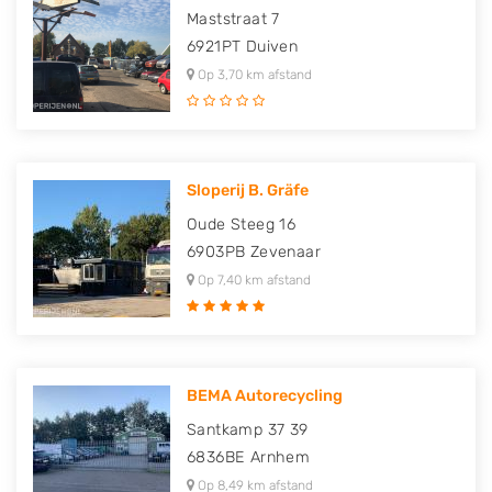
Maststraat 7
6921PT
Duiven
Op 3,70 km afstand
Sloperij B. Gräfe
Oude Steeg 16
6903PB
Zevenaar
Op 7,40 km afstand
BEMA Autorecycling
Santkamp 37 39
6836BE
Arnhem
Op 8,49 km afstand