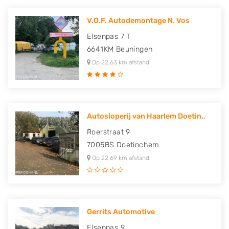
V.O.F. Autodemontage N. Vos
Elsenpas 7 T
6641KM
Beuningen
Op 22,63 km afstand
Autosloperij van Haarlem Doetin..
Roerstraat 9
7005BS
Doetinchem
Op 22,69 km afstand
Gerrits Automotive
Elsenpas 9