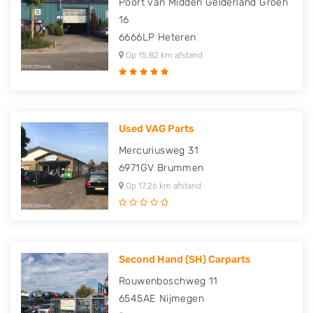
Poort van Midden Gelderland Groen
16
6666LP
Heteren
Op 15,82 km afstand
Used VAG Parts
Mercuriusweg 31
6971GV
Brummen
Op 17,26 km afstand
Second Hand (SH) Carparts
Rouwenboschweg 11
6545AE
Nijmegen