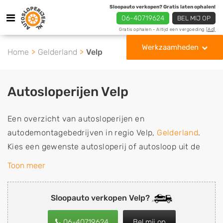
Sloopauto verkopen? Gratis laten ophalen!
06-40719624
BEL MIJ OP
Gratis ophalen - Altijd een vergoeding
[Ad]
Werkzaamheden
Home
Gelderland
Velp
Autosloperijen Velp
Een overzicht van autosloperijen en
autodemontagebedrijven in regio Velp,
Gelderland
.
Kies een gewenste autosloperij of autosloop uit de
lijst die gespecialiseerd is in de verkoop van
Toon meer
gebruikte, tweedehands en sloopauto onderdelen of in
de inkoop van sloopauto's, schadeauto's en
Sloopauto verkopen Velp?
tweedehands auto's (ook zonder apk keuring). Wilt u
uw auto, camper, vrachtwagen, motor of brommobiel
06-40719624
Bel mij op