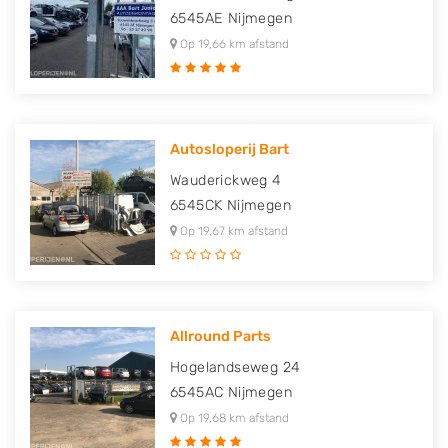
6545AE
Nijmegen
Op 19,66 km afstand
Autosloperij Bart
Wauderickweg 4
6545CK
Nijmegen
Op 19,67 km afstand
Allround Parts
Hogelandseweg 24
6545AC
Nijmegen
Op 19,68 km afstand