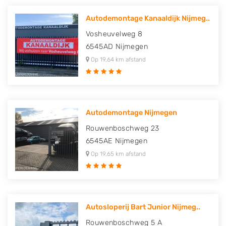
Autodemontage Kanaaldijk Nijmeg..
Vosheuvelweg 8
6545AD
Nijmegen
Op 19,64 km afstand
Autodemontage Nijmegen
Rouwenboschweg 23
6545AE
Nijmegen
Op 19,65 km afstand
Autosloperij Bart Junior Nijmeg..
Rouwenboschweg 5 A