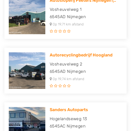
Autosloperij Peeters Nijmegen (..
Vosheuvelweg 1
6545AD
Nijmegen
Op 19,71 km afstand
Autorecyclingbedrijf Hoogland
Vosheuvelweg 2
6545AD
Nijmegen
Op 19,74 km afstand
Sanders Autoparts
Hogelandseweg 13
6545AC
Nijmegen