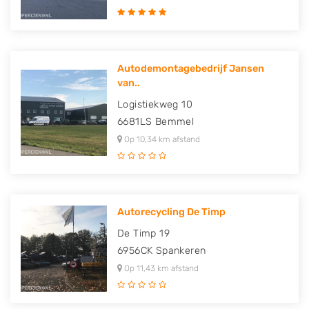
Autodemontagebedrijf Jansen
van..
Logistiekweg 10
6681LS
Bemmel
Op 10,34 km afstand
Autorecycling De Timp
De Timp 19
6956CK
Spankeren
Op 11,43 km afstand