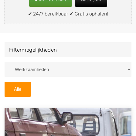
snel en eenvoudig verkopen aan een
demontagebedrijf in de buurt, deze zelf wegbrengen
✔ 24/7 bereikbaar ✔ Gratis ophalen!
naar de sloop of deze liever laten ophalen op een
locatie naar keuze? Kies dan voor een
autodemontagebedrijf of autosloperij in de omgeving
van Velp en ontvang een vergoeding voor uw oude of
Filtermogelijkheden
kapotte auto.
Zoekt u liever naar een sloperij in een andere plaats of
regio? U vindt hier alle bedrijven in
Gelderland
. U kunt
ook
zoeken
naar een sloop met behulp van uw
Alle
postcode.
U kunt er ook voor kiezen om direct uw sloopauto te
verkopen en op te laten halen door de Sloopauto
Ophaaldienst van Autosloperijen.nl. Wij kunnen uw
auto gratis ophalen in Velp
. Neem telefonisch