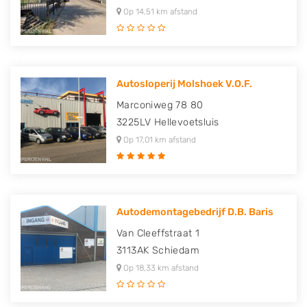
Op 14,51 km afstand
Autosloperij Molshoek V.O.F.
Marconiweg 78 80
3225LV
Hellevoetsluis
Op 17,01 km afstand
Autodemontagebedrijf D.B. Baris
Van Cleeffstraat 1
3113AK
Schiedam
Op 18,33 km afstand