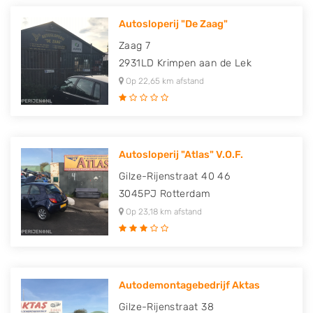
Autosloperij "De Zaag"
Zaag 7
2931LD
Krimpen aan de Lek
Op 22,65 km afstand
Autosloperij "Atlas" V.O.F.
Gilze-Rijenstraat 40 46
3045PJ
Rotterdam
Op 23,18 km afstand
Autodemontagebedrijf Aktas
Gilze-Rijenstraat 38