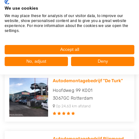
We use cookies
We may place these for analysis of our visitor data, to improve our
website, show personalised content and to give you a great website
Ad Stouten B.V.
experience. For more information about the cookies we use open the
settings.
Ringweg 1 a
4307NK
Oosterland
Op 23,91 km afstand
Accept all
No, adjust
Deny
Autodemontagebedrijf "De Turk"
Hoofdweg 99 K001
3067GC
Rotterdam
Op 24,63 km afstand
Autodemontagebedrijf Rijnmond