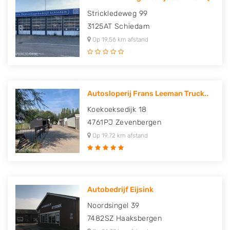
Strickledeweg 99
3125AT
Schiedam
Op 19,56 km afstand
Autosloperij Frans Leeman Truck..
Koekoeksedijk 18
4761PJ
Zevenbergen
Op 19,72 km afstand
Autobedrijf Eijsink
Noordsingel 39
7482SZ
Haaksbergen