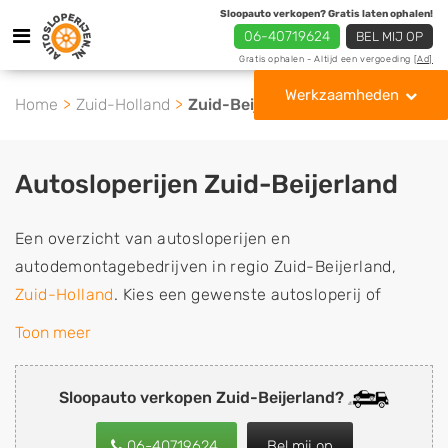
Sloopauto verkopen? Gratis laten ophalen!
06-40719624
BEL MIJ OP
Gratis ophalen - Altijd een vergoeding
[Ad]
Werkzaamheden
Home
Zuid-Holland
Zuid-Beijerland
Autosloperijen Zuid-Beijerland
Een overzicht van autosloperijen en
autodemontagebedrijven in regio Zuid-Beijerland,
Zuid-Holland
. Kies een gewenste autosloperij of
autosloop uit de lijst die gespecialiseerd is in de
Toon meer
verkoop van gebruikte, tweedehands en sloopauto
onderdelen of in de inkoop van sloopauto's,
Sloopauto verkopen Zuid-Beijerland?
schadeauto's en tweedehands auto's (ook zonder apk
keuring). Wilt u uw auto, camper, vrachtwagen, motor
06-40719624
Bel mij op