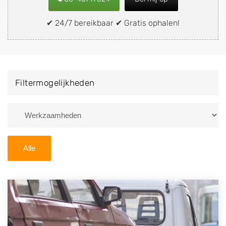
of brommobiel snel en eenvoudig verkopen aan een
demontagebedrijf in de buurt, deze zelf wegbrengen
✔ 24/7 bereikbaar ✔ Gratis ophalen!
naar de sloop of deze liever laten ophalen op een
locatie naar keuze? Kies dan voor een
autodemontagebedrijf of autosloperij in de omgeving
van Zuid-Beijerland en ontvang een vergoeding voor
Filtermogelijkheden
uw oude of kapotte auto.
Zoekt u liever naar een sloperij in een andere plaats of
regio? U vindt hier alle bedrijven in
Zuid-Holland
. U
kunt ook
zoeken
naar een sloop met behulp van uw
Alle
postcode.
U kunt er ook voor kiezen om direct uw sloopauto te
verkopen en op te laten halen door de Sloopauto
Ophaaldienst van Autosloperijen.nl. Wij kunnen uw
auto gratis ophalen in Zuid-Beijerland
. Neem