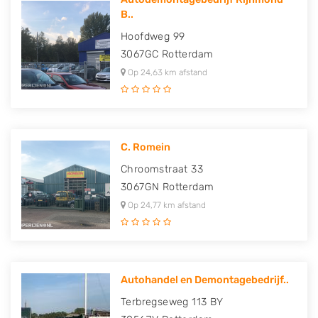
B..
Hoofdweg 99
3067GC
Rotterdam
Op 24,63 km afstand
C. Romein
Chroomstraat 33
3067GN
Rotterdam
Op 24,77 km afstand
Autohandel en Demontagebedrijf..
Terbregseweg 113 BY