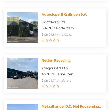
Autosloperij Kralingen B.V.
Hoofdweg 131
3067GD
Rotterdam
Op 24,89 km afstand
Netten Recycling
Koegorsstraat 9
4538PK
Terneuzen
Op 24,97 km afstand
Metaalhandel G.C. Mol Roosendaa..