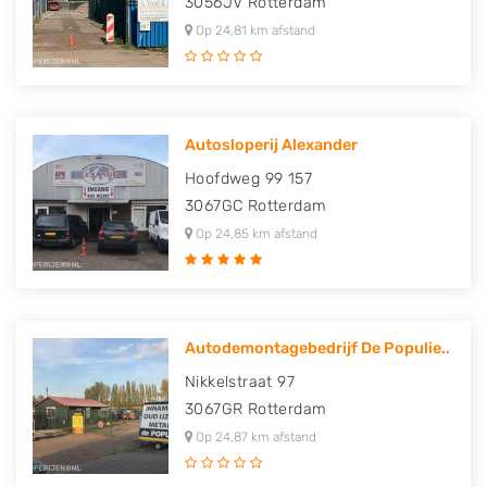
3056JV
Rotterdam
Op 24,81 km afstand
Autosloperij Alexander
Hoofdweg 99 157
3067GC
Rotterdam
Op 24,85 km afstand
Autodemontagebedrijf De Populie..
Nikkelstraat 97
3067GR
Rotterdam
Op 24,87 km afstand