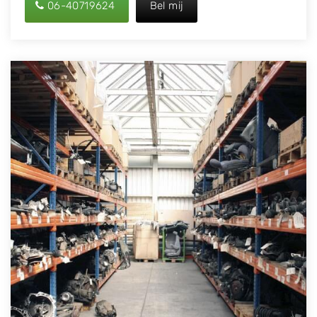
06-40719624
Bel mij