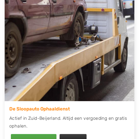
telefonisch contact op of maak een terugbelafspraak.
Wilt u direct een tweedehands auto onderdelen
offerte aanvragen? Dat kan via de Onderdelenlijn! Vul
uw kenteken in en druk op verzenden.
Wij kunnen u helpen met de inkoop van auto's van
eigenlijk alle merken, zoals Alfa Romeo, Audi, BMW,
Chevrolet, Citroën, Dacia, Fiat, Ford, Honda, Hyundai,
Kia, Mazda, Mercedes Benz, Mitsubishi, Nissan, Opel,
Peugeot, Porsche, Renault, Seat, Skoda, Suzuki, Tesla,
Toyota, Volkswagen en Volvo.
De Sloopauto Ophaaldienst
Actief in Zuid-Beijerland. Altijd een vergoeding en gratis
ophalen.