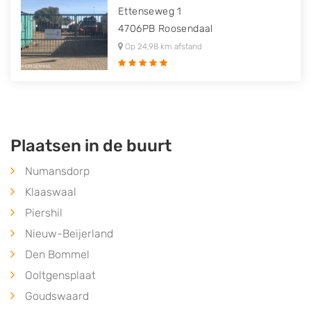
Ettenseweg 1
4706PB
Roosendaal
Op 24,98 km afstand
Plaatsen in de buurt
Numansdorp
Klaaswaal
Piershil
Nieuw-Beijerland
Den Bommel
Ooltgensplaat
Goudswaard