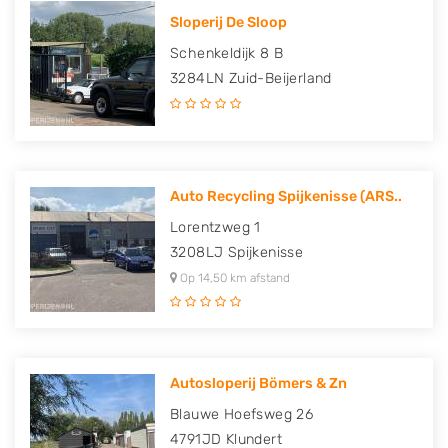
Sloperij De Sloop
Schenkeldijk 8 B
3284LN
Zuid-Beijerland
Auto Recycling Spijkenisse (ARS..
Lorentzweg 1
3208LJ
Spijkenisse
Op 14,50 km afstand
Autosloperij Bömers & Zn
Blauwe Hoefsweg 26
4791JD
Klundert