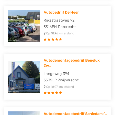
Autobedrijf De Heer
Rijksstraatweg 92
3316EH
Dordrecht
Op 18,96 km afstand
Autodemontagebedrijf Benelux
Zw..
Langeweg 394
3335LP
Zwijndrecht
Op 18,97 km afstand
Autodemontagebedrijf Schiedam (..