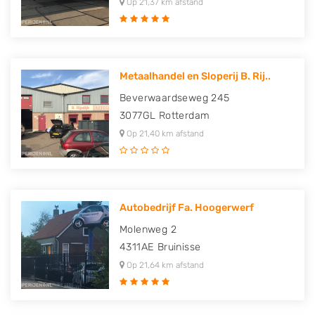
Op 21,37 km afstand
Metaalhandel en Sloperij B. Rij..
Beverwaardseweg 245
3077GL
Rotterdam
Op 21,40 km afstand
Autobedrijf Fa. Hoogerwerf
Molenweg 2
4311AE
Bruinisse
Op 21,64 km afstand