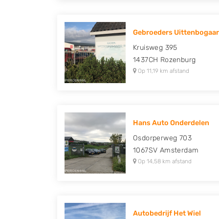
Gebroeders Uittenbogaar
Kruisweg 395
1437CH
Rozenburg
Op 11,19 km afstand
Hans Auto Onderdelen
Osdorperweg 703
1067SV
Amsterdam
Op 14,58 km afstand
Autobedrijf Het Wiel