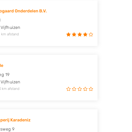
ogaard Onderdelen B.V.
1
Vijfhuizen
 km afstand
le
eg 19
Vijfhuizen
3 km afstand
perij Karadeniz
asweg 9