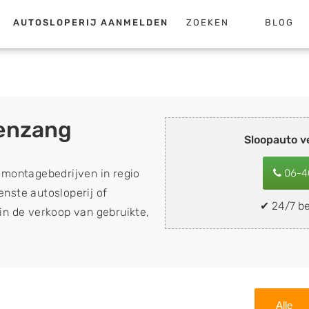
AUTOSLOPERIJ AANMELDEN
ZOEKEN
BLOG
lenzang
Sloopauto 
emontagebedrijven in regio
06-4
enste autosloperij of
✔ 24/7 be
s in de verkoop van gebruikte,
 de inkoop van sloopauto's,
nder apk keuring). Wilt u uw
mobiel snel en eenvoudig
buurt, deze zelf wegbrengen
Alle
op een locatie naar keuze?