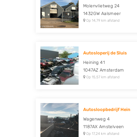
Molenvlietweg 24
1432GW
Aalsmeer
Op 14,79 km afstand
Autosloperij de Sluis
Heining 41
1047AZ
Amsterdam
Op 15,57 km afstand
Autosloopbedrijf Hein
Wagenweg 4
1187AX
Amstelveen
Op 17,24 km afstand