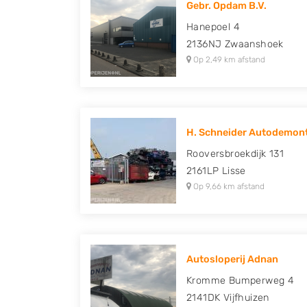
Gebr. Opdam B.V.
Honda, Hyundai, Kia, Mazda, Mercedes Benz,
Hanepoel 4
Peugeot, Porsche, Renault, Seat, Skoda, Suz
2136NJ
Zwaanshoek
Volkswagen en Volvo.
Op 2,49 km afstand
H. Schneider Autodemont
Rooversbroekdijk 131
2161LP
Lisse
Op 9,66 km afstand
Autosloperij Adnan
Kromme Bumperweg 4
2141DK
Vijfhuizen