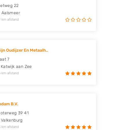
ietweg 22
W
Aalsmeer
9 km afstand
ijn Oudijzer En Metaalh..
aat 7
Katwijk aan Zee
6 km afstand
pdam B.V.
oterweg 39 41
Valkenburg
3 km afstand