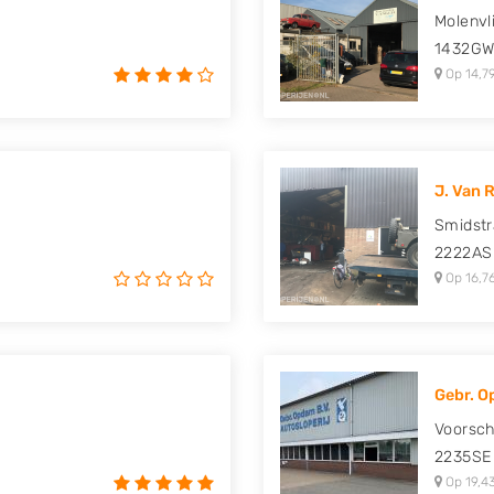
Molenvl
1432G
Op 14,7
J. Van R
Smidstr
2222AS
Op 16,7
Gebr. O
Voorsch
2235SE
Op 19,4