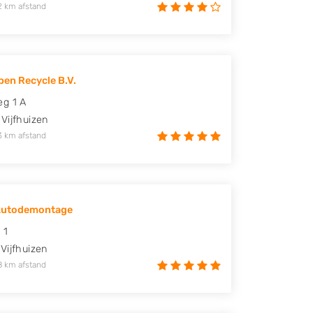
2 km afstand
pen Recycle B.V.
g 1 A
Vijfhuizen
3 km afstand
Autodemontage
 1
Vijfhuizen
8 km afstand