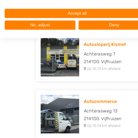
2141DG
Vijfhuizen
Op 10,65 km afstand
Accept all
No, adjust
Deny
Autosloperij Kismet
Achterasweg 7
2141DG
Vijfhuizen
Op 10,70 km afstand
Autocommerce
Achterasweg 13
2141DG
Vijfhuizen
Op 10,74 km afstand