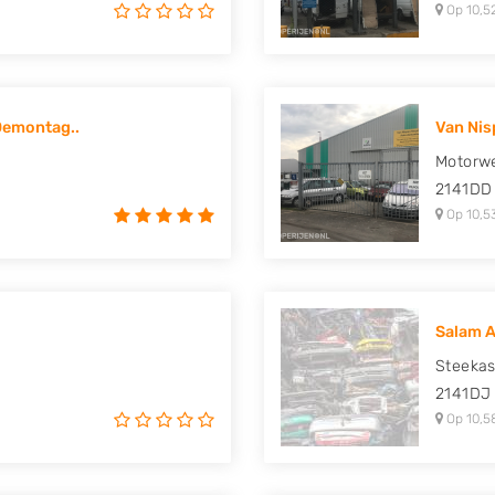
Op 10,5
Demontag..
Van Nis
Motorwe
2141DD
Op 10,5
Salam 
Steekas
2141DJ
Op 10,5