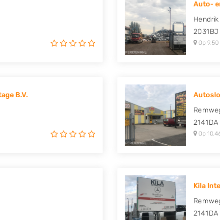
Auto- e
 Mitsubishi, Nissan, Opel,
Hendrik
uki, Tesla, Toyota,
2031BJ
Op 9,50
age B.V.
Autoslo
Remweg
2141DA
Op 10,4
Kila In
Remwe
2141DA