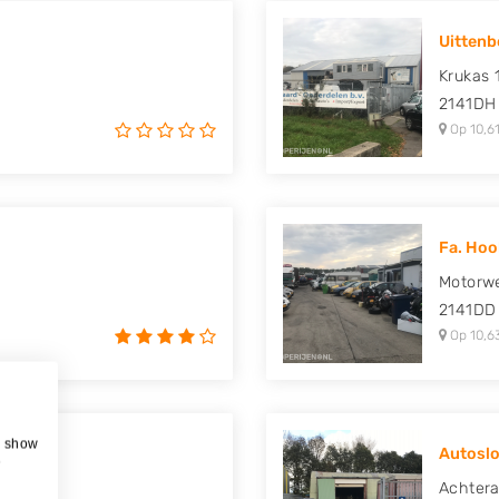
Uittenb
Krukas 
2141DH
Op 10,61
Fa. Hoo
Motorw
2141DD
Op 10,6
, show
Autoslo
e
Achter