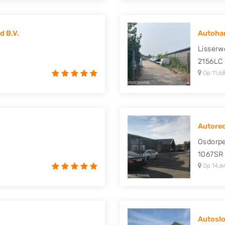
d B.V.
Autohan
Lisserw
2156LC
Op 11,68
Autorec
Osdorp
1067SR
Op 14,6
Autoslo