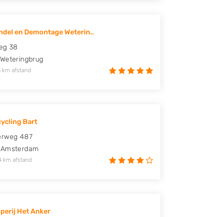
del en Demontage Weterin..
eg 38
Weteringbrug
 km afstand
ycling Bart
erweg 487
Amsterdam
4 km afstand
perij Het Anker