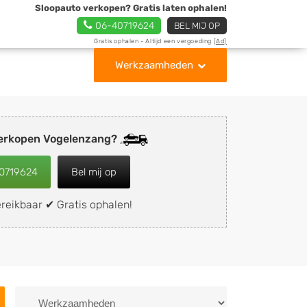
Sloopauto verkopen? Gratis laten ophalen!
06-40719624
BEL MIJ OP
Gratis ophalen - Altijd een vergoeding
[Ad]
Werkzaamheden
verkopen Vogelenzang?
0719624
Bel mij op
reikbaar ✔ Gratis ophalen!