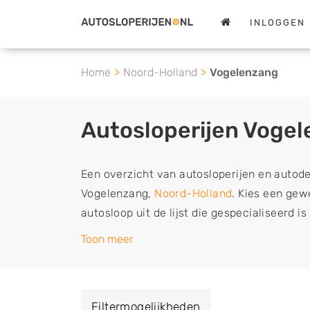
INLOGGEN
Home
Noord-Holland
Vogelenzang
Autosloperijen Voge
Een overzicht van autosloperijen en autod
Vogelenzang,
Noord-Holland
. Kies een gew
autosloop uit de lijst die gespecialiseerd i
tweedehands en sloopauto onderdelen of in
Toon meer
schadeauto's en tweedehands auto's (ook zo
auto, camper, vrachtwagen, motor of brom
verkopen aan een demontagebedrijf in de 
Filtermogelijkheden
naar de sloop of deze liever laten ophalen 