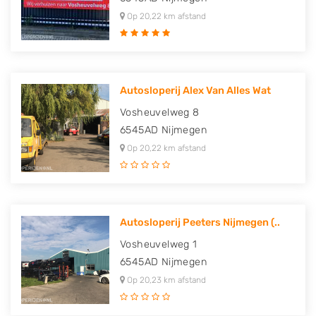
Op 20,22 km afstand
Autosloperij Alex Van Alles Wat
Vosheuvelweg 8
6545AD
Nijmegen
Op 20,22 km afstand
Autosloperij Peeters Nijmegen (..
Vosheuvelweg 1
6545AD
Nijmegen
Op 20,23 km afstand