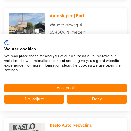
Autosloperij Bart
Wauderickweg 4
6545CK
Nijmegen
Op 20,31 km afstand
We use cookies
We may place these for analysis of our visitor data, to improve our
website, show personalised content and to give you a great website
experience. For more information about the cookies we use open the
settings.
Autosloperij de Industrie (ADI)
Wauderickweg 2
6545CK
Nijmegen
Accept all
Op 20,33 km afstand
No, adjust
Deny
Kaslo Auto Recycling