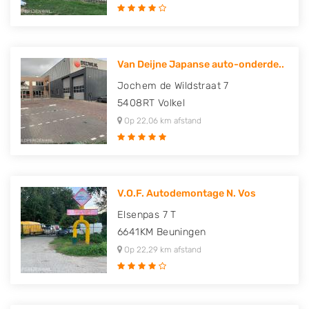
Van Deijne Japanse auto-onderde..
Jochem de Wildstraat 7
5408RT
Volkel
Op 22,06 km afstand
V.O.F. Autodemontage N. Vos
Elsenpas 7 T
6641KM
Beuningen
Op 22,29 km afstand