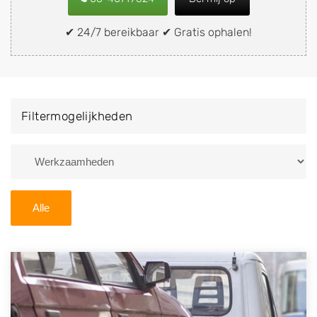
snel en eenvoudig verkopen aan een
demontagebedrijf in de buurt, deze zelf wegbrengen
✔ 24/7 bereikbaar ✔ Gratis ophalen!
naar de sloop of deze liever laten ophalen op een
locatie naar keuze? Kies dan voor een
autodemontagebedrijf of autosloperij in de omgeving
van Gennep en ontvang een vergoeding voor uw oude
Filtermogelijkheden
of kapotte auto.
Zoekt u liever naar een sloperij in een andere plaats of
regio? U vindt hier alle bedrijven in
Limburg
. U kunt
ook
zoeken
naar een sloop met behulp van uw
Alle
postcode.
U kunt er ook voor kiezen om direct uw sloopauto te
verkopen en op te laten halen door de Sloopauto
Ophaaldienst van Autosloperijen.nl. Wij kunnen uw
auto gratis ophalen in Gennep
. Neem telefonisch