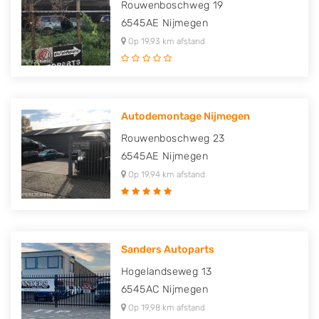
Rouwenboschweg 19
6545AE
Nijmegen
Op 19,93 km afstand
Autodemontage Nijmegen
Rouwenboschweg 23
6545AE
Nijmegen
Op 19,94 km afstand
Sanders Autoparts
Hogelandseweg 13
6545AC
Nijmegen
Op 19,98 km afstand