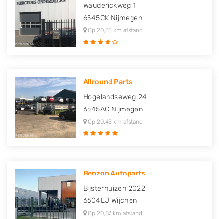
Wauderickweg 1
6545CK
Nijmegen
Op 20,35 km afstand
Allround Parts
Hogelandseweg 24
6545AC
Nijmegen
Op 20,45 km afstand
Benzon Autoparts
Bijsterhuizen 2022
6604LJ
Wijchen
Op 20,87 km afstand