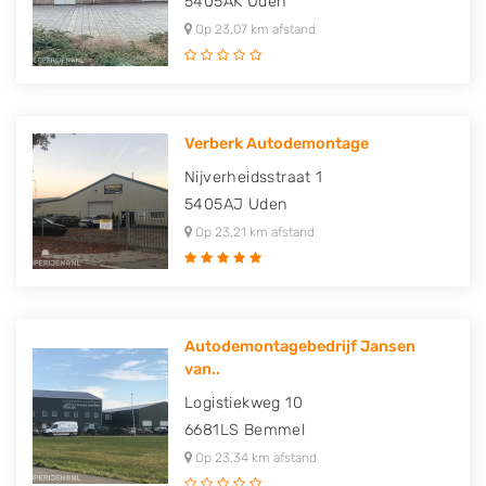
5405AK
Uden
Op 23,07 km afstand
Verberk Autodemontage
Nijverheidsstraat 1
5405AJ
Uden
Op 23,21 km afstand
Autodemontagebedrijf Jansen
van..
Logistiekweg 10
6681LS
Bemmel
Op 23,34 km afstand