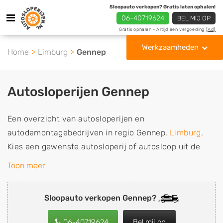
Sloopauto verkopen? Gratis laten ophalen!
06-40719624
BEL MIJ OP
Gratis ophalen - Altijd een vergoeding
[Ad]
Werkzaamheden
Home
Limburg
Gennep
Autosloperijen Gennep
Een overzicht van autosloperijen en
autodemontagebedrijven in regio Gennep,
Limburg
.
Kies een gewenste autosloperij of autosloop uit de
lijst die gespecialiseerd is in de verkoop van
Toon meer
gebruikte, tweedehands en sloopauto onderdelen of in
de inkoop van sloopauto's, schadeauto's en
Sloopauto verkopen Gennep?
tweedehands auto's (ook zonder apk keuring). Wilt u
uw auto, camper, vrachtwagen, motor of brommobiel
06-40719624
Bel mij op