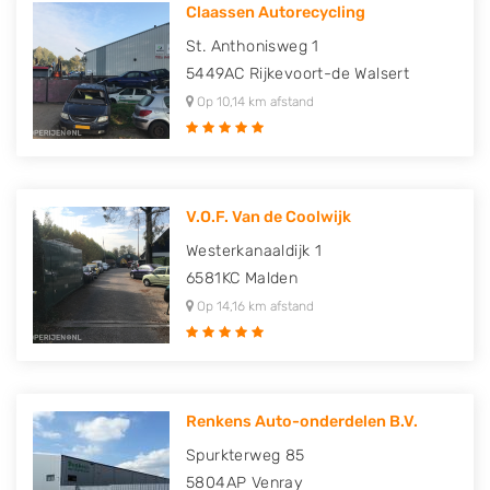
Claassen Autorecycling
St. Anthonisweg 1
5449AC
Rijkevoort-de Walsert
Op 10,14 km afstand
V.O.F. Van de Coolwijk
Westerkanaaldijk 1
6581KC
Malden
Op 14,16 km afstand
Renkens Auto-onderdelen B.V.
Spurkterweg 85
5804AP
Venray