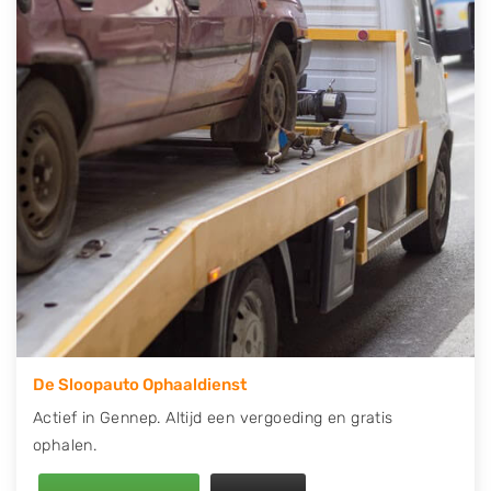
contact op of maak een terugbelafspraak. Wilt u
direct een tweedehands auto onderdelen offerte
aanvragen? Dat kan via de Onderdelenlijn! Vul uw
kenteken in en druk op verzenden.
Wij kunnen u helpen met de inkoop van auto's van
eigenlijk alle merken, zoals Alfa Romeo, Audi, BMW,
Chevrolet, Citroën, Dacia, Fiat, Ford, Honda, Hyundai,
Kia, Mazda, Mercedes Benz, Mitsubishi, Nissan, Opel,
Peugeot, Porsche, Renault, Seat, Skoda, Suzuki, Tesla,
Toyota, Volkswagen en Volvo.
De Sloopauto Ophaaldienst
Actief in Gennep. Altijd een vergoeding en gratis
ophalen.