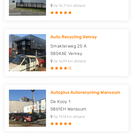
Op 16,71 km afstand
Auto Recycling Venray
Smakterweg 25 A
5804AE
Venray
Op 16,99 km afstand
Autoplus Autorecycling Wanssum
De Kooy 1
5861EH
Wanssum
Op 19,14 km afstand