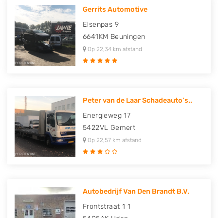
Gerrits Automotive
Elsenpas 9
6641KM
Beuningen
Op 22,34 km afstand
Peter van de Laar Schadeauto’s..
Energieweg 17
5422VL
Gemert
Op 22,57 km afstand
Autobedrijf Van Den Brandt B.V.
Frontstraat 1 1