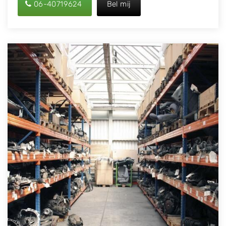
06-40719624
Bel mij