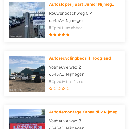
Autosloperij Bart Junior Nijmeg..
Rouwenboschweg 5 A
6545AE
Nijmegen
Op 20,11 km afstand
Autorecyclingbedrijf Hoogland
Vosheuvelweg 2
6545AD
Nijmegen
Op 20,19 km afstand
Autodemontage Kanaaldijk Nijmeg..
Vosheuvelweg 8
6545AD
Nijmegen