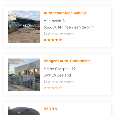
Autodemontage Aandijk
Molenveld 8
6566CK
Millingen aan de Rijn
Op 19,46 km afstand
Bongers Auto-Onderdelen
Kleine Graspeel 19
5411LA
Zeeland
Op 19,50 km afstand
BZJ B.V.