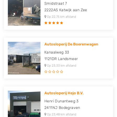
Smidstraat 7
2222AS
Katwijk aan Zee
Op 22,75 km afstand
Autosloperij De Boerenwagen
Kanaalweg 33
1121DR
Landsmeer
Op 23,33 km afstand
Autosloperij Hejo B.V.
Henri Dunantweg 3
2411NJ
Bodegraven
Op 23,48 km afstand