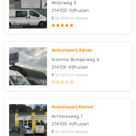
Motorweg 3
2141DD
Vijfhuizen
Op 10,90 km afstand
Autosloperij Adnan
Kromme Bumperweg 4
2141DK
Vijfhuizen
Op 10,93 km afstand
Autosloperij Kismet
Achterasweg 7
2141DG
Vijfhuizen
Op 10,93 km afstand