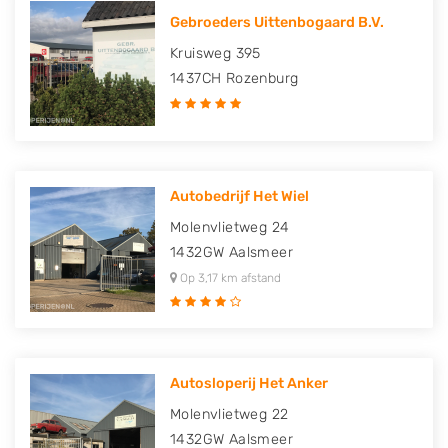
Gebroeders Uittenbogaard B.V.
Kruisweg 395
1437CH
Rozenburg
Autobedrijf Het Wiel
Molenvlietweg 24
1432GW
Aalsmeer
Op 3,17 km afstand
Autosloperij Het Anker
Molenvlietweg 22
1432GW
Aalsmeer