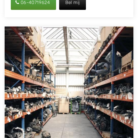
06-40719624
Bel mij