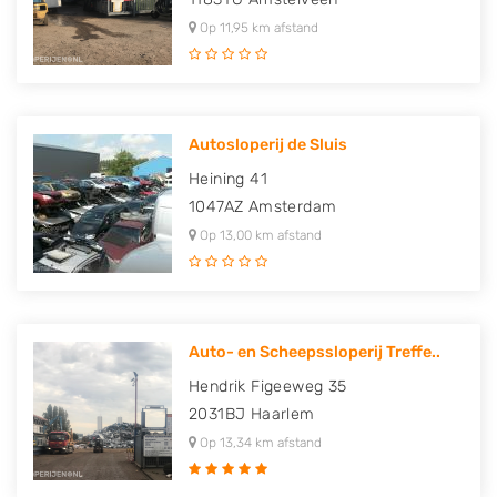
Op 11,95 km afstand
Autosloperij de Sluis
Heining 41
1047AZ
Amsterdam
Op 13,00 km afstand
Auto- en Scheepssloperij Treffe..
Hendrik Figeeweg 35
2031BJ
Haarlem
Op 13,34 km afstand