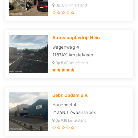
Op 3,18 km afstand
Autosloopbedrijf Hein
Wagenweg 4
1187AX
Amstelveen
Op 5,60 km afstand
Gebr. Opdam B.V.
Hanepoel 4
2136NJ
Zwaanshoek
Op 9,18 km afstand