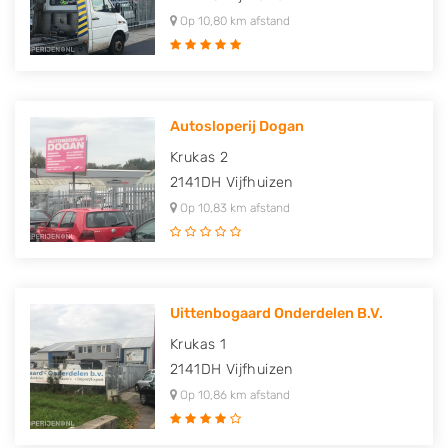
Op 10,80 km afstand
Autosloperij Dogan
Krukas 2
2141DH
Vijfhuizen
Op 10,83 km afstand
Uittenbogaard Onderdelen B.V.
Krukas 1
2141DH
Vijfhuizen
Op 10,86 km afstand