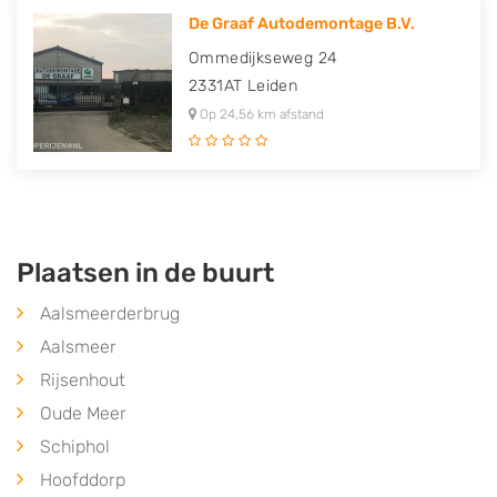
De Graaf Autodemontage B.V.
Ommedijkseweg 24
2331AT
Leiden
Op 24,56 km afstand
Plaatsen in de buurt
Aalsmeerderbrug
Aalsmeer
Rijsenhout
Oude Meer
Schiphol
Hoofddorp