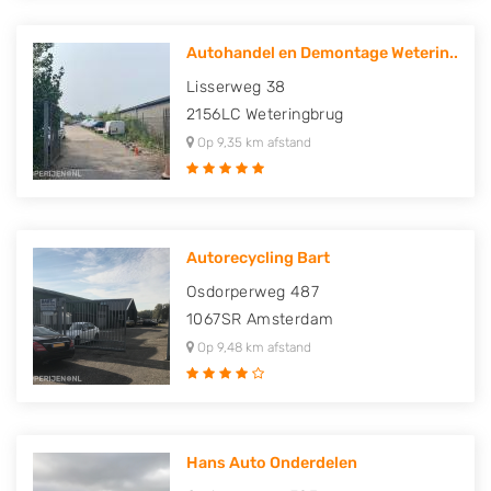
Autohandel en Demontage Weterin..
Lisserweg 38
2156LC
Weteringbrug
Op 9,35 km afstand
Autorecycling Bart
Osdorperweg 487
1067SR
Amsterdam
Op 9,48 km afstand
Hans Auto Onderdelen