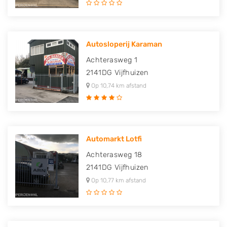
Autosloperij Karaman
Achterasweg 1
2141DG
Vijfhuizen
Op 10,74 km afstand
Automarkt Lotfi
Achterasweg 18
2141DG
Vijfhuizen
Op 10,77 km afstand