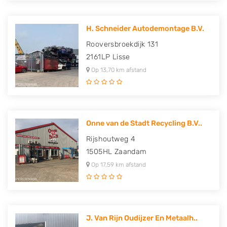
H. Schneider Autodemontage B.V.
Rooversbroekdijk 131
2161LP
Lisse
Op 13,70 km afstand
Onne van de Stadt Recycling B.V..
Rijshoutweg 4
1505HL
Zaandam
Op 17,59 km afstand
J. Van Rijn Oudijzer En Metaalh..