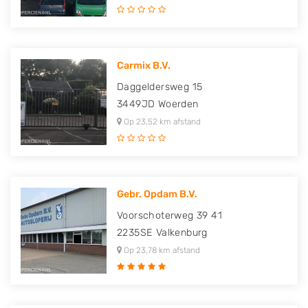
Carmix B.V.
Daggeldersweg 15
3449JD
Woerden
Op 23,52 km afstand
Gebr. Opdam B.V.
Voorschoterweg 39 41
2235SE
Valkenburg
Op 23,78 km afstand