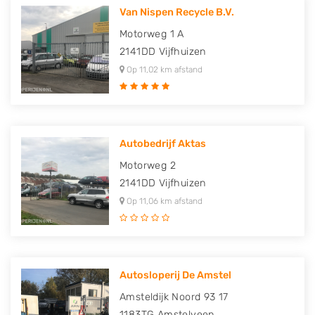
Van Nispen Recycle B.V.
Motorweg 1 A
2141DD
Vijfhuizen
Op 11,02 km afstand
Autobedrijf Aktas
Motorweg 2
2141DD
Vijfhuizen
Op 11,06 km afstand
Autosloperij De Amstel
Amsteldijk Noord 93 17
1183TG
Amstelveen