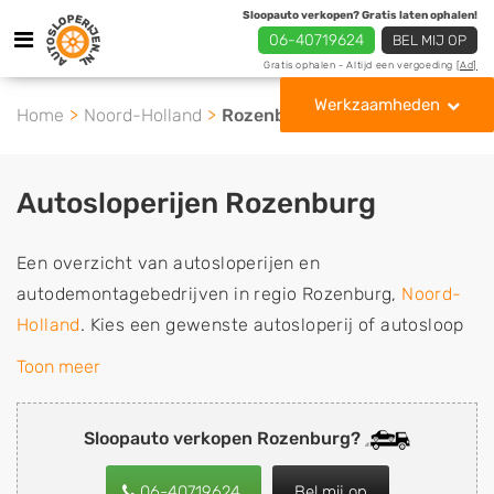
Sloopauto verkopen? Gratis laten ophalen!
06-40719624
BEL MIJ OP
Gratis ophalen - Altijd een vergoeding
[Ad]
Werkzaamheden
Home
Noord-Holland
Rozenburg
Autosloperijen Rozenburg
Een overzicht van autosloperijen en
autodemontagebedrijven in regio Rozenburg,
Noord-
Holland
. Kies een gewenste autosloperij of autosloop
uit de lijst die gespecialiseerd is in de verkoop van
Toon meer
gebruikte, tweedehands en sloopauto onderdelen of in
de inkoop van sloopauto's, schadeauto's en
Sloopauto verkopen Rozenburg?
tweedehands auto's (ook zonder apk keuring). Wilt u
uw auto, camper, vrachtwagen, motor of brommobiel
06-40719624
Bel mij op