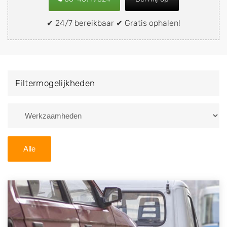
snel en eenvoudig verkopen aan een
demontagebedrijf in de buurt, deze zelf wegbrengen
✔ 24/7 bereikbaar ✔ Gratis ophalen!
naar de sloop of deze liever laten ophalen op een
locatie naar keuze? Kies dan voor een
autodemontagebedrijf of autosloperij in de omgeving
van Rozenburg en ontvang een vergoeding voor uw
Filtermogelijkheden
oude of kapotte auto.
Zoekt u liever naar een sloperij in een andere plaats of
regio? U vindt hier alle bedrijven in
Noord-Holland
. U
kunt ook
zoeken
naar een sloop met behulp van uw
Alle
postcode.
U kunt er ook voor kiezen om direct uw sloopauto te
verkopen en op te laten halen door de Sloopauto
Ophaaldienst van Autosloperijen.nl. Wij kunnen uw
auto gratis ophalen in Rozenburg
. Neem telefonisch