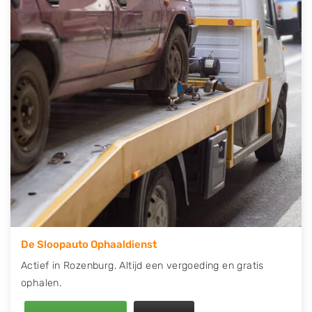
contact op of maak een terugbelafspraak. Wilt u
direct een tweedehands auto onderdelen offerte
aanvragen? Dat kan via de Onderdelenlijn! Vul uw
kenteken in en druk op verzenden.
Wij kunnen u helpen met de inkoop van auto's van
eigenlijk alle merken, zoals Alfa Romeo, Audi, BMW,
Chevrolet, Citroën, Dacia, Fiat, Ford, Honda, Hyundai,
Kia, Mazda, Mercedes Benz, Mitsubishi, Nissan, Opel,
Peugeot, Porsche, Renault, Seat, Skoda, Suzuki, Tesla,
Toyota, Volkswagen en Volvo.
De Sloopauto Ophaaldienst
Actief in Rozenburg. Altijd een vergoeding en gratis
ophalen.