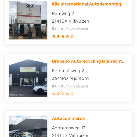
Kila International Autodemontag..
Remweg 2
2141DA
Vijfhuizen
Op 10,77 km afstand
Brabebo Autorecycling Mijdrecht..
Eerste Zijweg 2
3641PD
Mijdrecht
Op 10,77 km afstand
Autocommerce
Achterasweg 13
2141DG
Vijfhuizen