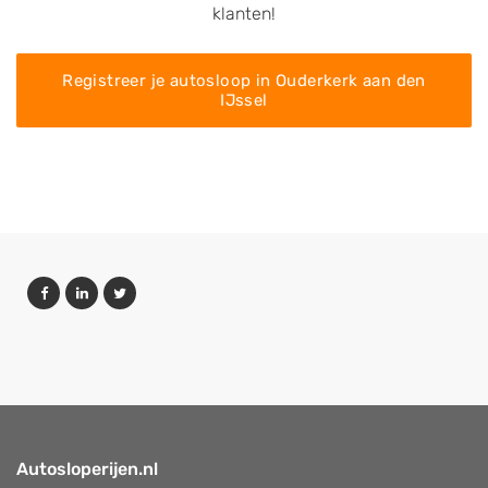
klanten!
Registreer je autosloop in Ouderkerk aan den
IJssel
Autosloperijen.nl