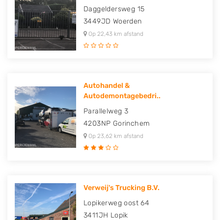
Daggeldersweg 15
3449JD
Woerden
Op 22,43 km afstand
Autohandel &
Autodemontagebedri..
Parallelweg 3
4203NP
Gorinchem
Op 23,62 km afstand
Verweij's Trucking B.V.
Lopikerweg oost 64
3411JH
Lopik