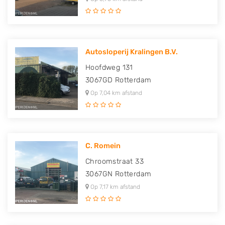
Autosloperij Kralingen B.V.
Hoofdweg 131
3067GD
Rotterdam
Op 7,04 km afstand
C. Romein
Chroomstraat 33
3067GN
Rotterdam
Op 7,17 km afstand