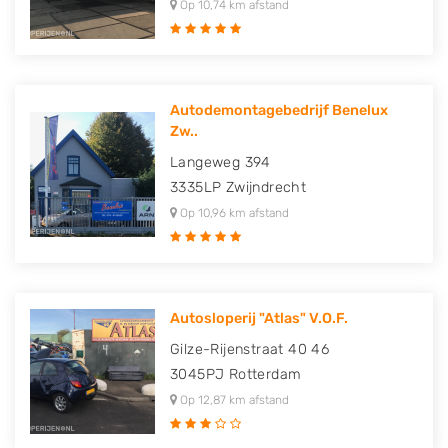
Op 10,74 km afstand
Autodemontagebedrijf Benelux
Zw..
Langeweg 394
3335LP
Zwijndrecht
Op 10,96 km afstand
Autosloperij "Atlas" V.O.F.
Gilze-Rijenstraat 40 46
3045PJ
Rotterdam
Op 12,87 km afstand