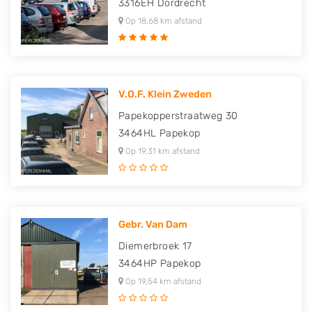
3316EH
Dordrecht
Op 18,68 km afstand
V.O.F. Klein Zweden
Papekopperstraatweg 30
3464HL
Papekop
Op 19,31 km afstand
Gebr. Van Dam
Diemerbroek 17
3464HP
Papekop
Op 19,54 km afstand