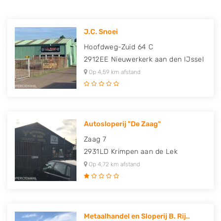
J.C. Snoei
Hoofdweg-Zuid 64 C
2912EE
Nieuwerkerk aan den IJssel
Op 4,59 km afstand
Autosloperij "De Zaag"
Zaag 7
2931LD
Krimpen aan de Lek
Op 4,72 km afstand
Metaalhandel en Sloperij B. Rij..