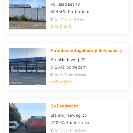
Volkelstraat 19
3045PX
Rotterdam
Op 13,12 km afstand
Autodemontagebedrijf Schiedam (..
Strickledeweg 99
3125AT
Schiedam
Op 15,33 km afstand
De Eendracht
Bleiswijkseweg 33
2712PA
Zoetermeer
Op 15,55 km afstand