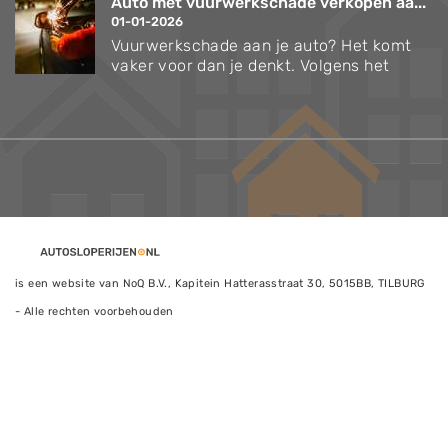
Auto met vuurwerkschade verkopen aa...
01-01-2026
Vuurwerkschade aan je auto? Het komt
vaker voor dan je denkt. Volgens het
is een website van NoQ B.V., Kapitein Hatterasstraat 30, 5015BB, TILBURG
- Alle rechten voorbehouden