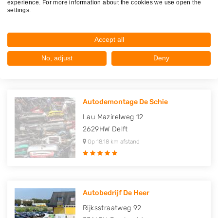
experience. For more information about the cookies we use open the
settings.
Autosloperij Delft B.V.
Rotterdamseweg 221 a
2636KC
Schipluiden
Accept all
Op 17,95 km afstand
No, adjust
Deny
Autodemontage De Schie
Lau Mazirelweg 12
2629HW
Delft
Op 18,18 km afstand
Autobedrijf De Heer
Rijksstraatweg 92