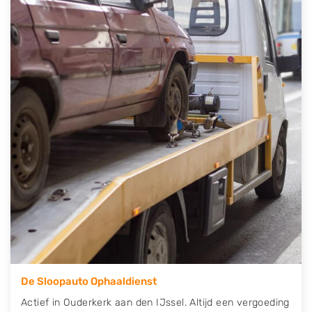
auto gratis ophalen in Ouderkerk aan den IJssel
.
Neem telefonisch contact op of maak een
terugbelafspraak. Wilt u direct een tweedehands auto
onderdelen offerte aanvragen? Dat kan via de
Onderdelenlijn! Vul uw kenteken in en druk op
verzenden.
Wij kunnen u helpen met de inkoop van auto's van
eigenlijk alle merken, zoals Alfa Romeo, Audi, BMW,
Chevrolet, Citroën, Dacia, Fiat, Ford, Honda, Hyundai,
Kia, Mazda, Mercedes Benz, Mitsubishi, Nissan, Opel,
Peugeot, Porsche, Renault, Seat, Skoda, Suzuki, Tesla,
Toyota, Volkswagen en Volvo.
De Sloopauto Ophaaldienst
Actief in Ouderkerk aan den IJssel. Altijd een vergoeding