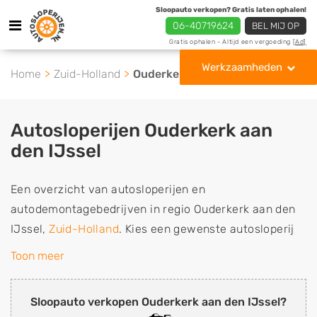
Sloopauto verkopen? Gratis laten ophalen!
06-40719624
BEL MIJ OP
Gratis ophalen - Altijd een vergoeding
[Ad]
Werkzaamheden
Home
Zuid-Holland
Ouderkerk aan den IJssel
Autosloperijen Ouderkerk aan
den IJssel
Een overzicht van autosloperijen en
autodemontagebedrijven in regio Ouderkerk aan den
IJssel,
Zuid-Holland
. Kies een gewenste autosloperij
of autosloop uit de lijst die gespecialiseerd is in de
Toon meer
verkoop van gebruikte, tweedehands en sloopauto
onderdelen of in de inkoop van sloopauto's,
Sloopauto verkopen Ouderkerk aan den IJssel?
schadeauto's en tweedehands auto's (ook zonder apk