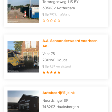
Terbregseweg 113 BY
3056JV
Rotterdam
Op 7,97 km afstand
A.A. Schoonderwoerd voorheen
An..
Vest 75
2801VE
Gouda
Op 9,67 km afstand
Autobedrijf Eijsink
Noordsingel 39
7482SZ
Haaksbergen