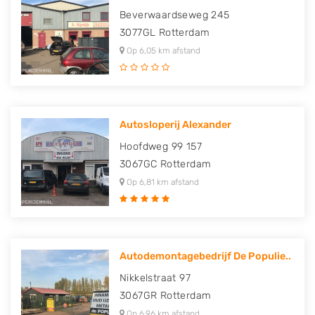
Beverwaardseweg 245
3077GL
Rotterdam
Op 6,05 km afstand
Autosloperij Alexander
Hoofdweg 99 157
3067GC
Rotterdam
Op 6,81 km afstand
Autodemontagebedrijf De Populie..
Nikkelstraat 97
3067GR
Rotterdam
Op 6,96 km afstand