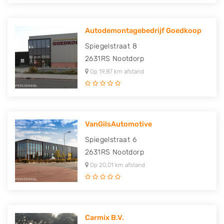
Autodemontagebedrijf Goedkoop
Spiegelstraat 8
2631RS
Nootdorp
Op 19,87 km afstand
VanGilsAutomotive
Spiegelstraat 6
2631RS
Nootdorp
Op 20,01 km afstand
Carmix B.V.