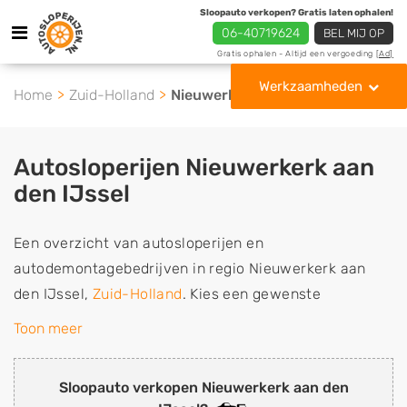
Sloopauto verkopen? Gratis laten ophalen!
06-40719624
BEL MIJ OP
Gratis ophalen - Altijd een vergoeding
[Ad]
Werkzaamheden
Home
Zuid-Holland
Nieuwerkerk aan den IJssel
Autosloperijen Nieuwerkerk aan
den IJssel
Een overzicht van autosloperijen en
autodemontagebedrijven in regio Nieuwerkerk aan
den IJssel,
Zuid-Holland
. Kies een gewenste
autosloperij of autosloop uit de lijst die
Toon meer
gespecialiseerd is in de verkoop van gebruikte,
tweedehands en sloopauto onderdelen of in de inkoop
Sloopauto verkopen Nieuwerkerk aan den
van sloopauto's, schadeauto's en tweedehands auto's