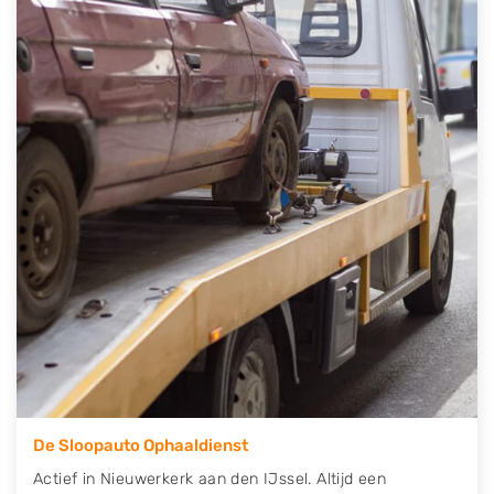
auto gratis ophalen in Nieuwerkerk aan den IJssel
.
Neem telefonisch contact op of maak een
terugbelafspraak. Wilt u direct een tweedehands auto
onderdelen offerte aanvragen? Dat kan via de
Onderdelenlijn! Vul uw kenteken in en druk op
verzenden.
Wij kunnen u helpen met de inkoop van auto's van
eigenlijk alle merken, zoals Alfa Romeo, Audi, BMW,
Chevrolet, Citroën, Dacia, Fiat, Ford, Honda, Hyundai,
Kia, Mazda, Mercedes Benz, Mitsubishi, Nissan, Opel,
Peugeot, Porsche, Renault, Seat, Skoda, Suzuki, Tesla,
Toyota, Volkswagen en Volvo.
De Sloopauto Ophaaldienst
Actief in Nieuwerkerk aan den IJssel. Altijd een