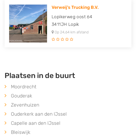
Verweij's Trucking B.V.
Lopikerweg oost 64
3411JH
Lopik
Op 24,64 km afstand
Plaatsen in de buurt
Moordrecht
Gouderak
Zevenhuizen
Ouderkerk aan den IJssel
Capelle aan den IJssel
Bleiswijk