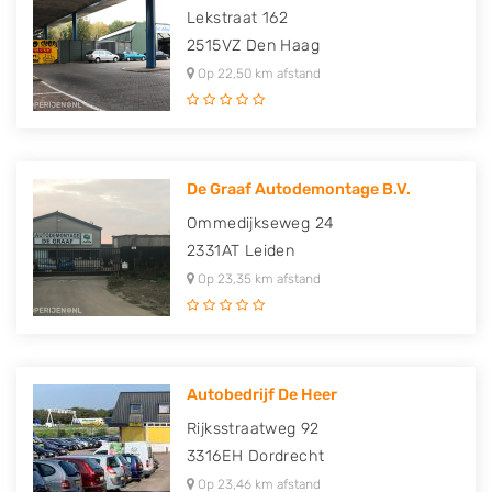
Lekstraat 162
2515VZ
Den Haag
Op 22,50 km afstand
De Graaf Autodemontage B.V.
Ommedijkseweg 24
2331AT
Leiden
Op 23,35 km afstand
Autobedrijf De Heer
Rijksstraatweg 92
3316EH
Dordrecht
Op 23,46 km afstand