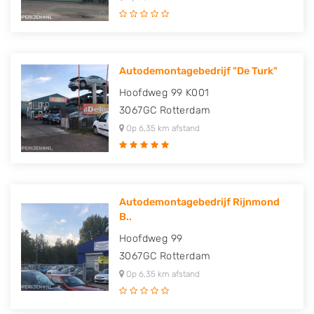
Autodemontagebedrijf "De Turk"
Hoofdweg 99 K001
3067GC
Rotterdam
Op 6,35 km afstand
Autodemontagebedrijf Rijnmond
B..
Hoofdweg 99
3067GC
Rotterdam
Op 6,35 km afstand