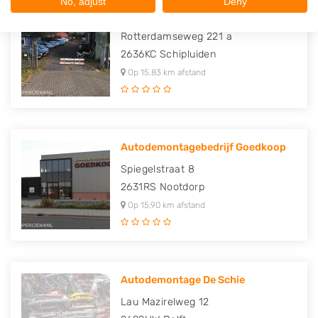
No, adjust
Deny
Autosloperij Delft B.V.
Rotterdamseweg 221 a
2636KC
Schipluiden
Op 15,83 km afstand
Autodemontagebedrijf Goedkoop
Spiegelstraat 8
2631RS
Nootdorp
Op 15,90 km afstand
Autodemontage De Schie
Lau Mazirelweg 12