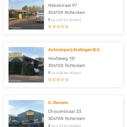
Nikkelstraat 97
3067GR
Rotterdam
Op 6,04 km afstand
Autosloperij Kralingen B.V.
Hoofdweg 131
3067GD
Rotterdam
Op 6,08 km afstand
C. Romein
Chroomstraat 33
3067GN
Rotterdam
Op 6,23 km afstand