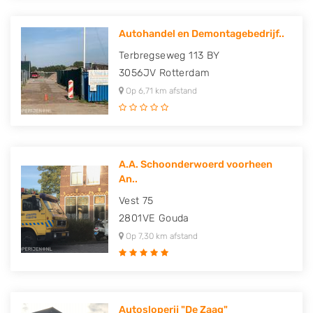
Autohandel en Demontagebedrijf..
Terbregseweg 113 BY
3056JV
Rotterdam
Op 6,71 km afstand
A.A. Schoonderwoerd voorheen
An..
Vest 75
2801VE
Gouda
Op 7,30 km afstand
Autosloperij "De Zaag"