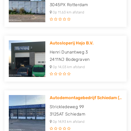
3045PX
Rotterdam
Op 11,63 km afstand
Autosloperij Hejo B.V.
Henri Dunantweg 3
2411NJ
Bodegraven
Op 14,03 km afstand
Autodemontagebedrijf Schiedam (..
Strickledeweg 99
3125AT
Schiedam
Op 14,93 km afstand