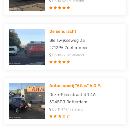
Op 10,52 km afstand
De Eendracht
Bleiswijkseweg 33
2712PA
Zoetermeer
Op 10,92 km afstand
Autosloperij "Atlas" V.O.F.
Gilze-Rijenstraat 40 46
3045PJ
Rotterdam
Op 11,47 km afstand