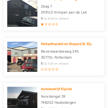
Zaag 7
2931LD
Krimpen aan de Lek
Op 8,58 km afstand
Metaalhandel en Sloperij B. Rij..
Beverwaardseweg 245
3077GL
Rotterdam
Op 9,06 km afstand
Autobedrijf Eijsink
Noordsingel 39
7482SZ
Haaksbergen