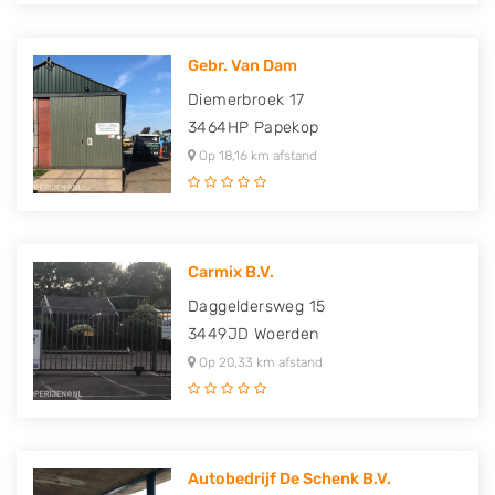
Gebr. Van Dam
Diemerbroek 17
3464HP
Papekop
Op 18,16 km afstand
Carmix B.V.
Daggeldersweg 15
3449JD
Woerden
Op 20,33 km afstand
Autobedrijf De Schenk B.V.