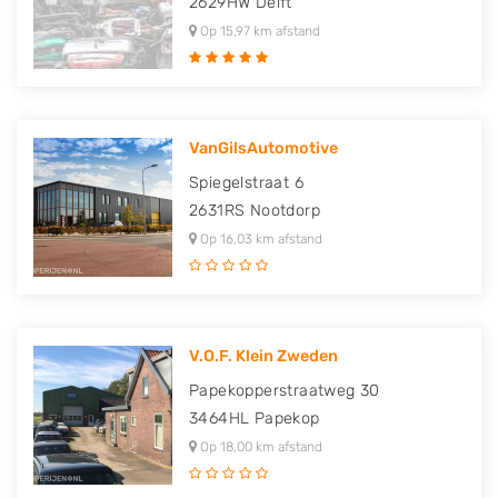
2629HW
Delft
Op 15,97 km afstand
VanGilsAutomotive
Spiegelstraat 6
2631RS
Nootdorp
Op 16,03 km afstand
V.O.F. Klein Zweden
Papekopperstraatweg 30
3464HL
Papekop
Op 18,00 km afstand