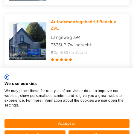
Autodemontagebedrijf Benelux
Zw..
Langeweg 394
3335LP
Zwijndrecht
Op 15,50 km afstand
We use cookies
Autodemontagebedrijf D.B. Baris
We may place these for analysis of our visitor data, to improve our
Van Cleeffstraat 1
website, show personalised content and to give you a great website
experience. For more information about the cookies we use open the
3113AK
Schiedam
settings.
Op 15,61 km afstand
Accept all