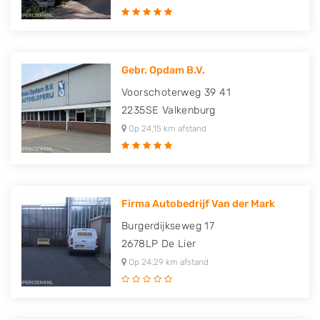
Gebr. Opdam B.V.
Voorschoterweg 39 41
2235SE
Valkenburg
Op 24,15 km afstand
Firma Autobedrijf Van der Mark
Burgerdijkseweg 17
2678LP
De Lier
Op 24,29 km afstand